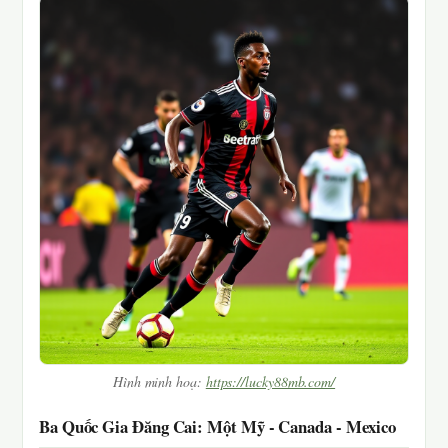
Hình minh hoạ:
https://lucky88mb.com/
Ba Quốc Gia Đăng Cai: Một Mỹ - Canada - Mexico