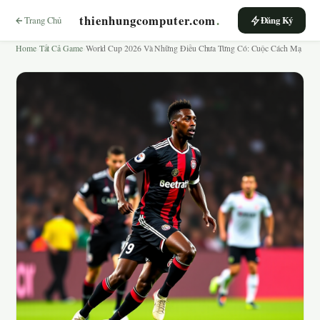
thienhungcomputer.com
.
Trang Chủ
Đăng Ký
Home
›
Tất Cả Game
›
World Cup 2026 Và Những Điều Chưa Từng Có: Cuộc Cách Mạ