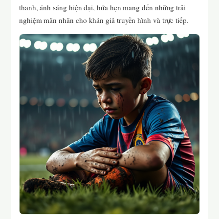
thanh, ánh sáng hiện đại, hứa hẹn mang đến những trải
nghiệm mãn nhãn cho khán giả truyền hình và trực tiếp.