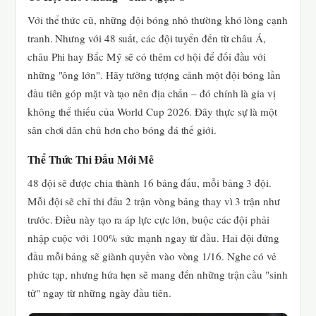
Với thể thức cũ, những đội bóng nhỏ thường khó lòng cạnh
tranh. Nhưng với 48 suất, các đội tuyển đến từ châu Á,
châu Phi hay Bắc Mỹ sẽ có thêm cơ hội để đối đầu với
những "ông lớn". Hãy tưởng tượng cảnh một đội bóng lần
đầu tiên góp mặt và tạo nên địa chấn – đó chính là gia vị
không thể thiếu của World Cup 2026. Đây thực sự là một
sân chơi dân chủ hơn cho bóng đá thế giới.
Thể Thức Thi Đấu Mới Mẻ
48 đội sẽ được chia thành 16 bảng đấu, mỗi bảng 3 đội.
Mỗi đội sẽ chỉ thi đấu 2 trận vòng bảng thay vì 3 trận như
trước. Điều này tạo ra áp lực cực lớn, buộc các đội phải
nhập cuộc với 100% sức mạnh ngay từ đầu. Hai đội đứng
đầu mỗi bảng sẽ giành quyền vào vòng 1/16. Nghe có vẻ
phức tạp, nhưng hứa hẹn sẽ mang đến những trận cầu "sinh
tử" ngay từ những ngày đầu tiên.