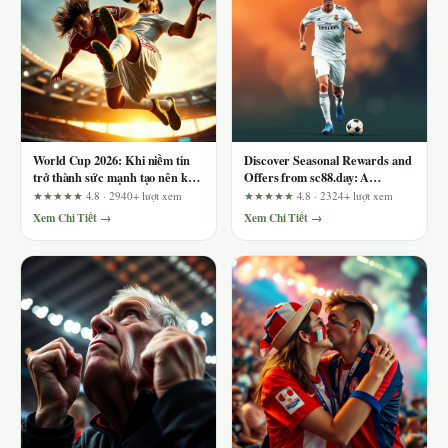
World Cup 2026: Khi niềm tin
Discover Seasonal Rewards and
trở thành sức mạnh tạo nên kỳ
Offers from sc88.day: A
tích
Balanced Review
★★★★★
4.8 · 2940+ lượt xem
★★★★★
4.8 · 2324+ lượt xem
Xem Chi Tiết →
Xem Chi Tiết →