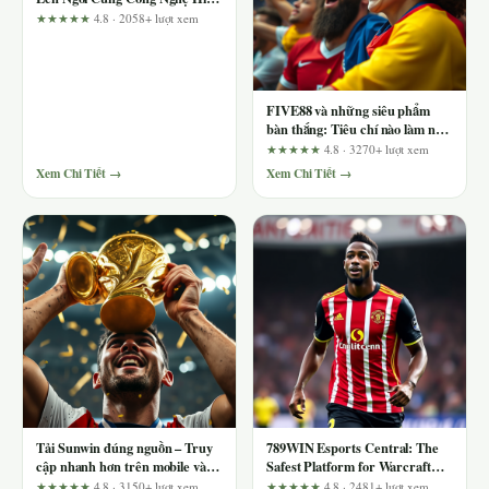
Đại
★★★★★
4.8 · 2058+ lượt xem
FIVE88 và những siêu phẩm
bàn thắng: Tiêu chí nào làm nên
một danh sách đáng tin cậy?
★★★★★
4.8 · 3270+ lượt xem
Xem Chi Tiết →
Xem Chi Tiết →
Tải Sunwin đúng nguồn – Truy
789WIN Esports Central: The
cập nhanh hơn trên mobile và
Safest Platform for Warcraft
tránh bẫy link giả
Wagering – An Evidence-Based
★★★★★
4.8 · 3150+ lượt xem
★★★★★
4.8 · 2481+ lượt xem