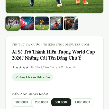
TIN TỨC CÁ CƯỢC · THIENHUNGCOMPUTER.COM
Ai Sẽ Trở Thành Hiện Tượng World Cup
2026? Những Cái Tên Đáng Chú Ý
★★★★★
4.8 / 5.0 · 2,659+ đánh giá đã xác minh
Đang Chơi — Odds Cao
MỨC NẠP THAM KHẢO
100.000₫
200.000₫
500.000₫
1.000.000₫