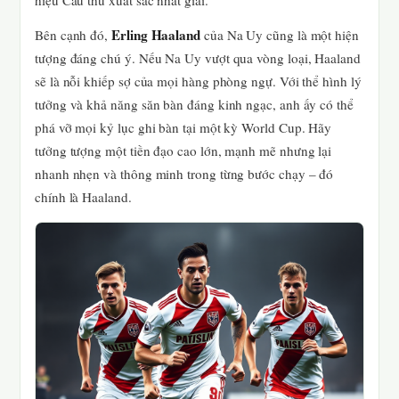
hiệu Cầu thủ xuất sắc nhất giải.
Erling Haaland
Bên cạnh đó,
của Na Uy cũng là một hiện
tượng đáng chú ý. Nếu Na Uy vượt qua vòng loại, Haaland
sẽ là nỗi khiếp sợ của mọi hàng phòng ngự. Với thể hình lý
tưởng và khả năng săn bàn đáng kinh ngạc, anh ấy có thể
phá vỡ mọi kỷ lục ghi bàn tại một kỳ World Cup. Hãy
tưởng tượng một tiền đạo cao lớn, mạnh mẽ nhưng lại
nhanh nhẹn và thông minh trong từng bước chạy – đó
chính là Haaland.