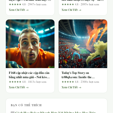
phát hiện quan trọng từ góc
tầm" huyền thoại?
★★★★★
4.8 · 2947+ lượt xem
★★★★★
4.8 · 2095+ lượt xem
nhìn kiểm chứng
Xem Chi Tiết →
Xem Chi Tiết →
F168 cập nhật các cặp đấu cân
Today's Top Story on
bằng nhất mùa giải – Nơi kèo
tr88qh.com: Inside the
thơm không còn là chuyện may
Emotional Farewell of Retiring
★★★★★
4.8 · 1813+ lượt xem
★★★★★
4.8 · 2300+ lượt xem
rủi
Club Legend and Captain
Xem Chi Tiết →
Xem Chi Tiết →
BẠN CÓ THỂ THÍCH
Cách Học Poker Nhanh Hơn Với Những Mẹo Hay Trên
🎰