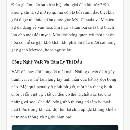
Điều gì làm nên sự khác biệt cho giải đấu lần này? Đó
không chỉ là sự mở rộng, mà còn là bối cảnh đặc biệt khi
giải được tổ chức tại ba quốc gia: Mỹ, Canada và Mexico.
Sự đa dạng về văn hóa, khí hậu và sân bãi sẽ là thử thách
lớn cho mọi đội tuyển. Một đội bóng quen với thời tiết ôn
hòa có thể sẽ gặp khó khăn khi phải thi đấu dưới cái nóng
gay gắt ở Mexico, hoặc ngược lại.
Công Nghệ VAR Và Tâm Lý Thi Đấu
VAR đã thay đổi bóng đá mãi mãi. Những quyết định gây
tranh cãi có thể làm lung lay tinh thần của bất kỳ đội bóng
nào. Một quả penalty ở phút bù giờ, một bàn thắng bị từ
chối vì lỗi việt vị… tất cả đều có thể là chất xúc tác cho
những cú sốc. Các đội bóng nhỏ thường có tâm lý thoải
mái hơn, trong khi các đội lớn lại chịu áp lực khủng khiếp
từ truyền thông và người hâm mộ.