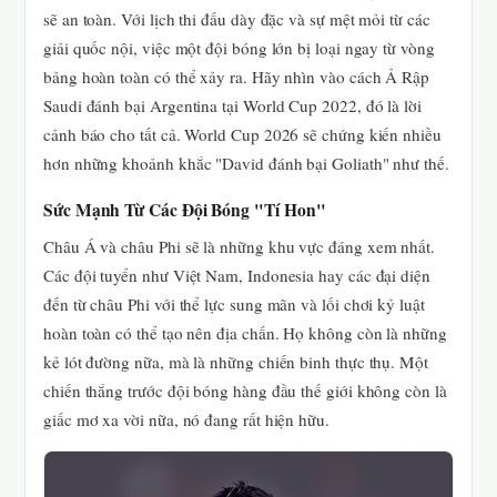
sẽ an toàn. Với lịch thi đấu dày đặc và sự mệt mỏi từ các
giải quốc nội, việc một đội bóng lớn bị loại ngay từ vòng
bảng hoàn toàn có thể xảy ra. Hãy nhìn vào cách Ả Rập
Saudi đánh bại Argentina tại World Cup 2022, đó là lời
cảnh báo cho tất cả. World Cup 2026 sẽ chứng kiến nhiều
hơn những khoảnh khắc "David đánh bại Goliath" như thế.
Sức Mạnh Từ Các Đội Bóng "Tí Hon"
Châu Á và châu Phi sẽ là những khu vực đáng xem nhất.
Các đội tuyển như Việt Nam, Indonesia hay các đại diện
đến từ châu Phi với thể lực sung mãn và lối chơi kỷ luật
hoàn toàn có thể tạo nên địa chấn. Họ không còn là những
kẻ lót đường nữa, mà là những chiến binh thực thụ. Một
chiến thắng trước đội bóng hàng đầu thế giới không còn là
giấc mơ xa vời nữa, nó đang rất hiện hữu.