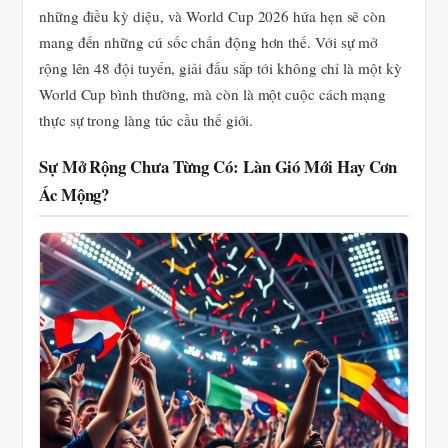
những điều kỳ diệu, và World Cup 2026 hứa hẹn sẽ còn
mang đến những cú sốc chấn động hơn thế. Với sự mở
rộng lên 48 đội tuyển, giải đấu sắp tới không chỉ là một kỳ
World Cup bình thường, mà còn là một cuộc cách mạng
thực sự trong làng túc cầu thế giới.
Sự Mở Rộng Chưa Từng Có: Làn Gió Mới Hay Cơn
Ác Mộng?