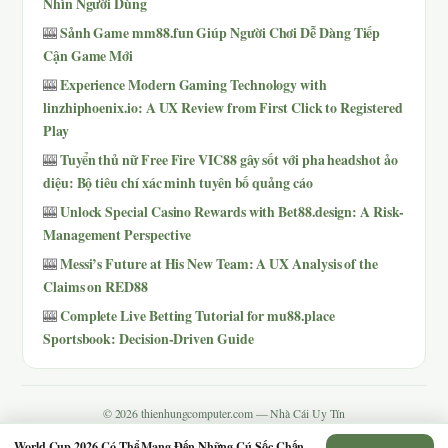
Nhìn Người Dùng
Sảnh Game mm88.fun Giúp Người Chơi Dễ Dàng Tiếp
🎰
Cận Game Mới
Experience Modern Gaming Technology with
🎰
linzhiphoenix.io: A UX Review from First Click to Registered
Play
Tuyển thủ nữ Free Fire VIC88 gây sốt với pha headshot ảo
🎰
diệu: Bộ tiêu chí xác minh tuyên bố quảng cáo
Unlock Special Casino Rewards with Bet88.design: A Risk-
🎰
Management Perspective
Messi’s Future at His New Team: A UX Analysis of the
🎰
Claims on RED88
Complete Live Betting Tutorial for mu88.place
🎰
Sportsbook: Decision-Driven Guide
© 2026 thienhungcomputer.com — Nhà Cái Uy Tín
Contact
·
Chính Sách Giao Dịch
·
Chính Sách Hoàn Trả
·
Chính Sách Bảo Mật
·
Điều
World Cup 2026 Có Thể Mang Đến Những Cú Sốc Chấn Động Nhất