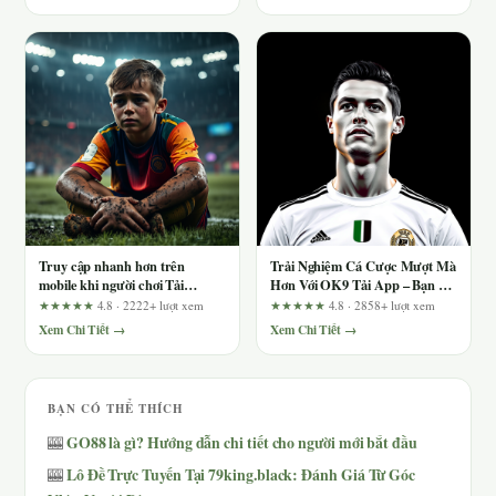
Truy cập nhanh hơn trên
Trải Nghiệm Cá Cược Mượt Mà
mobile khi người chơi Tải
Hơn Với OK9 Tải App – Bạn Đã
Sunwin đúng nguồn
Thử Chưa?
★★★★★
4.8 · 2222+ lượt xem
★★★★★
4.8 · 2858+ lượt xem
Xem Chi Tiết →
Xem Chi Tiết →
BẠN CÓ THỂ THÍCH
GO88 là gì? Hướng dẫn chi tiết cho người mới bắt đầu
🎰
Lô Đề Trực Tuyến Tại 79king.black: Đánh Giá Từ Góc
🎰