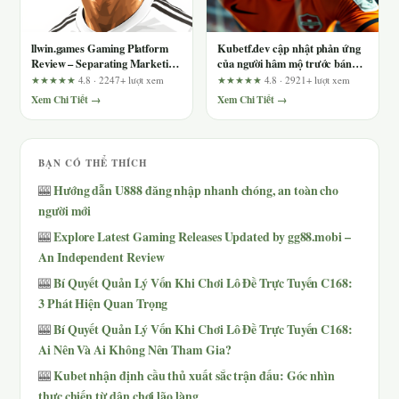
llwin.games Gaming Platform
Kubetf.dev cập nhật phản ứng
Review – Separating Marketing
của người hâm mộ trước bán
Promises from Reality
kết world cup 2026
★★★★★
4.8 · 2247+ lượt xem
★★★★★
4.8 · 2921+ lượt xem
Xem Chi Tiết →
Xem Chi Tiết →
BẠN CÓ THỂ THÍCH
Hướng dẫn U888 đăng nhập nhanh chóng, an toàn cho
🎰
người mới
Explore Latest Gaming Releases Updated by gg88.mobi –
🎰
An Independent Review
Bí Quyết Quản Lý Vốn Khi Chơi Lô Đề Trực Tuyến C168:
🎰
3 Phát Hiện Quan Trọng
Bí Quyết Quản Lý Vốn Khi Chơi Lô Đề Trực Tuyến C168:
🎰
Ai Nên Và Ai Không Nên Tham Gia?
Kubet nhận định cầu thủ xuất sắc trận đấu: Góc nhìn
🎰
thực chiến từ dân chơi lão làng