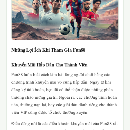
Những Lợi Ích Khi Tham Gia Fun88
Khuyến Mãi Hấp Dẫn Cho Thành Viên
Fun88 luôn biết cách làm hài lòng người chơi bằng các
chương trình khuyến mãi vô cùng hấp dẫn. Ngay từ khi
đăng ký tài khoản, bạn đã có thể nhận được những phần
thưởng chào mừng giá trị. Ngoài ra, các chương trình hoàn
tiền, thưởng nạp lại, hay các giải đấu dành riêng cho thành
viên VIP cũng được tổ chức thường xuyên.
Điều đáng nói là các điều khoản khuyến mãi của Fun88 rất