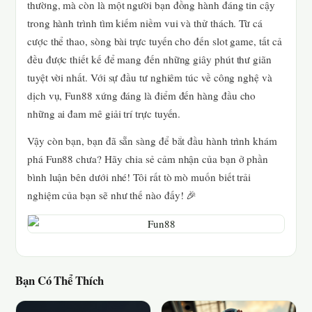
thường, mà còn là một người bạn đồng hành đáng tin cậy
trong hành trình tìm kiếm niềm vui và thử thách. Từ cá
cược thể thao, sòng bài trực tuyến cho đến slot game, tất cả
đều được thiết kế để mang đến những giây phút thư giãn
tuyệt vời nhất. Với sự đầu tư nghiêm túc về công nghệ và
dịch vụ, Fun88 xứng đáng là điểm đến hàng đầu cho
những ai đam mê giải trí trực tuyến.
Vậy còn bạn, bạn đã sẵn sàng để bắt đầu hành trình khám
phá Fun88 chưa? Hãy chia sẻ cảm nhận của bạn ở phần
bình luận bên dưới nhé! Tôi rất tò mò muốn biết trải
nghiệm của bạn sẽ như thế nào đấy! 🎉
Bạn Có Thể Thích