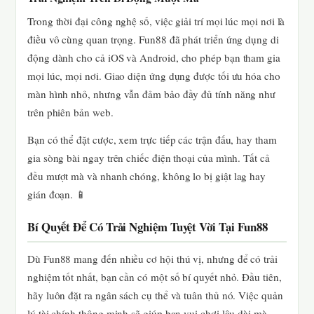
Trong thời đại công nghệ số, việc giải trí mọi lúc mọi nơi là
điều vô cùng quan trọng. Fun88 đã phát triển ứng dụng di
động dành cho cả iOS và Android, cho phép bạn tham gia
mọi lúc, mọi nơi. Giao diện ứng dụng được tối ưu hóa cho
màn hình nhỏ, nhưng vẫn đảm bảo đầy đủ tính năng như
trên phiên bản web.
Bạn có thể đặt cược, xem trực tiếp các trận đấu, hay tham
gia sòng bài ngay trên chiếc điện thoại của mình. Tất cả
đều mượt mà và nhanh chóng, không lo bị giật lag hay
gián đoạn. 📱
Bí Quyết Để Có Trải Nghiệm Tuyệt Vời Tại Fun88
Dù Fun88 mang đến nhiều cơ hội thú vị, nhưng để có trải
nghiệm tốt nhất, bạn cần có một số bí quyết nhỏ. Đầu tiên,
hãy luôn đặt ra ngân sách cụ thể và tuân thủ nó. Việc quản
lý tài chính thông minh sẽ giúp bạn vui chơi lâu dài mà