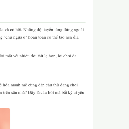
úc và cơ hội. Những đội tuyển từng đứng ngoài
g "chú ngựa ô" hoàn toàn có thể tạo nên địa
i mặt với nhiều đối thủ lạ hơn, lối chơi đa
 trẻ hóa mạnh mẽ cùng dàn cầu thủ đang chơi
n trên sân nhà? Đây là câu hỏi mà bất kỳ ai yêu