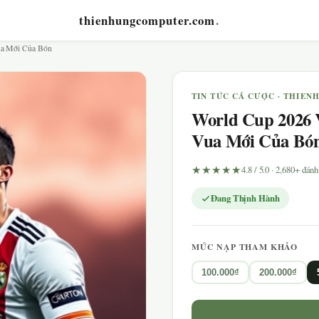
thienhungcomputer.com
.
ua Mới Của Bón
TIN TỨC CÁ CƯỢC · THI
World Cup 2026 
Vua Mới Của Bó
★★★★★
4.8 / 5.0 · 2,680+ đán
Đang Thịnh Hành
MỨC NẠP THAM KHẢO
100.000₫
200.000₫