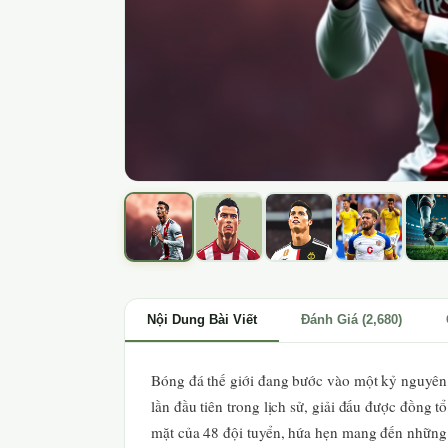
Nội Dung Bài Viết
Đánh Giá (2,680)
Bóng đá thế giới đang bước vào một kỷ nguyên 
lần đầu tiên trong lịch sử, giải đấu được đồng
mặt của 48 đội tuyển, hứa hẹn mang đến những 