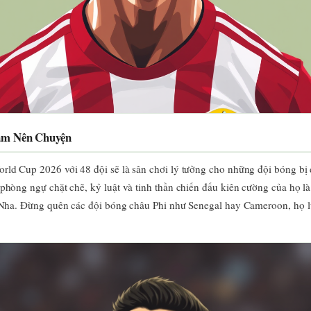
àm Nên Chuyện
ld Cup 2026 với 48 đội sẽ là sân chơi lý tưởng cho những đội bóng bị
hòng ngự chặt chẽ, kỷ luật và tinh thần chiến đấu kiên cường của họ là 
n Nha. Đừng quên các đội bóng châu Phi như Senegal hay Cameroon, họ 