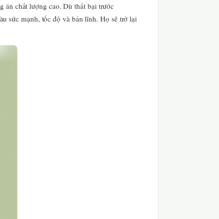
g án chất lượng cao. Dù thất bại trước
 sức mạnh, tốc độ và bản lĩnh. Họ sẽ trở lại