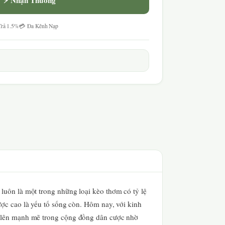
⚡ Nhận Thưởng
Trả 1.5%
💳 Đa Kênh Nạp
luôn là một trong những loại kèo thơm có tỷ lệ
ược cao là yếu tố sống còn. Hôm nay, với kinh
i lên mạnh mẽ trong cộng đồng dân cược nhờ