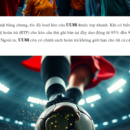
UU88
mặt bằng chung, tốc độ load kèo của
thuộc top nhanh. Khi có biến
 lệ hoàn trả (RTP) cho kèo cầu thủ ghi bàn tại đây dao động từ 95% đến 
UU88
 Ngoài ra,
còn có chính sách hoàn trả không giới hạn cho tất cả cá