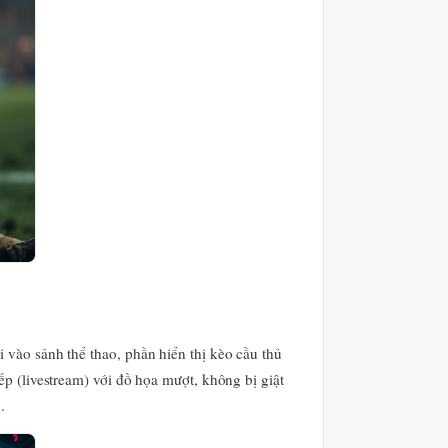
i vào sảnh thể thao, phần hiển thị kèo cầu thủ
ếp (livestream) với đồ họa mượt, không bị giật
.