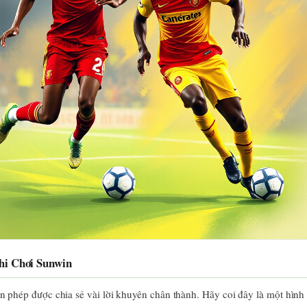
hi Chơi Sunwin
 phép được chia sẻ vài lời khuyên chân thành. Hãy coi đây là một hình t