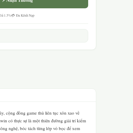
⚡ Nhận Thưởng
Trả 1.5%
💳 Đa Kênh Nạp
ây, cộng đồng game thủ liên tục xôn xao về
in có thực sự là một thiên đường giải trí kiếm
 công nghệ, bóc tách từng lớp vỏ bọc để xem