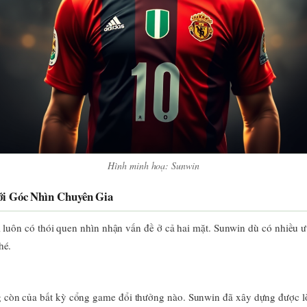
Hình minh hoạ: Sunwin
i Góc Nhìn Chuyên Gia
ôi luôn có thói quen nhìn nhận vấn đề ở cả hai mặt. Sunwin dù có nhiều
hé.
 còn của bất kỳ cổng game đổi thưởng nào. Sunwin đã xây dựng được lòn