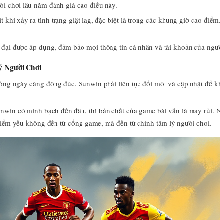
i chơi lâu năm đánh giá cao điều này.
khi xảy ra tình trạng giật lag, đặc biệt là trong các khung giờ cao điể
ại được áp dụng, đảm bảo mọi thông tin cá nhân và tài khoản của người
ý Người Chơi
ng ngày càng đông đúc. Sunwin phải liên tục đổi mới và cập nhật để khôn
win có minh bạch đến đâu, thì bản chất của game bài vẫn là may rủi. 
 điểm yếu không đến từ cổng game, mà đến từ chính tâm lý người chơi.