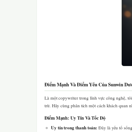
Điểm Mạnh Và Điểm Yếu Của Sunwin Dướ
Là một copywriter trong lĩnh vực công nghệ, t
trừ. Hãy cùng phân tích một cách khách quan n
Điểm Mạnh: Uy Tín Và Tốc Độ
Uy tín trong thanh toán:
Đây là yếu tố sống