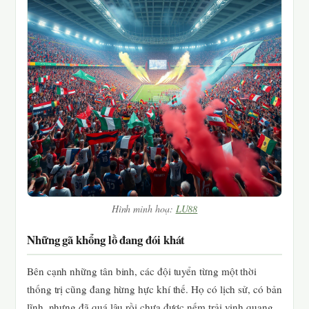
Hình minh hoạ:
LU88
Những gã khổng lồ đang đói khát
Bên cạnh những tân binh, các đội tuyển từng một thời
thống trị cũng đang hừng hực khí thế. Họ có lịch sử, có bản
lĩnh, nhưng đã quá lâu rồi chưa được nếm trải vinh quang.