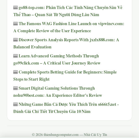
go88-top.com: Phân Tích Các Tính Năng Chuyên Sâu Về
🎰
Thể Thao – Quan Sát Từ Người Dùng Lâu Năm
The Famous WAG Fashion Line Launch on vipwincv.com:
🎰
A Complete Review of the User Experience
Discover Sports Analysis Reports With jxzlx888.com: A
🎰
Balanced Evaluation
Learn Advanced Gaming Methods Through
🎰
go99click.com – A Critical User Journey Review
Complete Sports Betting Guide for Beginners: Simple
🎰
Steps to Start Right
Smart Digital Gaming Solutions Through
🎰
nohu90best.com: An Experience Editor's Review
Những Game Bắn Cá Được Yêu Thích Trên s666t5.net -
🎰
Đánh Giá Chi Tiết Từ Chuyên Gia 10 Năm
© 2026 thienhungcomputer.com — Nhà Cái Uy Tín