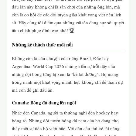
đấu lần này không chỉ là sân chơi của những ông lớn, mà
còn là cơ hội để các đội tuyển giàu khát vọng viết nên lịch
sử. Hãy cùng tôi điểm qua những cái tên đang sục sôi quyết
tâm chinh phục đỉnh cao nhé! 🏆
Những kẻ thách thức mới nổi
Không còn là câu chuyện của riêng Brazil, Đức hay
Argentina. World Cup 2026 chứng kiến sự trỗi dậy của
những đội bóng từng bị xem là "kẻ lót đường". Họ mang
trong mình một khát vọng mãnh liệt, không chỉ để tham dự
mà còn để ghi dấu ấn.
Canada: Bóng đá đang lên ngôi
Nhắc đến Canada, người ta thường nghĩ đến hockey hay
bóng rổ. Nhưng đội tuyển bóng đá nam của họ đang cho
thấy một sự tiến bộ vượt bậc. Với dàn cầu thủ trẻ tài năng