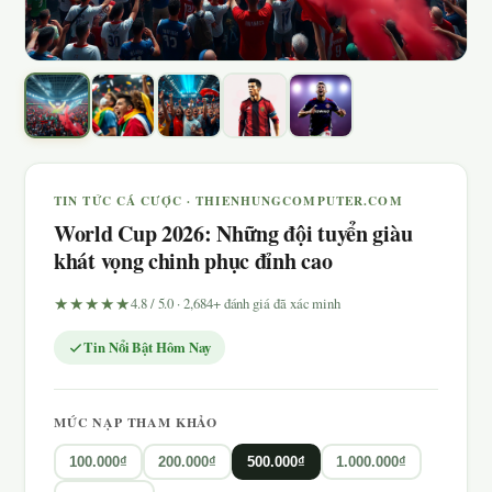
TIN TỨC CÁ CƯỢC · THIENHUNGCOMPUTER.COM
World Cup 2026: Những đội tuyển giàu
khát vọng chinh phục đỉnh cao
★★★★★
4.8 / 5.0 · 2,684+ đánh giá đã xác minh
Tin Nổi Bật Hôm Nay
MỨC NẠP THAM KHẢO
100.000₫
200.000₫
500.000₫
1.000.000₫