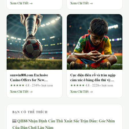
Đá
Xem Chi Tiết →
Xem Chi Tiết →
sunwin808.com Exclusive
Cục diện điên rồ và tràn ngập
Casino Offers for New
cảm xúc ở bảng đấu thú vị:
Members: A UX-Driven
Phân tích từ góc nhìn người
★★★★★
4.8 · 2349+ lượt xem
★★★★★
4.8 · 2228+ lượt xem
Suitability Check
dùng
Xem Chi Tiết →
Xem Chi Tiết →
BẠN CÓ THỂ THÍCH
QH88 Nhận Định Cầu Thủ Xuất Sắc Trận Đấu: Góc Nhìn
🎰
Của Dân Chơi Lâu Năm