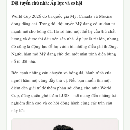
Đội tuyển chủ nhà: Áp lực và cơ hội
World Cup 2026 do ba quốc gia Mỹ, Canada và Mexico
đồng đăng cai. Trong đó, đội tuyển Mỹ đang có sự đầu tư
mạnh mẽ cho bóng đá. Họ sở hữu một thế hệ cầu thủ chất
lượng và được thi đấu trên sân nhà. Áp lực là rất lớn, nhưng
đó cũng là động lực để họ vươn tới những điều phi thường.
Người hâm mộ Mỹ đang chờ đợi một màn trình diễn bùng
nổ từ đội nhà.
Bên cạnh những câu chuyện về bóng đá, hành trình của
người hâm mộ cũng đầy thú vị. Nếu bạn muốn tìm một
điểm đến giải trí để thêm phần sôi động cho mùa World
Cup, đừng quên ghé thăm LU88 - nơi mang đến những trải
nghiệm đỉnh cao và cơ hội đồng hành cùng các trận cầu
nảy lửa.