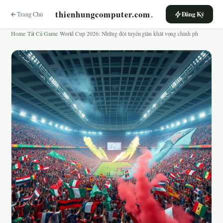
thienhungcomputer.com
.
Trang Chủ
Đăng Ký
Home
›
Tất Cả Game
›
World Cup 2026: Những đội tuyển giàu khát vọng chinh ph