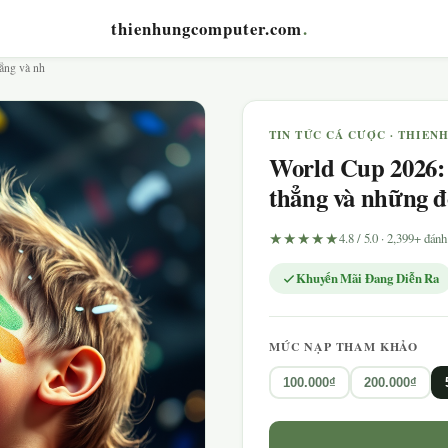
thienhungcomputer.com
.
hẳng và nh
TIN TỨC CÁ CƯỢC · THI
World Cup 2026: 
thẳng và những đổ
★★★★★
4.8 / 5.0 · 2,399+ đán
Khuyến Mãi Đang Diễn Ra
MỨC NẠP THAM KHẢO
100.000₫
200.000₫