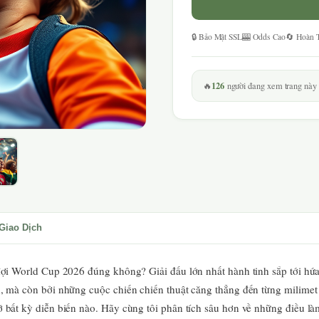
🔒 Bảo Mật SSL
🎰 Odds Cao
🔄 Hoàn 
126
🔥
người đang xem trang này
Giao Dịch
đợi World Cup 2026 đúng không? Giải đấu lớn nhất hành tinh sắp tới hứ
 mà còn bởi những cuộc chiến chiến thuật căng thẳng đến từng milimet 
 bất kỳ diễn biến nào. Hãy cùng tôi phân tích sâu hơn về những điều l