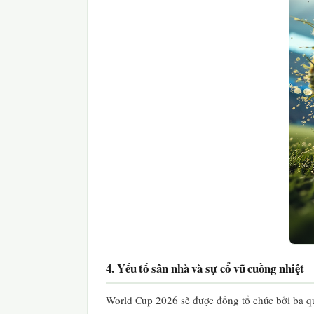
4. Yếu tố sân nhà và sự cổ vũ cuồng nhiệt
World Cup 2026 sẽ được đồng tổ chức bởi ba quố