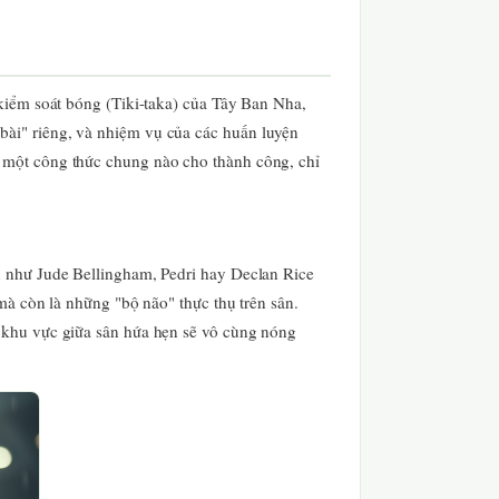
 kiểm soát bóng (Tiki-taka) của Tây Ban Nha,
bài" riêng, và nhiệm vụ của các huấn luyện
ó một công thức chung nào cho thành công, chỉ
hủ như Jude Bellingham, Pedri hay Declan Rice
 mà còn là những "bộ não" thực thụ trên sân.
ở khu vực giữa sân hứa hẹn sẽ vô cùng nóng