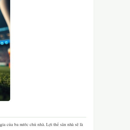
ia của ba nước chủ nhà. Lợi thế sân nhà sẽ là