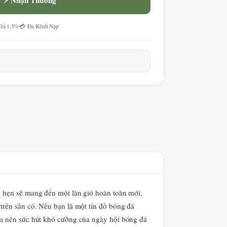
⚡ Nhận Thưởng
Trả 1.5%
💳 Đa Kênh Nạp
a hẹn sẽ mang đến một làn gió hoàn toàn mới,
trên sân cỏ. Nếu bạn là một tín đồ bóng đá
àm nên sức hút khó cưỡng của ngày hội bóng đá