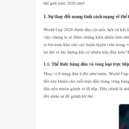
thế giới năm 2026 nhé!
1. Sự thay đổi mang tính cách mạng về thể 
World Cup 2026 đánh dấu cột mốc lịch sử khi lầ
việc chúng ta sẽ được chứng kiến nhiều hơn nhữ
ra bài toán khó cho các huấn luyện viên trong v
lợi thế về lực lượng khi có nhiều trận đấu hơn?
1.1. Thể thức bảng đấu và vòng loại trực tiế
Thay vì 8 bảng đấu 4 đội như trước, World Cup
đổi này khiến cho mỗi trận đấu trong vòng bảng
đầu nếu muốn giành vé đi tiếp. Đây chính là mả
đổi nhân sự để giành lợi thế.