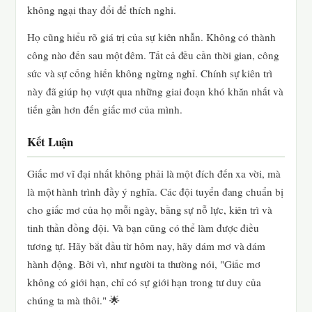
không ngại thay đổi để thích nghi.
Họ cũng hiểu rõ giá trị của sự kiên nhẫn. Không có thành
công nào đến sau một đêm. Tất cả đều cần thời gian, công
sức và sự cống hiến không ngừng nghỉ. Chính sự kiên trì
này đã giúp họ vượt qua những giai đoạn khó khăn nhất và
tiến gần hơn đến giấc mơ của mình.
Kết Luận
Giấc mơ vĩ đại nhất không phải là một đích đến xa vời, mà
là một hành trình đầy ý nghĩa. Các đội tuyển đang chuẩn bị
cho giấc mơ của họ mỗi ngày, bằng sự nỗ lực, kiên trì và
tinh thần đồng đội. Và bạn cũng có thể làm được điều
tương tự. Hãy bắt đầu từ hôm nay, hãy dám mơ và dám
hành động. Bởi vì, như người ta thường nói, "Giấc mơ
không có giới hạn, chỉ có sự giới hạn trong tư duy của
chúng ta mà thôi." 🌟