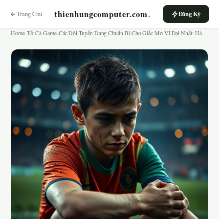
thienhungcomputer.com
.
Trang Chủ
Đăng Ký
Home
›
Tất Cả Game
›
Các Đội Tuyển Đang Chuẩn Bị Cho Giấc Mơ Vĩ Đại Nhất: Hà