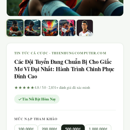
TIN TỨC CÁ CƯỢC · THIENHUNGCOMPUTER.COM
Các Đội Tuyển Đang Chuẩn Bị Cho Giấc
Mơ Vĩ Đại Nhất: Hành Trình Chinh Phục
Đỉnh Cao
★★★★★
4.8 / 5.0 · 2,831+ đánh giá đã xác minh
Tin Nổi Bật Hôm Nay
MỨC NẠP THAM KHẢO
100.000₫
200.000₫
500.000₫
1.000.000₫