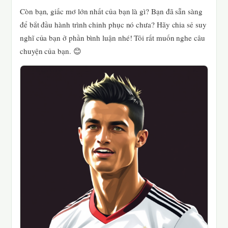
Còn bạn, giấc mơ lớn nhất của bạn là gì? Bạn đã sẵn sàng
để bắt đầu hành trình chinh phục nó chưa? Hãy chia sẻ suy
nghĩ của bạn ở phần bình luận nhé! Tôi rất muốn nghe câu
chuyện của bạn. 😊