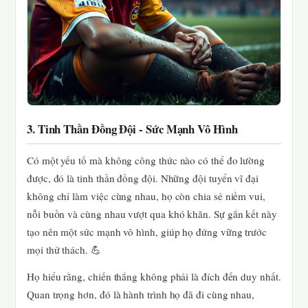
3. Tinh Thần Đồng Đội - Sức Mạnh Vô Hình
Có một yếu tố mà không công thức nào có thể đo lường
được, đó là tinh thần đồng đội. Những đội tuyển vĩ đại
không chỉ làm việc cùng nhau, họ còn chia sẻ niềm vui,
nỗi buồn và cùng nhau vượt qua khó khăn. Sự gắn kết này
tạo nên một sức mạnh vô hình, giúp họ đứng vững trước
mọi thử thách. 💪
Họ hiểu rằng, chiến thắng không phải là đích đến duy nhất.
Quan trọng hơn, đó là hành trình họ đã đi cùng nhau,