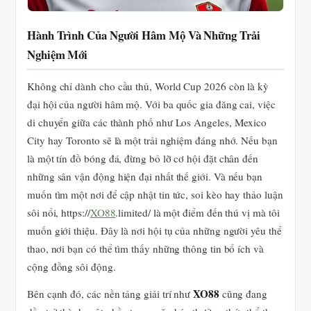
Hành Trình Của Người Hâm Mộ Và Những Trải
Nghiệm Mới
Không chỉ dành cho cầu thủ, World Cup 2026 còn là kỳ
đại hội của người hâm mộ. Với ba quốc gia đăng cai, việc
di chuyển giữa các thành phố như Los Angeles, Mexico
City hay Toronto sẽ là một trải nghiệm đáng nhớ. Nếu bạn
là một tín đồ bóng đá, đừng bỏ lỡ cơ hội đặt chân đến
những sân vận động hiện đại nhất thế giới. Và nếu bạn
muốn tìm một nơi để cập nhật tin tức, soi kèo hay thảo luận
sôi nổi, https://
XO88
.limited/ là một điểm đến thú vị mà tôi
muốn giới thiệu. Đây là nơi hội tụ của những người yêu thể
thao, nơi bạn có thể tìm thấy những thông tin bổ ích và
cộng đồng sôi động.
XO88
Bên cạnh đó, các nền tảng giải trí như
cũng đang