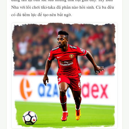
Nha với lối chơi tiki-taka đã phần nào hồi sinh. Cả ba đều
có đủ tiềm lực để tạo nên bất ngờ.