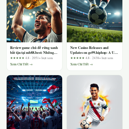
Review game chủ đề rừng xanh
New Casino Releases and
bất tận tại mb88.best: Những
Updates on go99.hiphop: A UX-
tuyên bố quảng cáo cần kiểm
Focused User Journey Review
★★★★★
4.8 · 2051+ lượt xem
★★★★★
4.8 · 2438+ lượt xem
chứng
Xem Chi Tiết →
Xem Chi Tiết →