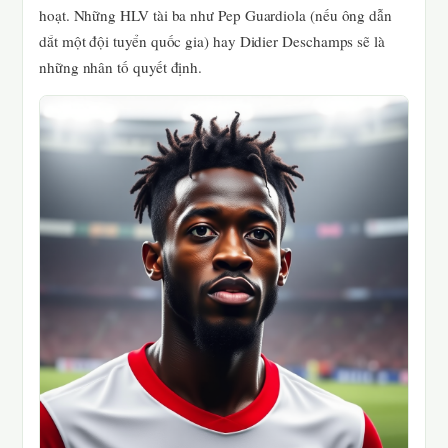
hoạt. Những HLV tài ba như Pep Guardiola (nếu ông dẫn
dắt một đội tuyển quốc gia) hay Didier Deschamps sẽ là
những nhân tố quyết định.