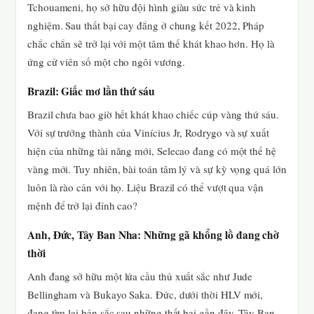
Tchouameni, họ sở hữu đội hình giàu sức trẻ và kinh
nghiệm. Sau thất bại cay đắng ở chung kết 2022, Pháp
chắc chắn sẽ trở lại với một tâm thế khát khao hơn. Họ là
ứng cử viên số một cho ngôi vương.
Brazil: Giấc mơ lần thứ sáu
Brazil chưa bao giờ hết khát khao chiếc cúp vàng thứ sáu.
Với sự trưởng thành của Vinícius Jr, Rodrygo và sự xuất
hiện của những tài năng mới, Selecao đang có một thế hệ
vàng mới. Tuy nhiên, bài toán tâm lý và sự kỳ vọng quá lớn
luôn là rào cản với họ. Liệu Brazil có thể vượt qua vận
mệnh để trở lại đỉnh cao?
Anh, Đức, Tây Ban Nha: Những gã khổng lồ đang chờ
thời
Anh đang sở hữu một lứa cầu thủ xuất sắc như Jude
Bellingham và Bukayo Saka. Đức, dưới thời HLV mới,
đang tìm lại bản sắc sau những thất bại gần đây. Tây Ban