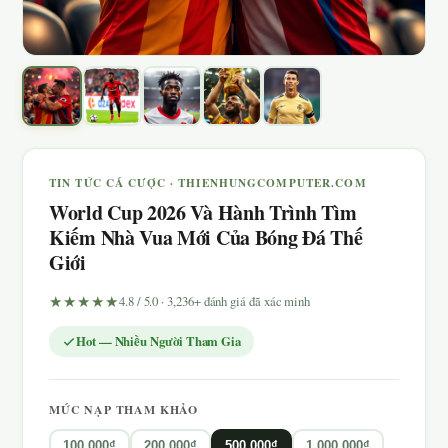
TIN TỨC CÁ CƯỢC · THIENHUNGCOMPUTER.COM
World Cup 2026 Và Hành Trình Tìm
Kiếm Nhà Vua Mới Của Bóng Đá Thế
Giới
★★★★★
4.8 / 5.0 · 3,236+ đánh giá đã xác minh
Hot — Nhiều Người Tham Gia
MỨC NẠP THAM KHẢO
100.000₫
200.000₫
500.000₫
1.000.000₫