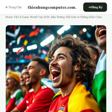
thienhungcomputer.com
.
Trang Chủ
Đăng Ký
Home
›
Tất Cả Game
›
World Cup 2026: Đấu Trường Thế Giới và Những Điều Chưa