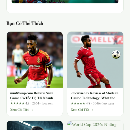
Bạn Có Thể Thích
mm88wap.com Review Sảnh
7mcnvn.dev Review of Modern
Game Có Tốc Độ Tải Nhanh Và
Casino Technology: What the
Ổn Định
Marketing Doesn’t Tell You
★★★★★
4.8 · 2664+ lượt xem
★★★★★
4.8 · 3046+ lượt xem
Xem Chi Tiết →
Xem Chi Tiết →