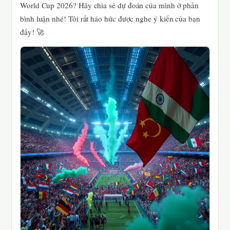
World Cup 2026? Hãy chia sẻ dự đoán của mình ở phần
bình luận nhé! Tôi rất háo hức được nghe ý kiến của bạn
đấy! 🚀