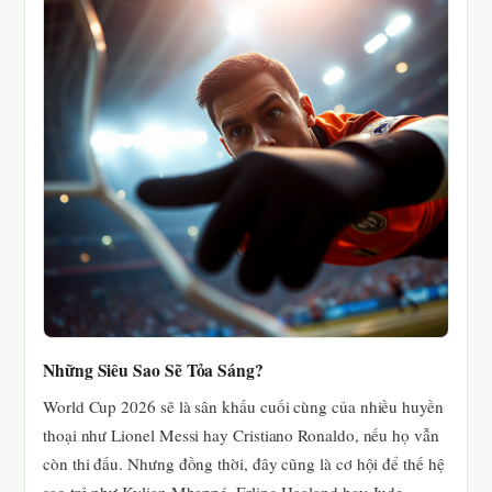
Những Siêu Sao Sẽ Tỏa Sáng?
World Cup 2026 sẽ là sân khấu cuối cùng của nhiều huyền
thoại như Lionel Messi hay Cristiano Ronaldo, nếu họ vẫn
còn thi đấu. Nhưng đồng thời, đây cũng là cơ hội để thế hệ