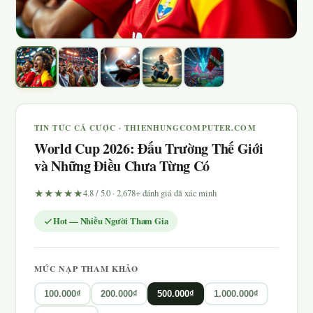
TIN TỨC CÁ CƯỢC · THIENHUNGCOMPUTER.COM
World Cup 2026: Đấu Trường Thế Giới
và Những Điều Chưa Từng Có
★★★★★
4.8 / 5.0 · 2,678+ đánh giá đã xác minh
Hot — Nhiều Người Tham Gia
MỨC NẠP THAM KHẢO
100.000₫
200.000₫
500.000₫
1.000.000₫