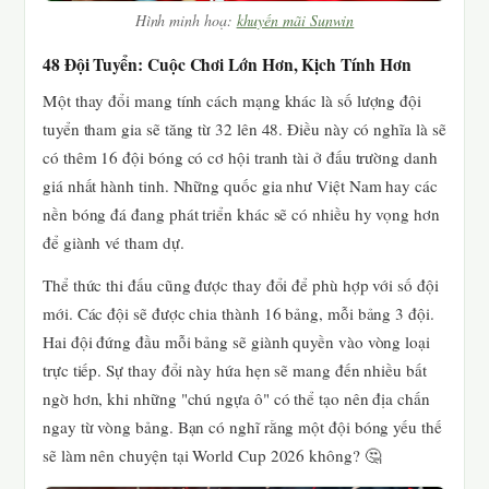
Hình minh hoạ:
khuyến mãi Sunwin
48 Đội Tuyển: Cuộc Chơi Lớn Hơn, Kịch Tính Hơn
Một thay đổi mang tính cách mạng khác là số lượng đội
tuyển tham gia sẽ tăng từ 32 lên 48. Điều này có nghĩa là sẽ
có thêm 16 đội bóng có cơ hội tranh tài ở đấu trường danh
giá nhất hành tinh. Những quốc gia như Việt Nam hay các
nền bóng đá đang phát triển khác sẽ có nhiều hy vọng hơn
để giành vé tham dự.
Thể thức thi đấu cũng được thay đổi để phù hợp với số đội
mới. Các đội sẽ được chia thành 16 bảng, mỗi bảng 3 đội.
Hai đội đứng đầu mỗi bảng sẽ giành quyền vào vòng loại
trực tiếp. Sự thay đổi này hứa hẹn sẽ mang đến nhiều bất
ngờ hơn, khi những "chú ngựa ô" có thể tạo nên địa chấn
ngay từ vòng bảng. Bạn có nghĩ rằng một đội bóng yếu thế
sẽ làm nên chuyện tại World Cup 2026 không? 🤔