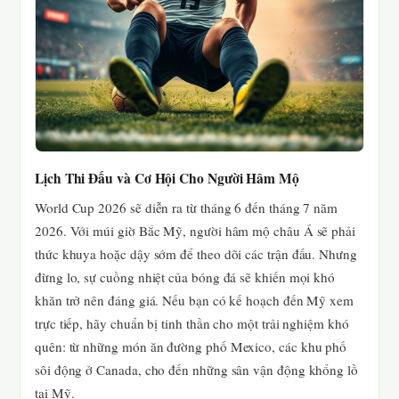
Lịch Thi Đấu và Cơ Hội Cho Người Hâm Mộ
World Cup 2026 sẽ diễn ra từ tháng 6 đến tháng 7 năm
2026. Với múi giờ Bắc Mỹ, người hâm mộ châu Á sẽ phải
thức khuya hoặc dậy sớm để theo dõi các trận đấu. Nhưng
đừng lo, sự cuồng nhiệt của bóng đá sẽ khiến mọi khó
khăn trở nên đáng giá. Nếu bạn có kế hoạch đến Mỹ xem
trực tiếp, hãy chuẩn bị tinh thần cho một trải nghiệm khó
quên: từ những món ăn đường phố Mexico, các khu phố
sôi động ở Canada, cho đến những sân vận động khổng lồ
tại Mỹ.