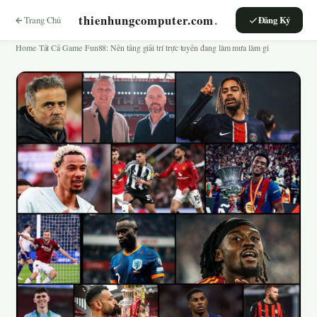
thienhungcomputer.com
.
Trang Chủ
Đăng Ký
Home
›
Tất Cả Game
›
Fun88: Nền tảng giải trí trực tuyến đang làm mưa làm gi