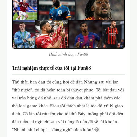
Hình minh hoạ: Fun88
Trải nghiệm thực tế của tôi tại Fun88
Thú thật, ban đầu tôi cũng hơi dè dặt. Nhưng sau vài lần
"thử nước", tôi đã hoàn toàn bị thuyết phục. Tôi bắt đầu với
vài trận bóng đá nhỏ, sau đó dần dần khám phá thêm các
thể loại game khác. Điều tôi thích nhất là tốc độ xử lý giao
dịch. Có lần tôi rút tiền vào tối thứ Bảy, tưởng phải đợi đến
đầu tuần, ai ngờ chỉ sau vài tiếng là tiền đã về tài khoản.
"Nhanh như chớp" – đúng nghĩa đen luôn! 😄