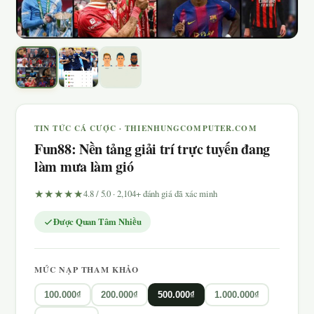
TIN TỨC CÁ CƯỢC · THIENHUNGCOMPUTER.COM
Fun88: Nền tảng giải trí trực tuyến đang
làm mưa làm gió
★★★★★
4.8 / 5.0 · 2,104+ đánh giá đã xác minh
Được Quan Tâm Nhiều
MỨC NẠP THAM KHẢO
100.000₫
200.000₫
500.000₫
1.000.000₫