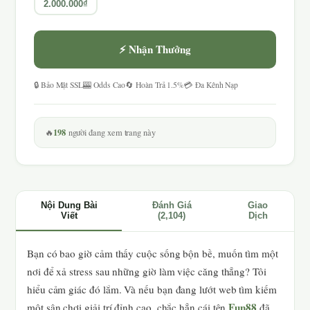
2.000.000₫
⚡ Nhận Thưởng
🔒 Bảo Mật SSL
🎰 Odds Cao
🔄 Hoàn Trả 1.5%
💳 Đa Kênh Nạp
198
🔥
người đang xem trang này
Nội Dung Bài
Đánh Giá
Giao
Viết
(2,104)
Dịch
Bạn có bao giờ cảm thấy cuộc sống bộn bề, muốn tìm một
nơi để xả stress sau những giờ làm việc căng thẳng? Tôi
hiểu cảm giác đó lắm. Và nếu bạn đang lướt web tìm kiếm
Fun88
một sân chơi giải trí đỉnh cao, chắc hẳn cái tên
đã