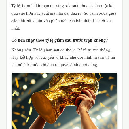
Tỷ lệ thơm là khi bạn tin rằng xác suất thực tế của một kết
quả cao hơn xác suất mà nhà cái đưa ra. So sánh odds giữa
các nhà cái và tin vào phân tích của bản thân là cách tốt
nhất.
Có nên chạy theo tỷ lệ giảm sâu trước trận không?
Không nên. Tỷ lệ giảm sâu có thể là "bẫy" truyền thông.
Hãy kết hợp với các yếu tố khác như đội hình ra sân và tin
tức nội bộ trước khi đưa ra quyết định cuối cùng.