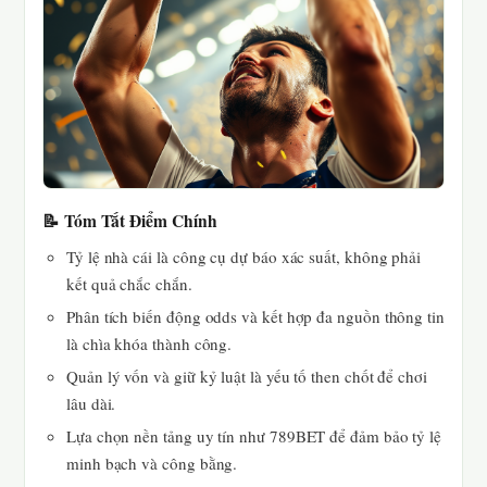
📝 Tóm Tắt Điểm Chính
Tỷ lệ nhà cái là công cụ dự báo xác suất, không phải
kết quả chắc chắn.
Phân tích biến động odds và kết hợp đa nguồn thông tin
là chìa khóa thành công.
Quản lý vốn và giữ kỷ luật là yếu tố then chốt để chơi
lâu dài.
Lựa chọn nền tảng uy tín như 789BET để đảm bảo tỷ lệ
minh bạch và công bằng.