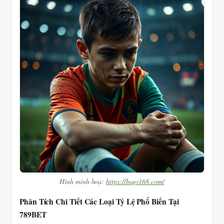
Hình minh hoạ:
https://bags168.com/
Phân Tích Chi Tiết Các Loại Tỷ Lệ Phổ Biến Tại
789BET