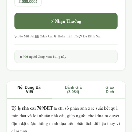
2.000.000₫
⚡ Nhận Thưởng
🔒 Bảo Mật SSL
🎰 Odds Cao
🔄 Hoàn Trả 1.5%
💳 Đa Kênh Nạp
406
🔥
người đang xem trang này
Nội Dung Bài
Đánh Giá
Giao
Viết
(3,084)
Dịch
Tỷ lệ nhà cái 789BET
là chỉ số phản ánh xác suất kết quả
trận đấu và lợi nhuận nhà cái, giúp người chơi đưa ra quyết
định đặt cược thông minh dựa trên phân tích dữ liệu thay vì
cảm tính.