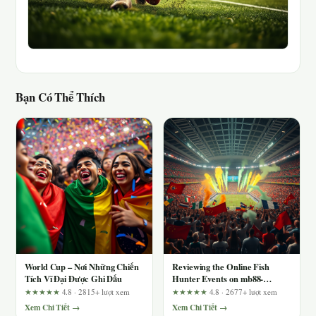
Bạn Có Thể Thích
World Cup – Nơi Những Chiến
Reviewing the Online Fish
Tích Vĩ Đại Được Ghi Dấu
Hunter Events on mb88-
top.com: Who Should (and
★★★★★
4.8 · 2815+ lượt xem
★★★★★
4.8 · 2677+ lượt xem
Shouldn’t) Play
Xem Chi Tiết →
Xem Chi Tiết →