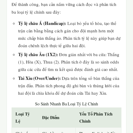
Để thành công, bạn cần nắm vững cách đọc và phân tích
ba loại tỷ lệ chính sau đây:
Tỷ lệ châu Á (Handicap):
Loại bỏ yếu tố hòa, tạo thế
trận cân bằng bằng cách gán cho đội mạnh hơn một
mức chấp bàn thắng ảo. Phân tích tỷ lệ này giúp bạn dự
đoán chênh lệch thực tế giữa hai đội.
Tỷ lệ châu Âu (1X2):
Đơn giản nhất với ba cửa: Thắng
(1), Hòa (X), Thua (2). Phân tích ở đây là so sánh odds
giữa các cửa để tìm ra kết quả được đánh giá cao nhất.
Tài Xỉu (Over/Under):
Dựa trên tổng số bàn thắng của
trận đấu. Phân tích phong độ ghi bàn và thủng lưới của
hai đội là chìa khóa để dự đoán cửa Tài hay Xỉu.
So Sánh Nhanh Ba Loại Tỷ Lệ Chính
Loại Tỷ
Yếu Tố Phân Tích
Đặc Điểm
Lệ
Chính