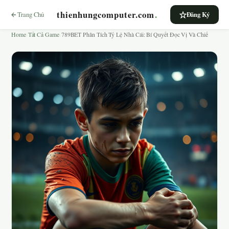
thienhungcomputer.com
.
Trang Chủ
Đăng Ký
Home
›
Tất Cả Game
›
789BET Phân Tích Tỷ Lệ Nhà Cái: Bí Quyết Đọc Vị Và Chiế