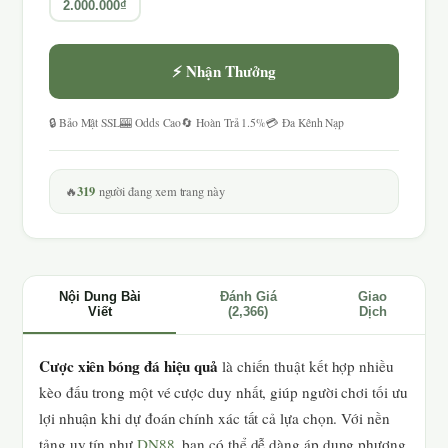
2.000.000₫
⚡ Nhận Thưởng
🔒 Bảo Mật SSL
🎰 Odds Cao
🔄 Hoàn Trả 1.5%
💳 Đa Kênh Nạp
319
🔥
người đang xem trang này
Nội Dung Bài
Đánh Giá
Giao
Viết
(2,366)
Dịch
Cược xiên bóng đá hiệu quả
là chiến thuật kết hợp nhiều
kèo đấu trong một vé cược duy nhất, giúp người chơi tối ưu
lợi nhuận khi dự đoán chính xác tất cả lựa chọn. Với nền
tảng uy tín như
DN88
, bạn có thể dễ dàng áp dụng phương