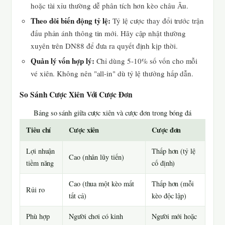
hoặc tài xỉu thường dễ phân tích hơn kèo châu Âu.
Theo dõi biến động tỷ lệ:
Tỷ lệ cược thay đổi trước trận
đấu phản ánh thông tin mới. Hãy cập nhật thường
xuyên trên DN88 để đưa ra quyết định kịp thời.
Quản lý vốn hợp lý:
Chỉ dùng 5-10% số vốn cho mỗi
vé xiên. Không nên "all-in" dù tỷ lệ thưởng hấp dẫn.
So Sánh Cược Xiên Với Cược Đơn
Bảng so sánh giữa cược xiên và cược đơn trong bóng đá
Tiêu chí
Cược xiên
Cược đơn
Lợi nhuận
Thấp hơn (tỷ lệ
Cao (nhân lũy tiến)
tiềm năng
cố định)
Cao (thua một kèo mất
Thấp hơn (mỗi
Rủi ro
tất cả)
kèo độc lập)
Phù hợp
Người chơi có kinh
Người mới hoặc