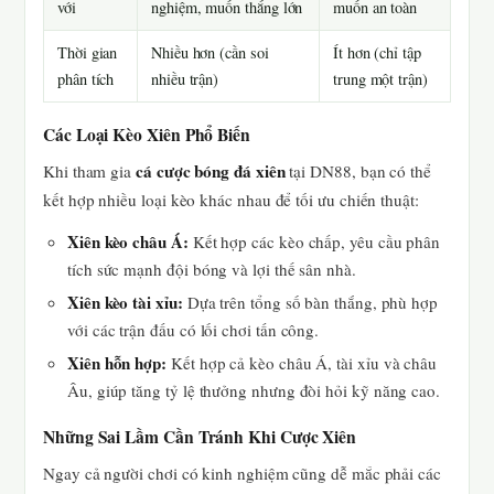
với
nghiệm, muốn thắng lớn
muốn an toàn
Thời gian
Nhiều hơn (cần soi
Ít hơn (chỉ tập
phân tích
nhiều trận)
trung một trận)
Các Loại Kèo Xiên Phổ Biến
cá cược bóng đá xiên
Khi tham gia
tại DN88, bạn có thể
kết hợp nhiều loại kèo khác nhau để tối ưu chiến thuật:
Xiên kèo châu Á:
Kết hợp các kèo chấp, yêu cầu phân
tích sức mạnh đội bóng và lợi thế sân nhà.
Xiên kèo tài xỉu:
Dựa trên tổng số bàn thắng, phù hợp
với các trận đấu có lối chơi tấn công.
Xiên hỗn hợp:
Kết hợp cả kèo châu Á, tài xỉu và châu
Âu, giúp tăng tỷ lệ thưởng nhưng đòi hỏi kỹ năng cao.
Những Sai Lầm Cần Tránh Khi Cược Xiên
Ngay cả người chơi có kinh nghiệm cũng dễ mắc phải các