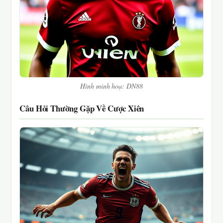
Hình minh hoạ: DN88
Câu Hỏi Thường Gặp Về Cược Xiên