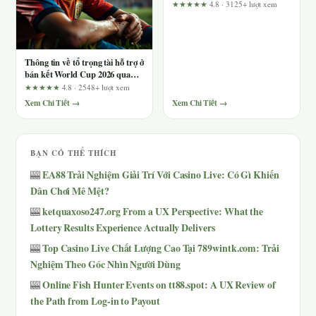
Nghệ Hiện Đại
★★★★★
4.8 · 3125+ lượt xem
Thông tin về tổ trọng tài hỗ trợ ở
bán kết World Cup 2026 qua
kubet88.tv
★★★★★
4.8 · 2548+ lượt xem
Xem Chi Tiết →
Xem Chi Tiết →
BẠN CÓ THỂ THÍCH
EA88 Trải Nghiệm Giải Trí Với Casino Live: Có Gì Khiến
🎰
Dân Chơi Mê Mệt?
ketquaxoso247.org From a UX Perspective: What the
🎰
Lottery Results Experience Actually Delivers
Top Casino Live Chất Lượng Cao Tại 789wintk.com: Trải
🎰
Nghiệm Theo Góc Nhìn Người Dùng
Online Fish Hunter Events on tt88.spot: A UX Review of
🎰
the Path from Log-in to Payout