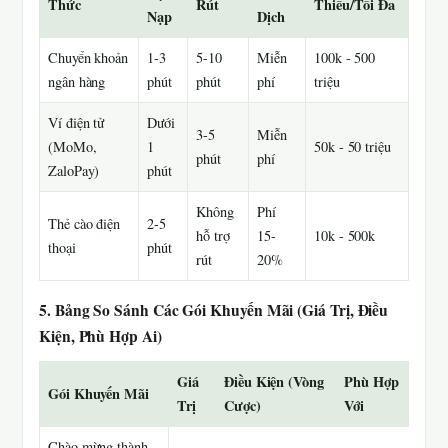
Thức
Rút
Thiểu/Tối Đa
Nạp
Dịch
Chuyển khoản
1-3
5-10
Miễn
100k - 500
ngân hàng
phút
phút
phí
triệu
Ví điện tử
Dưới
3-5
Miễn
(MoMo,
1
50k - 50 triệu
phút
phí
ZaloPay)
phút
Không
Phí
Thẻ cào điện
2-5
hỗ trợ
15-
10k - 500k
thoại
phút
rút
20%
5. Bảng So Sánh Các Gói Khuyến Mãi (Giá Trị, Điều
Kiện, Phù Hợp Ai)
Giá
Điều Kiện (Vòng
Phù Hợp
Gói Khuyến Mãi
Trị
Cược)
Với
Chào mừng thành