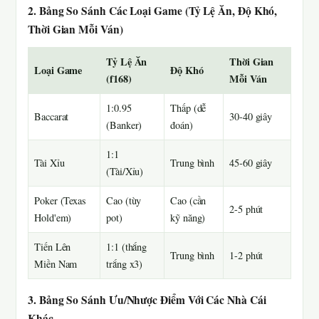
2. Bảng So Sánh Các Loại Game (Tỷ Lệ Ăn, Độ Khó,
Thời Gian Mỗi Ván)
Tỷ Lệ Ăn
Thời Gian
Loại Game
Độ Khó
(f168)
Mỗi Ván
1:0.95
Thấp (dễ
Baccarat
30-40 giây
(Banker)
đoán)
1:1
Tài Xỉu
Trung bình
45-60 giây
(Tài/Xỉu)
Poker (Texas
Cao (tùy
Cao (cần
2-5 phút
Hold'em)
pot)
kỹ năng)
Tiến Lên
1:1 (thắng
Trung bình
1-2 phút
Miền Nam
trắng x3)
3. Bảng So Sánh Ưu/Nhược Điểm Với Các Nhà Cái
Khác