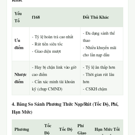
Yếu
f168
Đối Thủ Khác
Tố
- Đa dạng sảnh thể
- Tỷ lệ hoàn trả cao nhất
Ưu
thao
- Rút tiền siêu tốc
điểm
- Nhiều khuyến mãi
- Giao diện mượt
cho lần nạp đầu
- Hay bị chặn link vào giờ
- Tỷ lệ ăn thấp hơn
Nhược
cao điểm
- Thời gian rút lâu
điểm
- Cần xác minh tài khoản
hơn
kỹ (chụp CMND)
- CSKH chậm
4. Bảng So Sánh Phương Thức Nạp/Rút (Tốc Độ, Phí,
Hạn Mức)
Tốc
Phí
Phương
Tốc Độ
Hạn Mức Tối
Độ
Giao