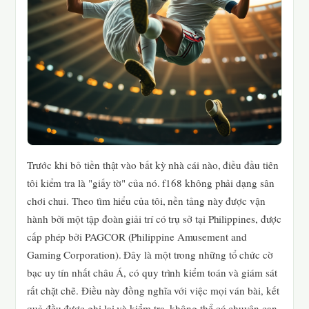
Trước khi bỏ tiền thật vào bất kỳ nhà cái nào, điều đầu tiên
tôi kiểm tra là "giấy tờ" của nó. f168 không phải dạng sân
chơi chui. Theo tìm hiểu của tôi, nền tảng này được vận
hành bởi một tập đoàn giải trí có trụ sở tại Philippines, được
cấp phép bởi PAGCOR (Philippine Amusement and
Gaming Corporation). Đây là một trong những tổ chức cờ
bạc uy tín nhất châu Á, có quy trình kiểm toán và giám sát
rất chặt chẽ. Điều này đồng nghĩa với việc mọi ván bài, kết
quả đều được ghi lại và kiểm tra, không thể có chuyện can