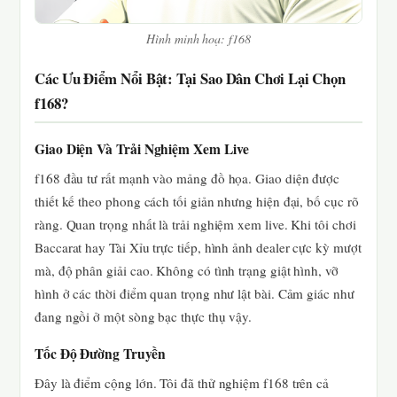
Hình minh hoạ: f168
Các Ưu Điểm Nổi Bật: Tại Sao Dân Chơi Lại Chọn
f168?
Giao Diện Và Trải Nghiệm Xem Live
f168 đầu tư rất mạnh vào mảng đồ họa. Giao diện được
thiết kế theo phong cách tối giản nhưng hiện đại, bố cục rõ
ràng. Quan trọng nhất là trải nghiệm xem live. Khi tôi chơi
Baccarat hay Tài Xỉu trực tiếp, hình ảnh dealer cực kỳ mượt
mà, độ phân giải cao. Không có tình trạng giật hình, vỡ
hình ở các thời điểm quan trọng như lật bài. Cảm giác như
đang ngồi ở một sòng bạc thực thụ vậy.
Tốc Độ Đường Truyền
Đây là điểm cộng lớn. Tôi đã thử nghiệm f168 trên cả