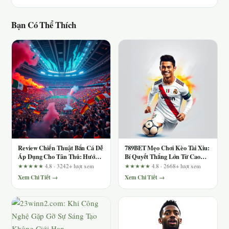
Bạn Có Thể Thích
Review Chiến Thuật Bắn Cá Dễ
789BET Mẹo Chơi Kèo Tài Xỉu:
Áp Dụng Cho Tân Thủ: Hướng
Bí Quyết Thắng Lớn Từ Cao
Dẫn Từ Cơ Bản Đến Nâng Cao
Thủ
★★★★★
4.8 · 3242+ lượt xem
★★★★★
4.8 · 2668+ lượt xem
Xem Chi Tiết →
Xem Chi Tiết →