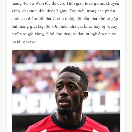
mạng 4G và WiFi tốc độ cao. Thời gian load game, chuyển
sảnh, đặt cược đều dưới 2 giây. Đặc biệt, trong các phiên
chơi cao điểm (tối thứ 7, chủ nhật), tôi hầu như không gặp
tình trạng giật lag. So với nhiều nhà cái khác hay bị "quay
tay" vào giờ vàng, f168 cho thấy sự đầu tư nghiêm túc về
hạ tầng server.