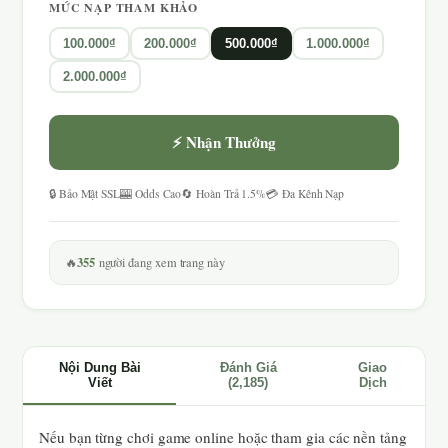
MỨC NẠP THAM KHẢO
100.000₫
200.000₫
500.000₫
1.000.000₫
2.000.000₫
⚡ Nhận Thưởng
🔒 Bảo Mật SSL
🎰 Odds Cao
🔄 Hoàn Trả 1.5%
💳 Đa Kênh Nạp
355
🔥
người đang xem trang này
Nội Dung Bài
Đánh Giá
Giao
Viết
(2,185)
Dịch
Nếu bạn từng chơi game online hoặc tham gia các nền tảng