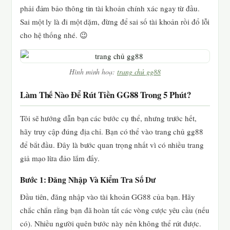
phải đảm bảo thông tin tài khoản chính xác ngay từ đầu.
Sai một ly là đi một dặm, đừng để sai số tài khoản rồi đổ lỗi
cho hệ thống nhé. 😉
Hình minh hoạ:
trang chủ gg88
Làm Thế Nào Để Rút Tiền GG88 Trong 5 Phút?
Tôi sẽ hướng dẫn bạn các bước cụ thể, nhưng trước hết,
hãy truy cập đúng địa chỉ. Bạn có thể vào trang chủ gg88
để bắt đầu. Đây là bước quan trọng nhất vì có nhiều trang
giả mạo lừa đảo lắm đấy.
Bước 1: Đăng Nhập Và Kiểm Tra Số Dư
Đầu tiên, đăng nhập vào tài khoản GG88 của bạn. Hãy
chắc chắn rằng bạn đã hoàn tất các vòng cược yêu cầu (nếu
có). Nhiều người quên bước này nên không thể rút được.