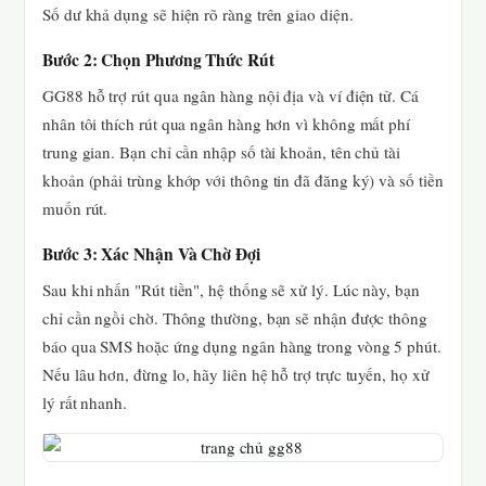
Số dư khả dụng sẽ hiện rõ ràng trên giao diện.
Bước 2: Chọn Phương Thức Rút
GG88 hỗ trợ rút qua ngân hàng nội địa và ví điện tử. Cá
nhân tôi thích rút qua ngân hàng hơn vì không mất phí
trung gian. Bạn chỉ cần nhập số tài khoản, tên chủ tài
khoản (phải trùng khớp với thông tin đã đăng ký) và số tiền
muốn rút.
Bước 3: Xác Nhận Và Chờ Đợi
Sau khi nhấn "Rút tiền", hệ thống sẽ xử lý. Lúc này, bạn
chỉ cần ngồi chờ. Thông thường, bạn sẽ nhận được thông
báo qua SMS hoặc ứng dụng ngân hàng trong vòng 5 phút.
Nếu lâu hơn, đừng lo, hãy liên hệ hỗ trợ trực tuyến, họ xử
lý rất nhanh.