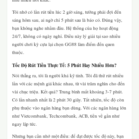
Tôi nhớ có lần rút tiền lúc 2 giờ sáng, tưởng phải đợi đến
sáng hôm sau, ai ngờ chỉ 5 phút sau là báo có. Đúng vậy,
bạn không nghe nhầm đâu. Hệ thống của họ hoạt động
24/7, không có ngày nghỉ. Điều này lý giải tại sao nhiều
người chơi kỳ cựu lại chọn GG88 làm điểm đến quen
thuộc.
Tốc Độ Rút Tiền Thực Tế: 5 Phút Hay Nhiều Hơn?
Nói thẳng ra, tôi là người khá kỹ tính. Tôi đã thử rút nhiều
lần với các mệnh giá khác nhau, từ vài trăm nghìn cho đến
vài chục triệu. Kết quả? Trung bình mất khoảng 3-7 phút.
Có lần nhanh nhất là 2 phút 30 giây. Tất nhiên, tốc độ còn
phụ thuộc vào ngân hàng bạn dùng. Với các ngân hàng lớn
như Vietcombank, Techcombank, ACB, tiền về gần như
ngay lập tức.
Nhưng bạn cần nhớ một điều: để đạt được tốc độ này, bạn