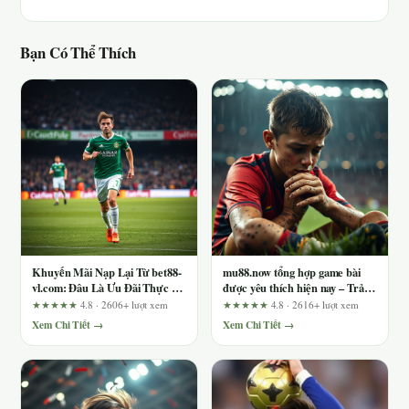
Bạn Có Thể Thích
Khuyến Mãi Nạp Lại Từ bet88-
mu88.now tổng hợp game bài
vl.com: Đâu Là Ưu Đãi Thực Sự
được yêu thích hiện nay – Trải
Đáng Giá?
nghiệm thực tế từ dân chơi
★★★★★
4.8 · 2606+ lượt xem
★★★★★
4.8 · 2616+ lượt xem
Xem Chi Tiết →
Xem Chi Tiết →