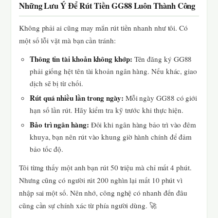
Những Lưu Ý Để Rút Tiền GG88 Luôn Thành Công
Không phải ai cũng may mắn rút tiền nhanh như tôi. Có
một số lỗi vặt mà bạn cần tránh:
Thông tin tài khoản không khớp:
Tên đăng ký GG88
phải giống hệt tên tài khoản ngân hàng. Nếu khác, giao
dịch sẽ bị từ chối.
Rút quá nhiều lần trong ngày:
Mỗi ngày GG88 có giới
hạn số lần rút. Hãy kiểm tra kỹ trước khi thực hiện.
Bảo trì ngân hàng:
Đôi khi ngân hàng bảo trì vào đêm
khuya, bạn nên rút vào khung giờ hành chính để đảm
bảo tốc độ.
Tôi từng thấy một anh bạn rút 50 triệu mà chỉ mất 4 phút.
Nhưng cũng có người rút 200 nghìn lại mất 10 phút vì
nhập sai một số. Nên nhớ, công nghệ có nhanh đến đâu
cũng cần sự chính xác từ phía người dùng. 🚀