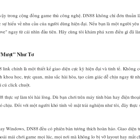
n vậy trong cộng đồng game thủ công nghệ. DN88 không chỉ đơn thuần là
c sự hiểu về nhu cầu của người dùng hiện đại. Nếu bạn là một người yêu
n love" ngay từ cái nhìn đầu tiên. Hãy cùng tôi khám phá xem điều gì đ
 "Mượt" Như Tơ
 link chính là một thiết kế giao diện cực kỳ hiện đại và tinh tế. Không 
h khoa học, trực quan, màu sắc hài hòa, tạo cảm giác dễ chịu ngay từ nh
 cú click chuột.
8 thực sự làm tôi hài lòng. Dù bạn chơi trên máy tính bàn hay điện thoại
 chịu. Đối với một người khó tính về mặt trải nghiệm như tôi, đây thực 
y Windows, DN88 đều có phiên bản tương thích hoàn hảo. Giao diện tự 
hoải mái chơi game mọi lúc, mọi nơi mà không lo bị vỡ layout hay mất c