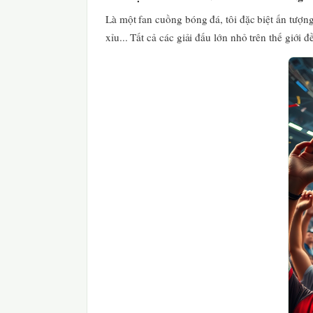
Là một fan cuồng bóng đá, tôi đặc biệt ấn tượng
xỉu... Tất cả các giải đấu lớn nhỏ trên thế giới