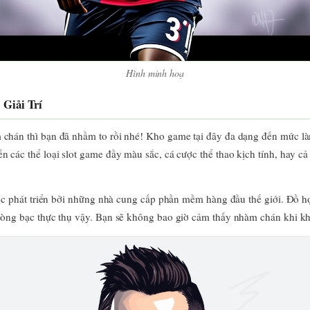
Hình minh hoạ
Giải Trí
 chán thì bạn đã nhầm to rồi nhé! Kho game tại đây đa dạng đến mức l
 các thể loại slot game đầy màu sắc, cá cược thể thao kịch tính, hay cả 
được phát triển bởi những nhà cung cấp phần mềm hàng đầu thế giới. Đồ 
sòng bạc thực thụ vậy. Bạn sẽ không bao giờ cảm thấy nhàm chán khi khá