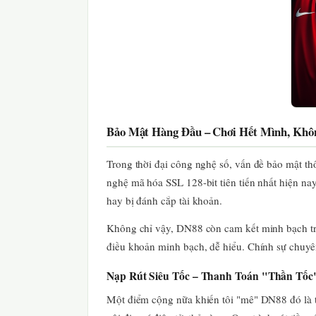
Bảo Mật Hàng Đầu – Chơi Hết Mình, Khô
Trong thời đại công nghệ số, vấn đề bảo mật th
nghệ mã hóa SSL 128-bit tiên tiến nhất hiện nay
hay bị đánh cắp tài khoản.
Không chỉ vậy, DN88 còn cam kết minh bạch tro
điều khoản minh bạch, dễ hiểu. Chính sự chuyên
Nạp Rút Siêu Tốc – Thanh Toán "Thần Tốc
Một điểm cộng nữa khiến tôi "mê" DN88 đó là tố