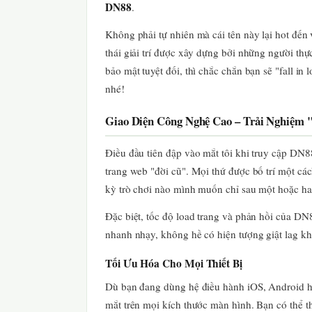
DN88
.
Không phải tự nhiên mà cái tên này lại hot đế
thái giải trí được xây dựng bởi những người thự
bảo mật tuyệt đối, thì chắc chắn bạn sẽ "fall i
nhé!
Giao Diện Công Nghệ Cao – Trải Nghiệm
Điều đầu tiên đập vào mắt tôi khi truy cập DN88
trang web "đời cũ". Mọi thứ được bố trí một các
kỳ trò chơi nào mình muốn chỉ sau một hoặc hai
Đặc biệt, tốc độ load trang và phản hồi của DN8
nhanh nhạy, không hề có hiện tượng giật lag khó
Tối Ưu Hóa Cho Mọi Thiết Bị
Dù bạn đang dùng hệ điều hành iOS, Android ha
mắt trên mọi kích thước màn hình. Bạn có thể t