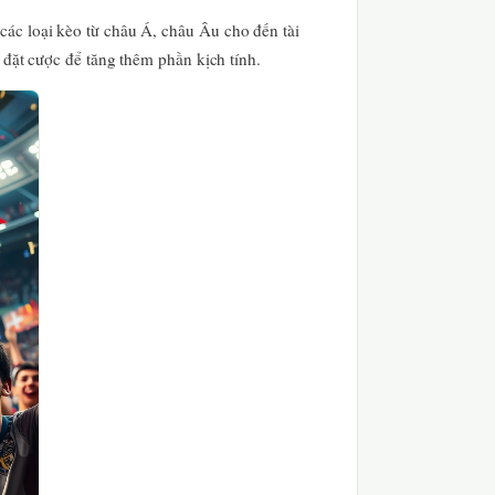
 các loại kèo từ châu Á, châu Âu cho đến tài
a đặt cược để tăng thêm phần kịch tính.