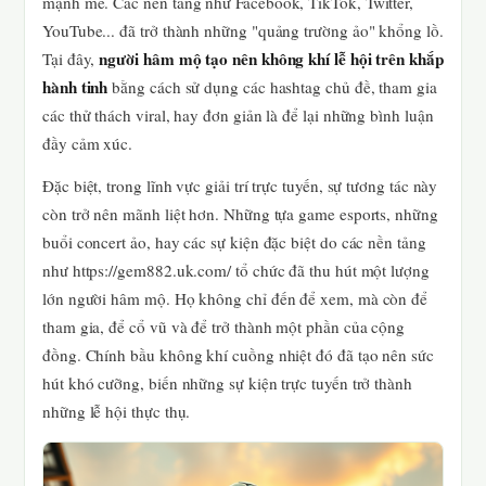
mạnh mẽ. Các nền tảng như Facebook, TikTok, Twitter,
YouTube... đã trở thành những "quảng trường ảo" khổng lồ.
người hâm mộ tạo nên không khí lễ hội trên khắp
Tại đây,
hành tinh
bằng cách sử dụng các hashtag chủ đề, tham gia
các thử thách viral, hay đơn giản là để lại những bình luận
đầy cảm xúc.
Đặc biệt, trong lĩnh vực giải trí trực tuyến, sự tương tác này
còn trở nên mãnh liệt hơn. Những tựa game esports, những
buổi concert ảo, hay các sự kiện đặc biệt do các nền tảng
như https://gem882.uk.com/ tổ chức đã thu hút một lượng
lớn người hâm mộ. Họ không chỉ đến để xem, mà còn để
tham gia, để cổ vũ và để trở thành một phần của cộng
đồng. Chính bầu không khí cuồng nhiệt đó đã tạo nên sức
hút khó cưỡng, biến những sự kiện trực tuyến trở thành
những lễ hội thực thụ.