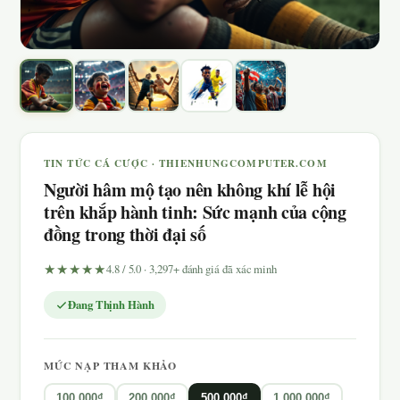
TIN TỨC CÁ CƯỢC · THIENHUNGCOMPUTER.COM
Người hâm mộ tạo nên không khí lễ hội
trên khắp hành tinh: Sức mạnh của cộng
đồng trong thời đại số
★★★★★
4.8 / 5.0 · 3,297+ đánh giá đã xác minh
Đang Thịnh Hành
MỨC NẠP THAM KHẢO
100.000₫
200.000₫
500.000₫
1.000.000₫