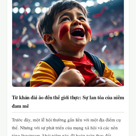
Từ khán đài ảo đến thế giới thực: Sự lan tỏa của niềm
đam mê
Trước đây, một lễ hội thường gắn liền với một địa điểm cụ
thể. Nhưng với sự phát triển của mạng xã hội và các nền
tảng livestream, khái niệm này đã hoàn toàn thay đổi.