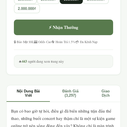
2.000.000₫
⚡ Nhận Thưởng
🔒 Bảo Mật SSL
🎰 Odds Cao
🔄 Hoàn Trả 1.5%
💳 Đa Kênh Nạp
443
🔥
người đang xem trang này
Nội Dung Bài
Đánh Giá
Giao
Viết
(3,297)
Dịch
Bạn có bao giờ tự hỏi, điều gì đã biến những trận đấu thể
thao, những buổi concert hay thậm chí là một sự kiện game
online trở nên sống động đến vậy? Không chỉ là màn trình