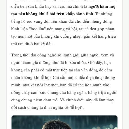
người hâm mộ
diễn trên sân khấu hay sân cỏ, mà chính là
tạo nên không khí lễ hội trên khắp hành tinh
. Từ những
tiếng hò reo vang dội trên khán đài cho đến những dòng
bình luận "bốc lửa" trên mạng xã hội, tất cả đều góp phần
tạo nên một bầu không khí cuồng nhiệt, gắn kết hàng triệu
trái tim dù ở bất kỳ đâu.
Trong thời đại công nghệ số, ranh giới giữa người xem và
người tham gia dường như đã bị xóa nhòa. Giờ đây, bạn
không cần phải có mặt trực tiếp tại sân vận động để cảm
nhận không khí lễ hội. Chỉ cần một chiếc điện thoại thông
minh, một kết nối Internet, bạn đã có thể hòa mình vào
dòng chảy cảm xúc chung của hàng ngàn, hàng triệu người
cùng chung niềm đam mê. Và chính điều này đã làm thay
đổi cách chúng ta định nghĩa về "lễ hội".