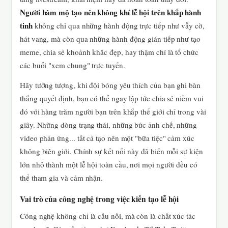
Người hâm mộ tạo nên không khí lễ hội trên khắp hành
tinh
không chỉ qua những hành động trực tiếp như vẫy cờ,
hát vang, mà còn qua những hành động gián tiếp như tạo
meme, chia sẻ khoảnh khắc đẹp, hay thậm chí là tổ chức
các buổi "xem chung" trực tuyến.
Hãy tưởng tượng, khi đội bóng yêu thích của bạn ghi bàn
thắng quyết định, bạn có thể ngay lập tức chia sẻ niềm vui
đó với hàng trăm người bạn trên khắp thế giới chỉ trong vài
giây. Những dòng trạng thái, những bức ảnh chế, những
video phản ứng... tất cả tạo nên một "bữa tiệc" cảm xúc
không biên giới. Chính sự kết nối này đã biến mỗi sự kiện
lớn nhỏ thành một lễ hội toàn cầu, nơi mọi người đều có
thể tham gia và cảm nhận.
Vai trò của công nghệ trong việc kiến tạo lễ hội
Công nghệ không chỉ là cầu nối, mà còn là chất xúc tác