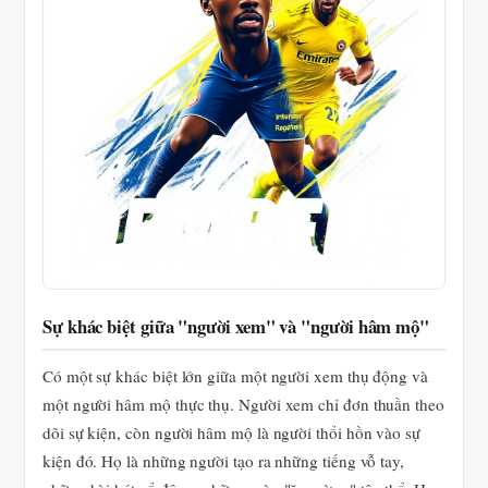
Sự khác biệt giữa "người xem" và "người hâm mộ"
Có một sự khác biệt lớn giữa một người xem thụ động và
một người hâm mộ thực thụ. Người xem chỉ đơn thuần theo
dõi sự kiện, còn người hâm mộ là người thổi hồn vào sự
kiện đó. Họ là những người tạo ra những tiếng vỗ tay,