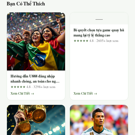
Bạn Có Thể Thích
—
Bí quyết chọn tựa game quay hũ
mang lại tỷ lệ thắng cao
★★★★★
4.8 · 2605+ lượt xem
Hướng dẫn U888 đăng nhập
nhanh chóng, an toàn cho người
mới
★★★★★
4.8 · 3298+ lượt xem
Xem Chi Tiết →
Xem Chi Tiết →