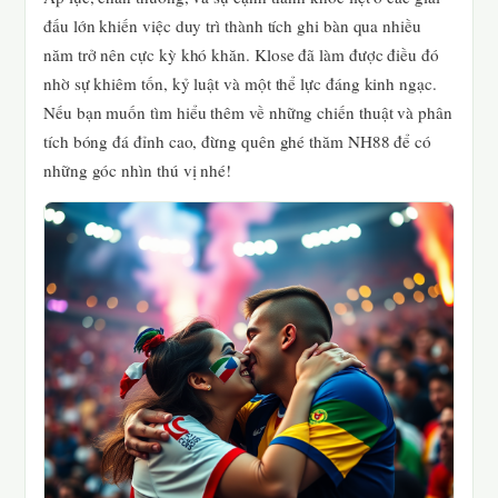
đấu lớn khiến việc duy trì thành tích ghi bàn qua nhiều
năm trở nên cực kỳ khó khăn. Klose đã làm được điều đó
nhờ sự khiêm tốn, kỷ luật và một thể lực đáng kinh ngạc.
Nếu bạn muốn tìm hiểu thêm về những chiến thuật và phân
tích bóng đá đỉnh cao, đừng quên ghé thăm NH88 để có
những góc nhìn thú vị nhé!