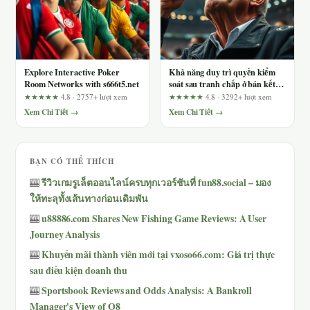
Explore Interactive Poker
Khả năng duy trì quyền kiểm
Room Networks with s666t5.net
soát sau tranh chấp ở bán kết
World Cup 2026 trên J188A.org
★★★★★
4.8 · 2757+ lượt xem
★★★★★
4.8 · 3292+ lượt xem
Xem Chi Tiết →
Xem Chi Tiết →
BẠN CÓ THỂ THÍCH
รีวิวเกมรูเล็ตออนไลน์ครบทุกเวอร์ชันที่ fun88.social – มอง
🎰
ให้ทะลุทั้งเส้นทางก่อนเดิมพัน
u88886.com Shares New Fishing Game Reviews: A User
🎰
Journey Analysis
Khuyến mãi thành viên mới tại vxoso66.com: Giá trị thực
🎰
sau điều kiện doanh thu
Sportsbook Reviews and Odds Analysis: A Bankroll
🎰
Manager's View of O8