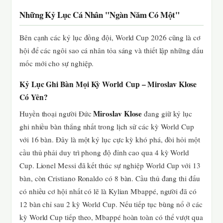
Những Kỷ Lục Cá Nhân "Ngàn Năm Có Một"
Bên cạnh các kỷ lục đồng đội, World Cup 2026 cũng là cơ
hội để các ngôi sao cá nhân tỏa sáng và thiết lập những dấu
mốc mới cho sự nghiệp.
Kỷ Lục Ghi Bàn Mọi Kỳ World Cup – Miroslav Klose
Có Yên?
Miroslav Klose
Huyền thoại người Đức
đang giữ kỷ lục
ghi nhiều bàn thắng nhất trong lịch sử các kỳ World Cup
với 16 bàn. Đây là một kỷ lục cực kỳ khó phá, đòi hỏi một
cầu thủ phải duy trì phong độ đỉnh cao qua 4 kỳ World
Cup. Lionel Messi đã kết thúc sự nghiệp World Cup với 13
bàn, còn Cristiano Ronaldo có 8 bàn. Cầu thủ đang thi đấu
có nhiều cơ hội nhất có lẽ là Kylian Mbappé, người đã có
12 bàn chỉ sau 2 kỳ World Cup. Nếu tiếp tục bùng nổ ở các
kỳ World Cup tiếp theo, Mbappé hoàn toàn có thể vượt qua