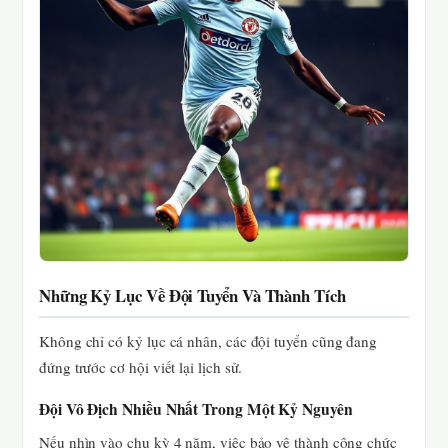
Những Kỷ Lục Về Đội Tuyển Và Thành Tích
Không chỉ có kỷ lục cá nhân, các đội tuyển cũng đang
đứng trước cơ hội viết lại lịch sử.
Đội Vô Địch Nhiều Nhất Trong Một Kỷ Nguyên
Nếu nhìn vào chu kỳ 4 năm, việc bảo vệ thành công chức