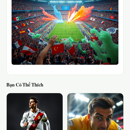
Bạn Có Thể Thích