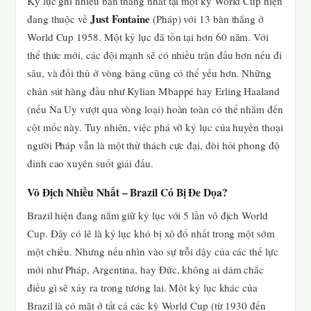
Kỷ lục ghi nhiều bàn thắng nhất tại một kỳ World Cup hiện
Just Fontaine
đang thuộc về
(Pháp) với 13 bàn thắng ở
World Cup 1958. Một kỷ lục đã tồn tại hơn 60 năm. Với
thể thức mới, các đội mạnh sẽ có nhiều trận đấu hơn nếu đi
sâu, và đối thủ ở vòng bảng cũng có thể yếu hơn. Những
chân sút hàng đầu như Kylian Mbappé hay Erling Haaland
(nếu Na Uy vượt qua vòng loại) hoàn toàn có thể nhắm đến
cột mốc này. Tuy nhiên, việc phá vỡ kỷ lục của huyền thoại
người Pháp vẫn là một thử thách cực đại, đòi hỏi phong độ
đỉnh cao xuyên suốt giải đấu.
Vô Địch Nhiều Nhất – Brazil Có Bị Đe Dọa?
Brazil hiện đang nắm giữ kỷ lục với 5 lần vô địch World
Cup. Đây có lẽ là kỷ lục khó bị xô đổ nhất trong một sớm
một chiều. Nhưng nếu nhìn vào sự trỗi dậy của các thế lực
mới như Pháp, Argentina, hay Đức, không ai dám chắc
điều gì sẽ xảy ra trong tương lai. Một kỷ lục khác của
Brazil là có mặt ở tất cả các kỳ World Cup (từ 1930 đến