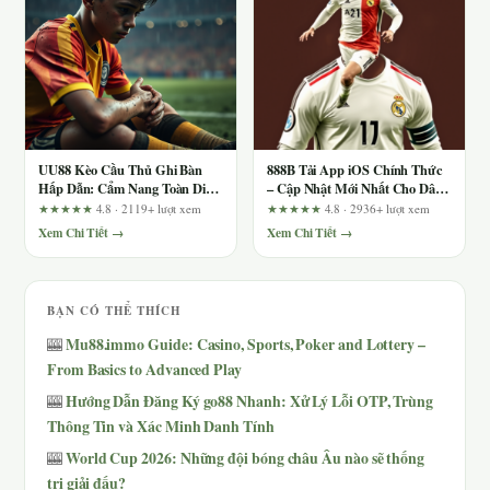
UU88 Kèo Cầu Thủ Ghi Bàn
888B Tải App iOS Chính Thức
Hấp Dẫn: Cẩm Nang Toàn Diện
– Cập Nhật Mới Nhất Cho Dân
Cho Người Chơi Thực Chiến
Chơi Cá Cược
★★★★★
4.8 · 2119+ lượt xem
★★★★★
4.8 · 2936+ lượt xem
Xem Chi Tiết →
Xem Chi Tiết →
BẠN CÓ THỂ THÍCH
Mu88.immo Guide: Casino, Sports, Poker and Lottery –
🎰
From Basics to Advanced Play
Hướng Dẫn Đăng Ký go88 Nhanh: Xử Lý Lỗi OTP, Trùng
🎰
Thông Tin và Xác Minh Danh Tính
World Cup 2026: Những đội bóng châu Âu nào sẽ thống
🎰
trị giải đấu?