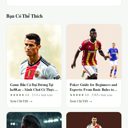
Bạn Có Thể Thích
Game Bắn Cá Đại Dương Tại
Poker Guide for Beginners and
hz88.ac – Sảnh Chơi Có Thực
Experts: From Basic Rules to
Sự “Ngọt” Như Lời Đồn?
Common Mistakes
★★★★★
4.8 · 2131+ lượt xem
★★★★★
4.8 · 3385+ lượt xem
(79kingnd.com)
Xem Chi Tiết →
Xem Chi Tiết →