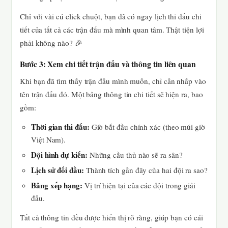
Chỉ với vài cú click chuột, bạn đã có ngay lịch thi đấu chi
tiết của tất cả các trận đấu mà mình quan tâm. Thật tiện lợi
phải không nào? 🎉
Bước 3: Xem chi tiết trận đấu và thông tin liên quan
Khi bạn đã tìm thấy trận đấu mình muốn, chỉ cần nhấp vào
tên trận đấu đó. Một bảng thông tin chi tiết sẽ hiện ra, bao
gồm:
Thời gian thi đấu:
Giờ bắt đầu chính xác (theo múi giờ
Việt Nam).
Đội hình dự kiến:
Những cầu thủ nào sẽ ra sân?
Lịch sử đối đầu:
Thành tích gần đây của hai đội ra sao?
Bảng xếp hạng:
Vị trí hiện tại của các đội trong giải
đấu.
Tất cả thông tin đều được hiển thị rõ ràng, giúp bạn có cái