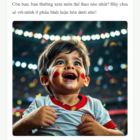
Còn bạn, bạn thường xem môn thể thao nào nhất? Hãy chia
sẻ với mình ở phần bình luận bên dưới nhé!