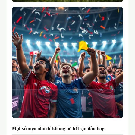
Một số mẹo nhỏ để không bỏ lỡ trận đấu hay