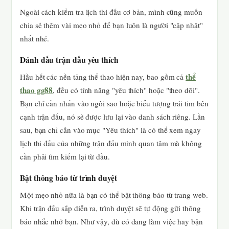
Ngoài cách kiểm tra lịch thi đấu cơ bản, mình cũng muốn
chia sẻ thêm vài mẹo nhỏ để bạn luôn là người "cập nhật"
nhất nhé.
Đánh dấu trận đấu yêu thích
thể
Hầu hết các nền tảng thể thao hiện nay, bao gồm cả
thao gg88
, đều có tính năng "yêu thích" hoặc "theo dõi".
Bạn chỉ cần nhấn vào ngôi sao hoặc biểu tượng trái tim bên
cạnh trận đấu, nó sẽ được lưu lại vào danh sách riêng. Lần
sau, bạn chỉ cần vào mục "Yêu thích" là có thể xem ngay
lịch thi đấu của những trận đấu mình quan tâm mà không
cần phải tìm kiếm lại từ đầu.
Bật thông báo từ trình duyệt
Một mẹo nhỏ nữa là bạn có thể bật thông báo từ trang web.
Khi trận đấu sắp diễn ra, trình duyệt sẽ tự động gửi thông
báo nhắc nhở bạn. Như vậy, dù có đang làm việc hay bận