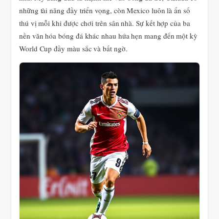
những tài năng đầy triển vọng, còn Mexico luôn là ẩn số
thú vị mỗi khi được chơi trên sân nhà. Sự kết hợp của ba
nền văn hóa bóng đá khác nhau hứa hẹn mang đến một kỳ
World Cup đầy màu sắc và bất ngờ.