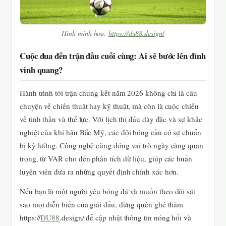
Hình minh hoạ:
https://du88.design/
Cuộc đua đến trận đấu cuối cùng: Ai sẽ bước lên đỉnh
vinh quang?
Hành trình tới trận chung kết năm 2026 không chỉ là câu
chuyện về chiến thuật hay kỹ thuật, mà còn là cuộc chiến
về tinh thần và thể lực. Với lịch thi đấu dày đặc và sự khắc
nghiệt của khí hậu Bắc Mỹ, các đội bóng cần có sự chuẩn
bị kỹ lưỡng. Công nghệ cũng đóng vai trò ngày càng quan
trọng, từ VAR cho đến phân tích dữ liệu, giúp các huấn
luyện viên đưa ra những quyết định chính xác hơn.
Nếu bạn là một người yêu bóng đá và muốn theo dõi sát
sao mọi diễn biến của giải đấu, đừng quên ghé thăm
https://
DU88
.design/ để cập nhật thông tin nóng hổi và