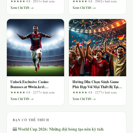
hội: Chiến thuật và tâm lý đằng
Tại f168.email
★★★★★
4.8 · 2011+ lượt xem
★★★★★
4.8 · 2062+ lượt xem
sau
Xem Chi Tiết →
Xem Chi Tiết →
Unlock Exclusive Casino
Hướng Dẫn Chọn Sảnh Game
Bonuses at 98win.krd:
Phù Hợp Với Mọi Thiết Bị Tại
Separating Real Value from
kp88.health
★★★★★
4.8 · 2277+ lượt xem
★★★★★
4.8 · 2277+ lượt xem
Hype
Xem Chi Tiết →
Xem Chi Tiết →
BẠN CÓ THỂ THÍCH
World Cup 2026: Những đội bóng tạo nên kỳ tích
🎰