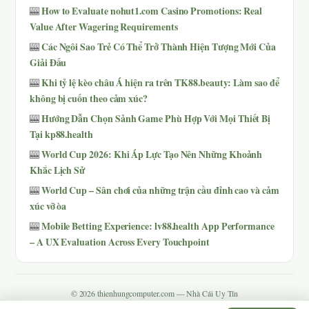
How to Evaluate nohut1.com Casino Promotions: Real
🎰
Value After Wagering Requirements
Các Ngôi Sao Trẻ Có Thể Trở Thành Hiện Tượng Mới Của
🎰
Giải Đấu
Khi tỷ lệ kèo châu Á hiện ra trên TK88.beauty: Làm sao để
🎰
không bị cuốn theo cảm xúc?
Hướng Dẫn Chọn Sảnh Game Phù Hợp Với Mọi Thiết Bị
🎰
Tại kp88.health
World Cup 2026: Khi Áp Lực Tạo Nên Những Khoảnh
🎰
Khắc Lịch Sử
World Cup – Sân chơi của những trận cầu đỉnh cao và cảm
🎰
xúc vỡ òa
Mobile Betting Experience: lv88.health App Performance
🎰
– A UX Evaluation Across Every Touchpoint
© 2026 thienhungcomputer.com — Nhà Cái Uy Tín