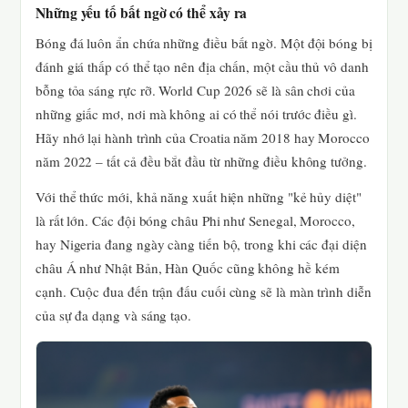
Những yếu tố bất ngờ có thể xảy ra
Bóng đá luôn ẩn chứa những điều bất ngờ. Một đội bóng bị
đánh giá thấp có thể tạo nên địa chấn, một cầu thủ vô danh
bỗng tỏa sáng rực rỡ. World Cup 2026 sẽ là sân chơi của
những giấc mơ, nơi mà không ai có thể nói trước điều gì.
Hãy nhớ lại hành trình của Croatia năm 2018 hay Morocco
năm 2022 – tất cả đều bắt đầu từ những điều không tưởng.
Với thể thức mới, khả năng xuất hiện những "kẻ hủy diệt"
là rất lớn. Các đội bóng châu Phi như Senegal, Morocco,
hay Nigeria đang ngày càng tiến bộ, trong khi các đại diện
châu Á như Nhật Bản, Hàn Quốc cũng không hề kém
cạnh. Cuộc đua đến trận đấu cuối cùng sẽ là màn trình diễn
của sự đa dạng và sáng tạo.