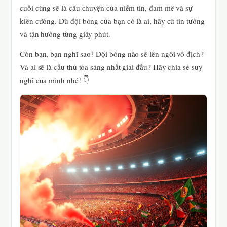
cuối cùng sẽ là câu chuyện của niềm tin, đam mê và sự
kiên cường. Dù đội bóng của bạn có là ai, hãy cứ tin tưởng
và tận hưởng từng giây phút.
Còn bạn, bạn nghĩ sao? Đội bóng nào sẽ lên ngôi vô địch?
Và ai sẽ là cầu thủ tỏa sáng nhất giải đấu? Hãy chia sẻ suy
nghĩ của mình nhé! 👇