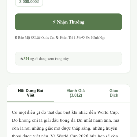
2.000.000₫
⚡ Nhận Thưởng
🔒 Bảo Mật SSL
🎰 Odds Cao
🔄 Hoàn Trả 1.5%
💳 Đa Kênh Nạp
324
🔥
người đang xem trang này
Nội Dung Bài
Đánh Giá
Giao
Viết
(3,012)
Dịch
Có một điều gì đó thật đặc biệt khi nhắc đến World Cup.
Đó không chỉ là giải đấu bóng đá lớn nhất hành tinh, mà
còn là nơi những giấc mơ được thắp sáng, những huyền
thoại được viết nên. Và World Cup 2026 hứa hẹn sẽ còn