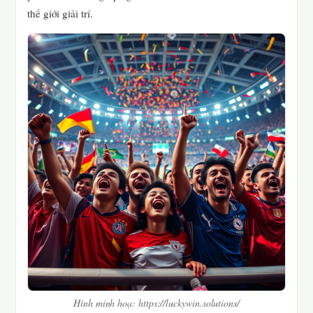
thế giới giải trí.
Hình minh hoạ: https://luckywin.solutions/