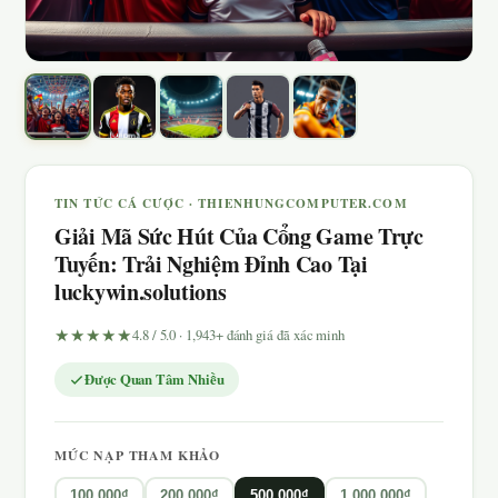
TIN TỨC CÁ CƯỢC · THIENHUNGCOMPUTER.COM
Giải Mã Sức Hút Của Cổng Game Trực
Tuyến: Trải Nghiệm Đỉnh Cao Tại
luckywin.solutions
★★★★★
4.8 / 5.0 · 1,943+ đánh giá đã xác minh
Được Quan Tâm Nhiều
MỨC NẠP THAM KHẢO
100.000₫
200.000₫
500.000₫
1.000.000₫