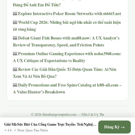
Đáng Để Anh Em Đổ Tiền?
Explore Interactive Poker Room Networks with s666t5.net
🎰
World Cup 2026: Những bất ngờ lớn nhất có thể xuất hiện
🎰
từ vòng bảng
Defeat Giant Fish Bosses with mu88.now: A UX Analyst’s
🎰
Review of Transparency, Speed, and Friction Points
Premium Online Gaming Experience with nohu3968.com:
🎰
A UX Critique of Expectations vs Reality
Review Các Giải Đấu Quốc Tế Được Quan Tâm: Ai Nên
🎰
Xem Và Ai Nên Bỏ Qua?
Daily Promotions and Free Spins Catalog at lc88-ali.com –
🎰
A Value Hunter’s Breakdown
© 2026 thienhungcomputer.com — Nhà Cái Uy Tín
Contact
·
Chính Sách Giao Dịch
·
Chính Sách Hoàn Trả
·
Chính Sách Bảo Mật
·
Điều
Giải Mã Sức Hút Của Cổng Game Trực Tuyến: Trải Nghiệm Đỉnh Cao Tại luckywin.solutions
Đăng Ký →
Khoản Dịch Vụ
·
Tra Cứu Vé
·
Tất Cả Game
·
Sitemap
⭐ 4.8 · ✓ Được Quan Tâm Nhiều