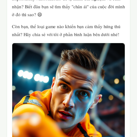
nhận? Biết đâu bạn sẽ tìm thấy "chân ái" của cuộc đời mình
ở đó thì sao? 😄
Còn bạn, thể loại game nào khiến bạn cảm thấy hứng thú
nhất? Hãy chia sẻ với tôi ở phần bình luận bên dưới nhé!