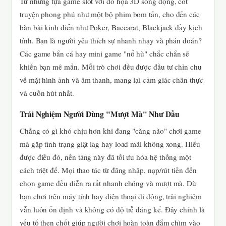
Từ những tựa game slot với đồ họa 3D sống động, cốt
truyện phong phú như một bộ phim bom tấn, cho đến các
bàn bài kinh điển như Poker, Baccarat, Blackjack đầy kịch
tính. Bạn là người yêu thích sự nhanh nhạy và phán đoán?
Các game bắn cá hay mini game "nổ hũ" chắc chắn sẽ
khiến bạn mê mẩn. Mỗi trò chơi đều được đầu tư chỉn chu
về mặt hình ảnh và âm thanh, mang lại cảm giác chân thực
và cuốn hút nhất.
Trải Nghiệm Người Dùng "Mượt Mà" Như Dầu
Chẳng có gì khó chịu hơn khi đang "căng não" chơi game
mà gặp tình trạng giật lag hay load mãi không xong. Hiểu
được điều đó, nền tảng này đã tối ưu hóa hệ thống một
cách triệt để. Mọi thao tác từ đăng nhập, nạp/rút tiền đến
chọn game đều diễn ra rất nhanh chóng và mượt mà. Dù
bạn chơi trên máy tính hay điện thoại di động, trải nghiệm
vẫn luôn ổn định và không có độ trễ đáng kể. Đây chính là
yếu tố then chốt giúp người chơi hoàn toàn đắm chìm vào