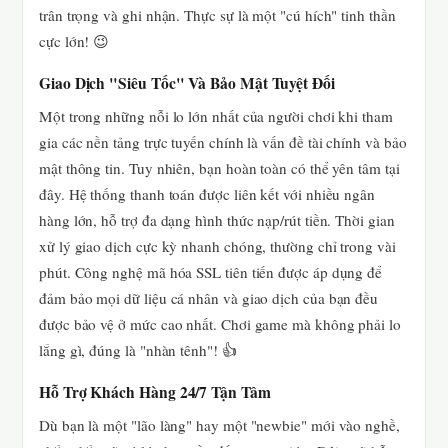
trân trọng và ghi nhận. Thực sự là một "cú hích" tinh thần
cực lớn! 😉
Giao Dịch "Siêu Tốc" Và Bảo Mật Tuyệt Đối
Một trong những nỗi lo lớn nhất của người chơi khi tham
gia các nền tảng trực tuyến chính là vấn đề tài chính và bảo
mật thông tin. Tuy nhiên, bạn hoàn toàn có thể yên tâm tại
đây. Hệ thống thanh toán được liên kết với nhiều ngân
hàng lớn, hỗ trợ đa dạng hình thức nạp/rút tiền. Thời gian
xử lý giao dịch cực kỳ nhanh chóng, thường chỉ trong vài
phút. Công nghệ mã hóa SSL tiên tiến được áp dụng để
đảm bảo mọi dữ liệu cá nhân và giao dịch của bạn đều
được bảo vệ ở mức cao nhất. Chơi game mà không phải lo
lắng gì, đúng là "nhàn tênh"! 👍
Hỗ Trợ Khách Hàng 24/7 Tận Tâm
Dù bạn là một "lão làng" hay một "newbie" mới vào nghề,