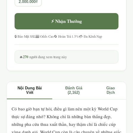
2.000.000₫
⚡ Nhận Thưởng
🔒 Bảo Mật SSL
🎰 Odds Cao
🔄 Hoàn Trả 1.5%
💳 Đa Kênh Nạp
270
🔥
người đang xem trang này
Nội Dung Bài
Đánh Giá
Giao
Viết
(2,162)
Dịch
Có bao giờ bạn tự hỏi, điều gì làm nên một kỳ World Cup
thực sự đáng nhớ? Không chỉ là những bàn thắng đẹp,
những pha cứu thua xuất thần, hay thậm chí là chiếc cúp
vàng danh giá. World Cup còn là câu chuyện về những giấc