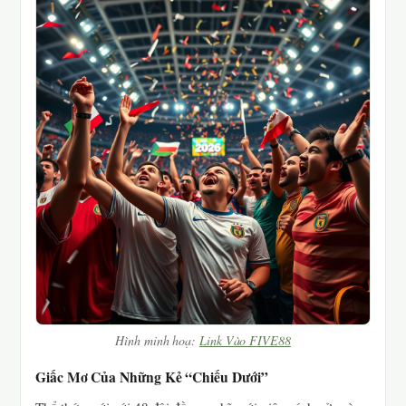
Hình minh hoạ:
Link Vào FIVE88
Giấc Mơ Của Những Kẻ “Chiếu Dưới”