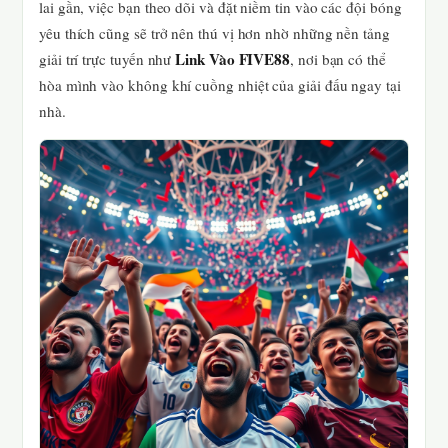
lai gần, việc bạn theo dõi và đặt niềm tin vào các đội bóng
yêu thích cũng sẽ trở nên thú vị hơn nhờ những nền tảng
Link Vào FIVE88
giải trí trực tuyến như
, nơi bạn có thể
hòa mình vào không khí cuồng nhiệt của giải đấu ngay tại
nhà.