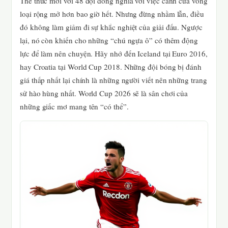
Thể thức mới với 48 đội đồng nghĩa với việc cánh cửa vòng
loại rộng mở hơn bao giờ hết. Nhưng đừng nhầm lẫn, điều
đó không làm giảm đi sự khắc nghiệt của giải đấu. Ngược
lại, nó còn khiến cho những “chú ngựa ô” có thêm động
lực để làm nên chuyện. Hãy nhớ đến Iceland tại Euro 2016,
hay Croatia tại World Cup 2018. Những đội bóng bị đánh
giá thấp nhất lại chính là những người viết nên những trang
sử hào hùng nhất. World Cup 2026 sẽ là sân chơi của
những giấc mơ mang tên “có thể”.