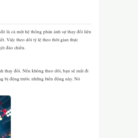
đó là cả một hệ thống phản ánh sự thay đổi liên
t. Việc theo dõi tỷ lệ theo thời gian thực
gột đảo chiều.
ình thay đổi. Nếu không theo dõi, bạn sẽ mất đi
ng bị động trước những biến động này. Nó