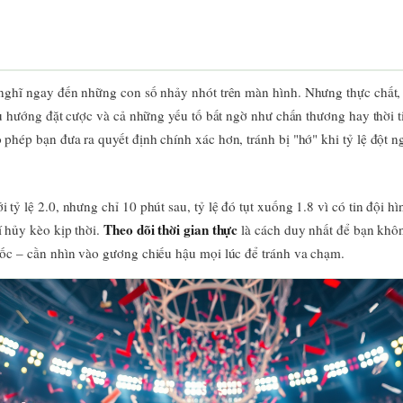
 nghĩ ngay đến những con số nhảy nhót trên màn hình. Nhưng thực chất, 
xu hướng đặt cược và cả những yếu tố bất ngờ như chấn thương hay thời tiế
phép bạn đưa ra quyết định chính xác hơn, tránh bị "hớ" khi tỷ lệ đột n
tỷ lệ 2.0, nhưng chỉ 10 phút sau, tỷ lệ đó tụt xuống 1.8 vì có tin đội h
Theo dõi thời gian thực
í hủy kèo kịp thời.
là cách duy nhất để bạn khô
tốc – cần nhìn vào gương chiếu hậu mọi lúc để tránh va chạm.