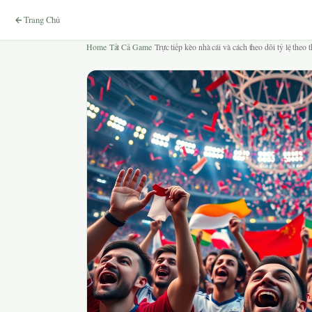
Trang Chủ
Home
›
Tất Cả Game
›
Trực tiếp kèo nhà cái và cách theo dõi tỷ lệ theo t