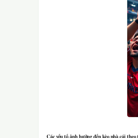
Các yếu tố ảnh hưởng đến kèo nhà cái theo 