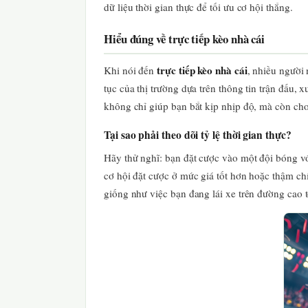
dữ liệu thời gian thực để tối ưu cơ hội thắng.
Hiểu đúng về trực tiếp kèo nhà cái
trực tiếp kèo nhà cái
Khi nói đến
, nhiều người
tục của thị trường dựa trên thông tin trận đấu, 
không chỉ giúp bạn bắt kịp nhịp độ, mà còn cho 
Tại sao phải theo dõi tỷ lệ thời gian thực?
Hãy thử nghĩ: bạn đặt cược vào một đội bóng với 
cơ hội đặt cược ở mức giá tốt hơn hoặc thậm ch
giống như việc bạn đang lái xe trên đường cao 