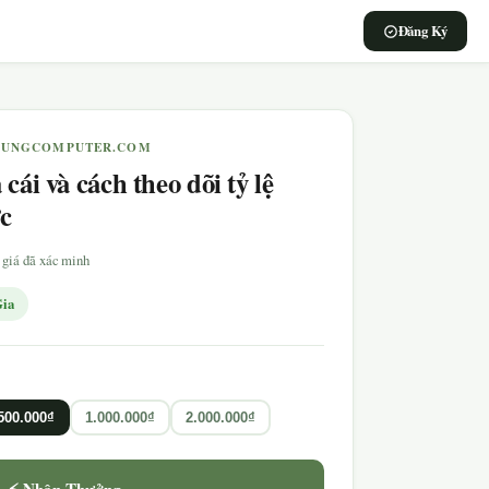
Đăng Ký
ENHUNGCOMPUTER.COM
cái và cách theo dõi tỷ lệ
ực
h giá đã xác minh
Gia
500.000₫
1.000.000₫
2.000.000₫