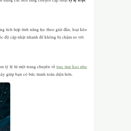
g tích hợp tính năng lọc theo giải đấu, loại kèo
tốc độ cập nhật nhanh để không bị chậm so với
m tỷ lệ từ một trang chuyên về
truc tiep keo nha
này giúp bạn có bức tranh toàn diện hơn.