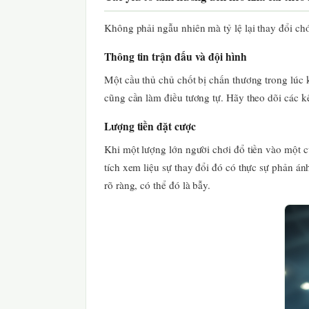
Không phải ngẫu nhiên mà tỷ lệ lại thay đổi ch
Thông tin trận đấu và đội hình
Một cầu thủ chủ chốt bị chấn thương trong lúc kh
cũng cần làm điều tương tự. Hãy theo dõi các kênh
Lượng tiền đặt cược
Khi một lượng lớn người chơi đổ tiền vào một c
tích xem liệu sự thay đổi đó có thực sự phản 
rõ ràng, có thể đó là bẫy.