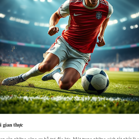
ời gian thực
ạn cần những công cụ hỗ trợ đắc lực. Một trong những cách tốt nhất là