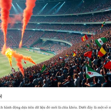
lệ
ách hành động dựa trên dữ liệu đó mới là chìa khóa. Dưới đây là một số 