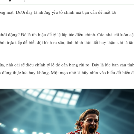
óng mặt. Dưới đây là những yếu tố chính mà bạn cần để mắt tới:
ởi động? Đó là tín hiệu để tỷ lệ lập tức điều chỉnh. Các nhà cái luôn cậ
 trực tiếp để biết đội hình ra sân, tình hình thời tiết hay thậm chí là tâ
ửa, nhà cái sẽ điều chỉnh tỷ lệ để cân bằng rủi ro. Đây là lúc bạn cần 
ánh đúng thực lực hay không. Một mẹo nhỏ là hãy nhìn vào biểu đồ biến