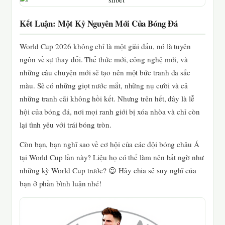
Kết Luận: Một Kỷ Nguyên Mới Của Bóng Đá
World Cup 2026 không chỉ là một giải đấu, nó là tuyên
ngôn về sự thay đổi. Thể thức mới, công nghệ mới, và
những câu chuyện mới sẽ tạo nên một bức tranh đa sắc
màu. Sẽ có những giọt nước mắt, những nụ cười và cả
những tranh cãi không hồi kết. Nhưng trên hết, đây là lễ
hội của bóng đá, nơi mọi ranh giới bị xóa nhòa và chỉ còn
lại tình yêu với trái bóng tròn.
Còn bạn, bạn nghĩ sao về cơ hội của các đội bóng châu Á
tại World Cup lần này? Liệu họ có thể làm nên bất ngờ như
những kỳ World Cup trước? 😉 Hãy chia sẻ suy nghĩ của
bạn ở phần bình luận nhé!