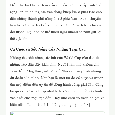
Điều đặc biệt là các trận đấu sẽ diễn ra trên khắp lãnh thổ
rộng lớn, từ những sân vận động khép kín ở phía Bắc cho
đến những thành phố nắng ấm ở phía Nam. Sự di chuyển
liên tục và khác biệt về khí hậu sẽ là thử thách lớn cho các
đội tuyển. Đội nào có thể thích nghi nhanh sẽ nắm giữ lợi
thế cực lớn.
Cá Cược và Sức Nóng Của Những Trận Cầu
Không thể phủ nhận, sức hút của World Cup còn đến từ
những kèo đấu đầy kịch tính. Người hâm mộ không chỉ
xem để thưởng thức, mà còn để "thử vận may" với những
dự đoán của mình. Nếu bạn là một tín đồ cá cược và muốn
tìm một điểm đến uy tín để đồng hành cùng giải đấu, đừng
bỏ qua shbet – nơi cập nhật tỷ lệ kèo nhanh nhất và chính
xác nhất cho mọi trận đấu. Hãy nhớ chơi có trách nhiệm và
biến niềm đam mê thành những trải nghiệm thú vị.