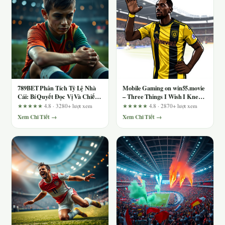
789BET Phân Tích Tỷ Lệ Nhà
Mobile Gaming on win55.movie
Cái: Bí Quyết Đọc Vị Và Chiến
– Three Things I Wish I Knew
Thắng
as a Beginner
★★★★★
4.8 · 3280+ lượt xem
★★★★★
4.8 · 2870+ lượt xem
Xem Chi Tiết →
Xem Chi Tiết →