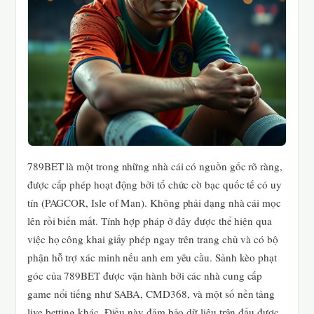
789BET là một trong những nhà cái có nguồn gốc rõ ràng,
được cấp phép hoạt động bởi tổ chức cờ bạc quốc tế có uy
tín (PAGCOR, Isle of Man). Không phải dạng nhà cái mọc
lên rồi biến mất. Tính hợp pháp ở đây được thể hiện qua
việc họ công khai giấy phép ngay trên trang chủ và có bộ
phận hỗ trợ xác minh nếu anh em yêu cầu. Sảnh kèo phạt
góc của 789BET được vận hành bởi các nhà cung cấp
game nổi tiếng như SABA, CMD368, và một số nền tảng
live betting khác. Điều này đảm bảo dữ liệu trận đấu được