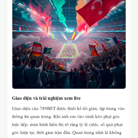
Giao diện và trải nghiệm xem live
Giao diện của 789BET được thiết kế tối giản, tập trung vào
thông tin quan trọng. Khi anh em vào sảnh kèo phạt góc
trực tiếp, màn hình hiển thị rõ ràng tỷ lệ cược, số quả phạt
góc hiện tại, thời gian trận đấu. Quan trọng nhất là không