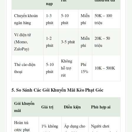
nạp
Chuyển khoản
1-3
5-10
Miễn
50K – 100
ngân hàng
phút
phút
phí
triệu
Ví điện tử
1-2
Miễn
20K – 50
(Momo,
3-5 phút
phút
phí
triệu
ZaloPay)
Không
Thẻ cào điện
5-10
Phí
hỗ trợ
10K – 500K
thoại
phút
15%
rút
5. So Sánh Các Gói Khuyến Mãi Kèo Phạt Góc
Gói khuyến
Giá trị
Điều kiện
Phù hợp ai
mãi
Hoàn trả
1% không
Áp dụng cho
Người chơi
cược phạt