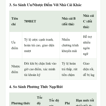
3. So Sánh Ưu/Nhược Điểm Với Nhà Cái Khác
Nhà cái
Tiêu
Nhà cái B
789BET
C (đối
chí
(đối thủ)
thủ)
Hỗ trợ
Tỷ lệ cược cạnh tranh,
Nhiều
Ưu
nhiều
hoàn trả cao, giao diện
chương trình
điểm
ngôn
mượt
khuyến mãi
ngữ
Đôi khi bị chặn link vào
Tỷ lệ hoàn
Giao
Nhược
giờ cao điểm, xác minh
trả thấp, rút
diện rối,
điểm
tài khoản kỹ
tiền chậm
dễ bị lag
4. So Sánh Phương Thức Nạp/Rút
Tốc
Tốc độ
Hạn mức tối
Phương thức
độ
Phí
rút
thiểu/tối đa