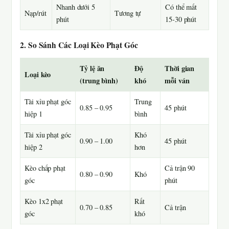
Nhanh dưới 5
Có thể mất
Nạp/rút
Tương tự
phút
15-30 phút
2. So Sánh Các Loại Kèo Phạt Góc
Tỷ lệ ăn
Độ
Thời gian
Loại kèo
(trung bình)
khó
mỗi ván
Tài xỉu phạt góc
Trung
0.85 – 0.95
45 phút
hiệp 1
bình
Tài xỉu phạt góc
Khó
0.90 – 1.00
45 phút
hiệp 2
hơn
Kèo chấp phạt
Cả trận 90
0.80 – 0.90
Khó
góc
phút
Kèo 1x2 phạt
Rất
0.70 – 0.85
Cả trận
góc
khó