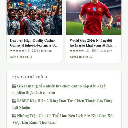
Discover High-Quality Casino
World Cup 2026: Những đội
Games at tuhoplode.com: A UX
tuyển giàu khát vọng vô địch
Expert’s Analysis on Who
nhất
★★★★★
4.8 · 2231+ lượt xem
★★★★★
4.8 · 3099+ lượt xem
Should Play and Who Should
Xem Chi Tiết →
Xem Chi Tiết →
Skip
BẠN CÓ THỂ THÍCH
GG88 mang đến nhiều lựa chọn casino hấp dẫn - Trải
🎰
nghiệm thực tế từ cao thủ
S8BET Kèo Hiệp 2 Đáng Đầu Tư: Chiến Thuật Gia Tăng
🎰
Lợi Nhuận
Những Trận Cầu Có Thể Làm Nên Lịch Sử: Khi Cảm Xúc
🎰
Vượt Lằn Ranh Thời Gian