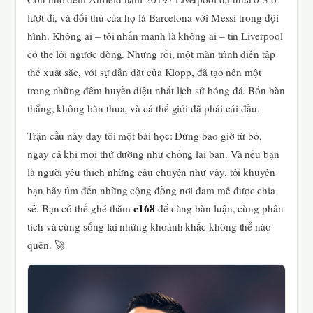
lượt đi, và đối thủ của họ là Barcelona với Messi trong đội
hình. Không ai – tôi nhấn mạnh là không ai – tin Liverpool
có thể lội ngược dòng. Nhưng rồi, một màn trình diễn tập
thể xuất sắc, với sự dẫn dắt của Klopp, đã tạo nên một
trong những đêm huyền diệu nhất lịch sử bóng đá. Bốn bàn
thắng, không bàn thua, và cả thế giới đã phải cúi đầu.
Trận cầu này dạy tôi một bài học: Đừng bao giờ từ bỏ,
ngay cả khi mọi thứ dường như chống lại bạn. Và nếu bạn
là người yêu thích những câu chuyện như vậy, tôi khuyên
bạn hãy tìm đến những cộng đồng nơi đam mê được chia
c168
sẻ. Bạn có thể ghé thăm
để cùng bàn luận, cùng phân
tích và cùng sống lại những khoảnh khắc không thể nào
quên. 🚀