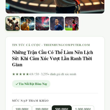
TIN TỨC CÁ CƯỢC · THIENHUNGCOMPUTER.COM
Những Trận Cầu Có Thể Làm Nên Lịch
Sử: Khi Cảm Xúc Vượt Lằn Ranh Thời
Gian
★★★★★
4.8 / 5.0 · 3,235+ đánh giá đã xác minh
Tin Nổi Bật Hôm Nay
MỨC NẠP THAM KHẢO
100.000₫
200.000₫
500.000₫
1.000.000₫