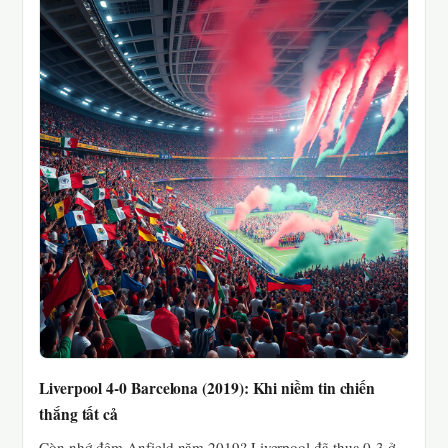
Liverpool 4-0 Barcelona (2019): Khi niềm tin chiến
thắng tất cả
Còn nhớ đêm Anfield năm 2019? Liverpool đã thua 0-3 ở