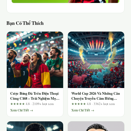
Bạn Có Thể Thích
Cược Bóng Đá Trên Điện Thoại
World Cup 2026 Và Những Câu
Cùng C168 – Trải Nghiệm Mọi
Chuyện Truyền Cảm Hứng
Lúc Mọi Nơi
Mạnh Mẽ Nhất
★★★★★
4.8 · 2109+ lượt xem
★★★★★
4.8 · 3362+ lượt xem
Xem Chi Tiết →
Xem Chi Tiết →