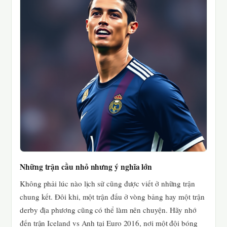
Những trận cầu nhỏ nhưng ý nghĩa lớn
Không phải lúc nào lịch sử cũng được viết ở những trận
chung kết. Đôi khi, một trận đấu ở vòng bảng hay một trận
derby địa phương cũng có thể làm nên chuyện. Hãy nhớ
đến trận Iceland vs Anh tại Euro 2016, nơi một đội bóng