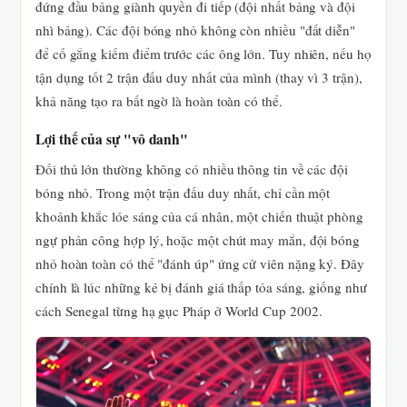
đứng đầu bảng giành quyền đi tiếp (đội nhất bảng và đội
nhì bảng). Các đội bóng nhỏ không còn nhiều "đất diễn"
để cố gắng kiếm điểm trước các ông lớn. Tuy nhiên, nếu họ
tận dụng tốt 2 trận đấu duy nhất của mình (thay vì 3 trận),
khả năng tạo ra bất ngờ là hoàn toàn có thể.
Lợi thế của sự "vô danh"
Đối thủ lớn thường không có nhiều thông tin về các đội
bóng nhỏ. Trong một trận đấu duy nhất, chỉ cần một
khoảnh khắc lóe sáng của cá nhân, một chiến thuật phòng
ngự phản công hợp lý, hoặc một chút may mắn, đội bóng
nhỏ hoàn toàn có thể "đánh úp" ứng cử viên nặng ký. Đây
chính là lúc những kẻ bị đánh giá thấp tỏa sáng, giống như
cách Senegal từng hạ gục Pháp ở World Cup 2002.