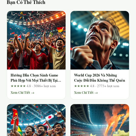
Bạn Có Thể Thích
Hướng Dẫn Chọn Sảnh Game
World Cup 2026 Và Những
Phù Hợp Với Mọi Thiết Bị Tại
Cuộc Đối Đầu Không Thể Quên
kp88.health
★★★★★
4.8 · 3086+ lượt xem
★★★★★
4.8 · 2773+ lượt xem
Xem Chi Tiết →
Xem Chi Tiết →