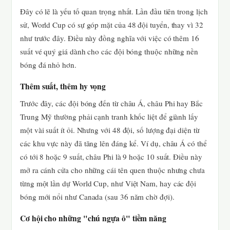
Đây có lẽ là yếu tố quan trọng nhất. Lần đầu tiên trong lịch
sử, World Cup có sự góp mặt của 48 đội tuyển, thay vì 32
như trước đây. Điều này đồng nghĩa với việc có thêm 16
suất vé quý giá dành cho các đội bóng thuộc những nền
bóng đá nhỏ hơn.
Thêm suất, thêm hy vọng
Trước đây, các đội bóng đến từ châu Á, châu Phi hay Bắc
Trung Mỹ thường phải cạnh tranh khốc liệt để giành lấy
một vài suất ít ỏi. Nhưng với 48 đội, số lượng đại diện từ
các khu vực này đã tăng lên đáng kể. Ví dụ, châu Á có thể
có tới 8 hoặc 9 suất, châu Phi là 9 hoặc 10 suất. Điều này
mở ra cánh cửa cho những cái tên quen thuộc nhưng chưa
từng một lần dự World Cup, như Việt Nam, hay các đội
bóng mới nổi như Canada (sau 36 năm chờ đợi).
Cơ hội cho những "chú ngựa ô" tiềm năng