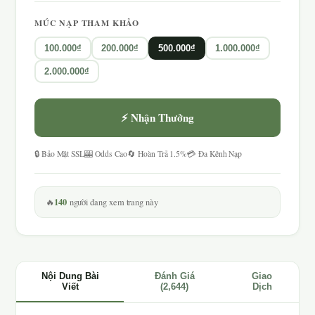
MỨC NẠP THAM KHẢO
100.000₫
200.000₫
500.000₫
1.000.000₫
2.000.000₫
⚡ Nhận Thưởng
🔒 Bảo Mật SSL
🎰 Odds Cao
🔄 Hoàn Trả 1.5%
💳 Đa Kênh Nạp
140
🔥
người đang xem trang này
Nội Dung Bài
Đánh Giá
Giao
Viết
(2,644)
Dịch