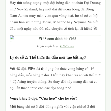
Hãy thử tưởng tượng, một đội bóng đến từ châu Đại Dương
như New Zealand, hay một đại diện của bóng đá Đông
Nam Á, nếu may mắn vượt qua vòng loại, họ sẽ có cơ hội
chạm trán với những Messi, Mbappe hay Neymar. Và biết
đâu, một ngày nào đó, câu chuyện cổ tích lại tái hiện? 🚀
Hình minh hoạ:
F168 com
Lý do số 2: Thể thức thi đấu mới tạo bất ngờ
Với 48 đội, FIFA đã áp dụng thể thức vòng bảng với 16
bảng đấu, mỗi bảng 3 đội. Điều này khác xa so với thể thức
4 đội/bảng truyền thống. Sự thay đổi này mang đến cả cơ
hội lẫn thách thức cho các đội bóng nhỏ.
Vòng bảng 3 đội: "Cửa hẹp" cho kẻ yếu?
Mỗi bảng chỉ có 3 đội, đồng nghĩa với việc chỉ có 2 đội