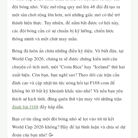
đội bóng nhỏ. Việc mở rộng quy mô lên 48 đội đã tạo ra
một sân chơi rộng lớn hơn, nơi những giấc mơ có thể trở
thành hiện thực. Tuy nhiên, để nắm bắt được cơ hội này,
các đội bóng cần có sự chuẩn bị kỹ lưỡng, chiến lược
thông minh và một chút may mắn.
Bóng đá luôn ẩn chứa những điều kỳ diệu. Và biết đâu, tại
World Cup 2026, chúng ta sẽ được chứng kiến một câu
chuyện cổ tích mới, một "Costa Rica" hay "Iceland" thứ hai
xuất hiện. Còn bạn, bạn nghĩ sao? Theo dõi các trận cầu
đỉnh cao và cập nhật tin tức nóng hổi tại F168 com để
không bỏ lỡ bất kỳ khoảnh khắc nào nhé! Và nếu bạn yêu
thích sự kịch tính, đừng quên thử vận may với những trận
đánh bài f168
đầy hấp dẫn.
Bạn có tin rằng một đội bóng nhỏ sẽ lọt vào tới tứ kết
World Cup 2026 không? Hãy để lại bình luận và chia sẻ dự
đoán của bạn nhé! 🥳