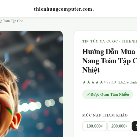
thienhungcomputer.com
.
g Toàn Tập Cho
TIN TỨC CÁ CƯỢC · THI
Hướng Dẫn Mua 
Nang Toàn Tập 
Nhiệt
★★★★★
4.8 / 5.0 · 2,627+ đán
Được Quan Tâm Nhiều
MỨC NẠP THAM KHẢO
100.000₫
200.000₫