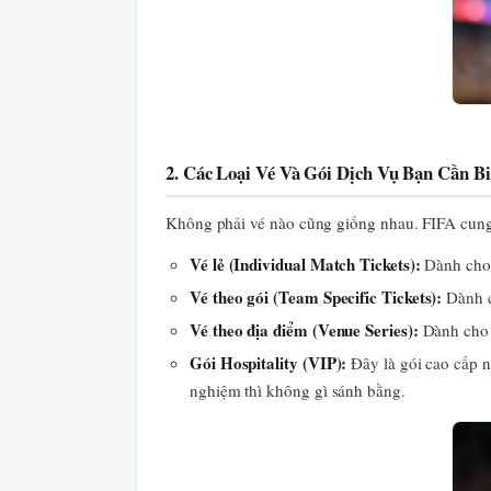
2. Các Loại Vé Và Gói Dịch Vụ Bạn Cần Bi
Không phải vé nào cũng giống nhau. FIFA cung 
Vé lẻ (Individual Match Tickets):
Dành cho 
Vé theo gói (Team Specific Tickets):
Dành c
Vé theo địa điểm (Venue Series):
Dành cho n
Gói Hospitality (VIP):
Đây là gói cao cấp n
nghiệm thì không gì sánh bằng.