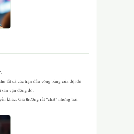
:
.
ho tất cả các trận đấu vòng bảng của đội đó.
i sân vận động đó.
ền khác. Giá thường rất "chát" nhưng trải