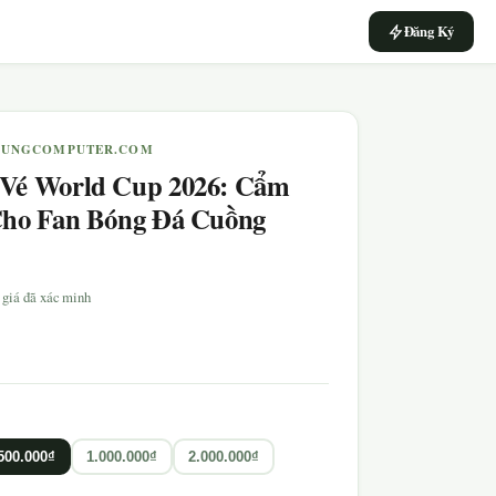
Đăng Ký
ENHUNGCOMPUTER.COM
Vé World Cup 2026: Cẩm
Cho Fan Bóng Đá Cuồng
h giá đã xác minh
500.000₫
1.000.000₫
2.000.000₫