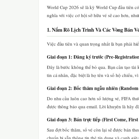
World Cup 2026 sẽ là kỳ World Cup đầu tiên c
nghĩa với việc cơ hội sở hữu vé sẽ cao hơn, như
1. Nắm Rõ Lịch Trình Và Các Vòng Bán V
Việc đầu tiên và quan trọng nhất là bạn phải hi
Giai đoạn 1: Đăng ký trước (Pre-Registratio
Đây là bước không thể bỏ qua. Bạn cần tạo tài
tin cá nhân, đặc biệt là họ tên và số hộ chiếu, v
Giai đoạn 2: Bốc thăm ngẫu nhiên (Random
Do nhu cầu luôn cao hơn số lượng vé, FIFA thư
được thông báo qua email. Lời khuyên là hãy 
Giai đoạn 3: Bán trực tiếp (First Come, First
Sau đợt bốc thăm, số vé còn lại sẽ được bán th
chuẩn bị sẵn thông tin thẻ tín dụng và canh gi