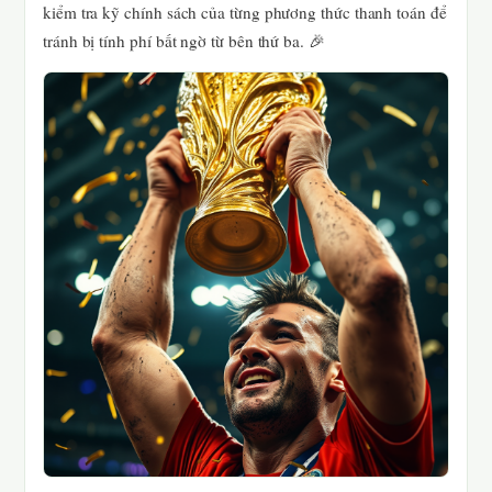
kiểm tra kỹ chính sách của từng phương thức thanh toán để
tránh bị tính phí bất ngờ từ bên thứ ba. 🎉