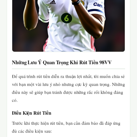
Những Lưu Ý Quan Trọng Khi Rút Tiền 98VV
Để quá trình rút tiền diễn ra thuận lợi nhất, tôi muốn chia sẻ
với bạn một vài lưu ý nhỏ nhưng cực kỳ quan trọng. Những
điều này sẽ giúp bạn tránh được những rắc rối không đáng
có.
Điều Kiện Rút Tiền
Trước khi thực hiện rút tiền, bạn cần đảm bảo đã đáp ứng
đủ các điều kiện sau: