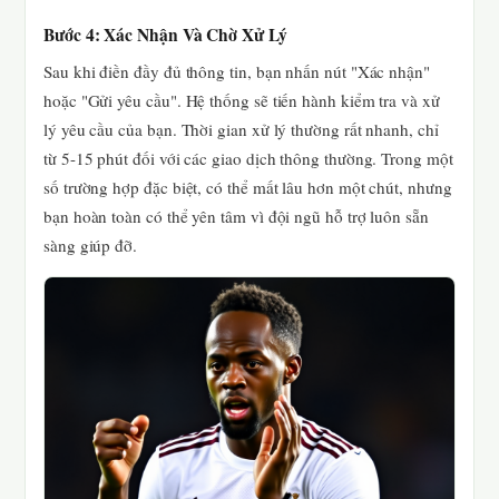
Bước 4: Xác Nhận Và Chờ Xử Lý
Sau khi điền đầy đủ thông tin, bạn nhấn nút "Xác nhận"
hoặc "Gửi yêu cầu". Hệ thống sẽ tiến hành kiểm tra và xử
lý yêu cầu của bạn. Thời gian xử lý thường rất nhanh, chỉ
từ 5-15 phút đối với các giao dịch thông thường. Trong một
số trường hợp đặc biệt, có thể mất lâu hơn một chút, nhưng
bạn hoàn toàn có thể yên tâm vì đội ngũ hỗ trợ luôn sẵn
sàng giúp đỡ.