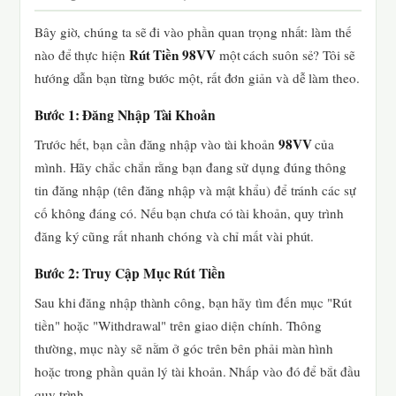
Bây giờ, chúng ta sẽ đi vào phần quan trọng nhất: làm thế
Rút Tiền 98VV
nào để thực hiện
một cách suôn sẻ? Tôi sẽ
hướng dẫn bạn từng bước một, rất đơn giản và dễ làm theo.
Bước 1: Đăng Nhập Tài Khoản
98VV
Trước hết, bạn cần đăng nhập vào tài khoản
của
mình. Hãy chắc chắn rằng bạn đang sử dụng đúng thông
tin đăng nhập (tên đăng nhập và mật khẩu) để tránh các sự
cố không đáng có. Nếu bạn chưa có tài khoản, quy trình
đăng ký cũng rất nhanh chóng và chỉ mất vài phút.
Bước 2: Truy Cập Mục Rút Tiền
Sau khi đăng nhập thành công, bạn hãy tìm đến mục "Rút
tiền" hoặc "Withdrawal" trên giao diện chính. Thông
thường, mục này sẽ nằm ở góc trên bên phải màn hình
hoặc trong phần quản lý tài khoản. Nhấp vào đó để bắt đầu
quy trình.