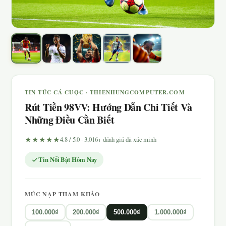
TIN TỨC CÁ CƯỢC · THIENHUNGCOMPUTER.COM
Rút Tiền 98VV: Hướng Dẫn Chi Tiết Và
Những Điều Cần Biết
★★★★★
4.8 / 5.0 · 3,016+ đánh giá đã xác minh
Tin Nổi Bật Hôm Nay
MỨC NẠP THAM KHẢO
100.000₫
200.000₫
500.000₫
1.000.000₫