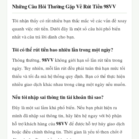
Những Câu Hỏi Thường Gặp Về Rút Tiền 98VV
Tôi nhận thấy có rất nhiều bạn thắc mắc về các vấn đề xoay
quanh việc rút tiền. Dưới đây là một số câu hỏi phổ biến
nhất và câu trả lời dành cho bạn.
Tôi có thể rút tiền bao nhiêu lần trong một ngày?
98VV
Thông thường,
không giới hạn số lần rút tiền trong
ngày. Tuy nhiên, mỗi lần rút đều phải tuân thủ hạn mức tối
thiểu và tối đa mà hệ thống quy định. Bạn có thể thực hiện
nhiều giao dịch khác nhau trong cùng một ngày nếu muốn.
Nếu tôi nhập sai thông tin tài khoản thì sao?
Đây là một sai lầm khá phổ biến. Nếu bạn phát hiện ra
mình đã nhập sai thông tin, hãy liên hệ ngay với bộ phận
98VV
hỗ trợ khách hàng của
để được hỗ trợ hủy giao dịch
hoặc điều chỉnh thông tin. Thời gian là yếu tố then chốt ở