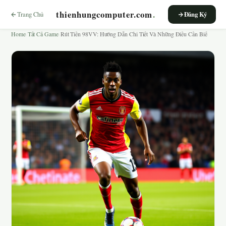
thienhungcomputer.com
.
Trang Chủ
Đăng Ký
Home
›
Tất Cả Game
›
Rút Tiền 98VV: Hướng Dẫn Chi Tiết Và Những Điều Cần Biế