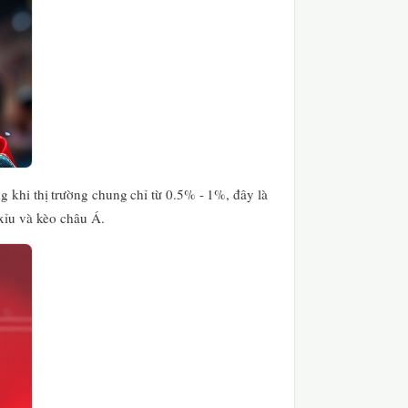
g khi thị trường chung chỉ từ 0.5% - 1%, đây là
 xỉu và kèo châu Á.