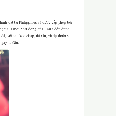
ính đặt tại Philippines và được cấp phép bởi
nghĩa là mọi hoạt động của LX88 đều được
đá, với các kèo chấp, tài xỉu, và dự đoán số
ngay từ đầu.