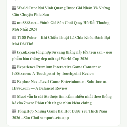
World Cup: Nơi Vinh Quang Được Ghi Nhận Và Những
🎰
Câu Chuyện Phía Sau
mu8868.net – Đánh Giá Sân Chơi Quay Hũ Đổi Thưởng
🎰
Mới Nhất 2024
TT88 Poker – Khi Chiến Thuật Là Chìa Khóa Đánh Bại
🎰
Mọi Đối Thủ
txy.uk.com tổng hợp Sự căng thẳng nảy lửa trên sân - siêu
🎰
phẩm bàn thắng đẹp mắt tại World Cup 2026
Experience Premium Interactive Game Content at
🎰
lv88tv.com: A Touchpoint-by-Touchpoint Review
Explore Next-Level Game Entertainment Solutions at
🎰
Hi88c.com — A Balanced Review
Messi vẫn là cái tên được tìm kiếm nhiều nhất theo thống
🎰
kê của 7mcn: Phân tích từ góc nhìn kiểm chứng
Tổng Hợp Những Game Bài Hot Được Yêu Thích Năm
🎰
2026 – Sân Chơi samparksetu.app