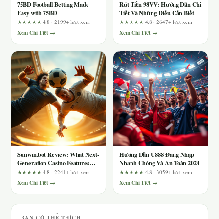
75BD Football Betting Made
Rút Tiền 98VV: Hướng Dẫn Chi
Easy with 75BD
Tiết Và Những Điều Cần Biết
★★★★★
4.8 · 2199+ lượt xem
★★★★★
4.8 · 2647+ lượt xem
Xem Chi Tiết →
Xem Chi Tiết →
Sunwin.bot Review: What Next-
Hướng Dẫn U888 Đăng Nhập
Generation Casino Features
Nhanh Chóng Và An Toàn 2024
Mean for Risk Management
★★★★★
4.8 · 2241+ lượt xem
★★★★★
4.8 · 3059+ lượt xem
and Transparency
Xem Chi Tiết →
Xem Chi Tiết →
BẠN CÓ THỂ THÍCH