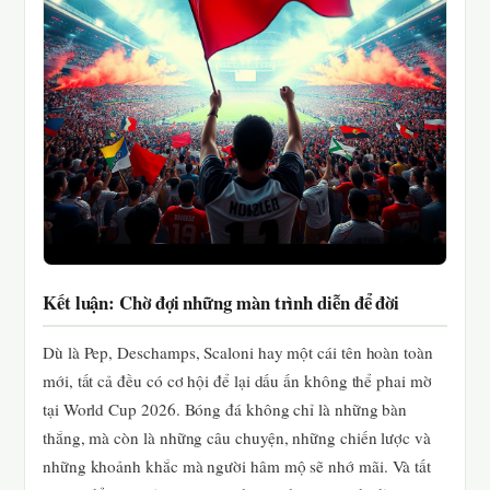
Kết luận: Chờ đợi những màn trình diễn để đời
Dù là Pep, Deschamps, Scaloni hay một cái tên hoàn toàn
mới, tất cả đều có cơ hội để lại dấu ấn không thể phai mờ
tại World Cup 2026. Bóng đá không chỉ là những bàn
thắng, mà còn là những câu chuyện, những chiến lược và
những khoảnh khắc mà người hâm mộ sẽ nhớ mãi. Và tất