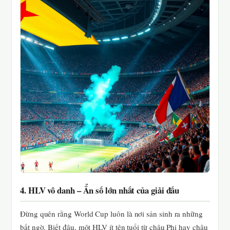
4. HLV vô danh – Ẩn số lớn nhất của giải đấu
Đừng quên rằng World Cup luôn là nơi sản sinh ra những
bất ngờ. Biết đâu, một HLV ít tên tuổi từ châu Phi hay châu