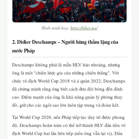
Hình minh hoạ:
https://nbet.mx/
2. Didier Deschamps – Người hùng thầm lặng của
nước Pháp
Deschamps không phải là mẫu HLV hào nhoáng, nhưng
ông là một "chiến lược gia của những chiến thắng". Với
chức vô địch World Cup 2018 và á quân 2022, Deschamps
đã chứng minh rằng ông biết cách đưa đội bóng đến đỉnh
cao. Điểm mạnh của ông là khả năng quản lý phòng thay
đồ, giữ cho các ngôi sao lớn luôn tập trung và đoàn kết.
Tại World Cup 2026, nếu Pháp tiếp tục duy trì được phong
độ, Deschamps hoàn toàn có thể trở thành HLV đầu tiên vô
địch World Cup hai lần liên tiếp (nếu ông vẫn tại vị). Dấu