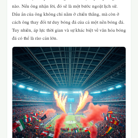
nào. Nếu ông nhận lời, đó sẽ là một bước ngoặt lịch sử.
Dấu ấn của ông không chỉ nằm ở chiến thắng, mà còn ở
cách ông thay đổi tư duy bóng đá của cả một nền bóng đá.
Tuy nhiên, áp lực thời gian và sự khác biệt về văn hóa bóng
đá có thể là rào cản lớn.