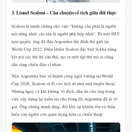
3. Lionel Scaloni – Câu chuyện cổ tích giữa đời thực
Scaloni là minh chứng cho việc "không cần phải là người
nổi tiếng nhất, chỉ cần là người phù hợp nhất". Từ một HLV
tạm quyền, ông đã đưa Argentina lên đỉnh thế giới tại
World Cup 2022. Điều khiến Scaloni đặc biệt là khả năng
kết nối các thế hệ cầu thủ, tạo ra một tập thể mà ai cũng
sẵn sàng chiến đấu vì nhau.
Nếu Argentina bảo vệ thành công ngôi vương tại World
Cup 2026, Scaloni sẽ đi vào lịch sử như một huyền thoại.
Nhưng ngay cả khi không vô địch, dấu ấn của ông trong
việc xây dựng lại niềm tin cho bóng đá Argentina đã là vô
giá. Ông chứng minh rằng, đôi khi, sự khiêm tốn và thấu
hiểu con người còn quan trọng hơn cả chiến thuật.