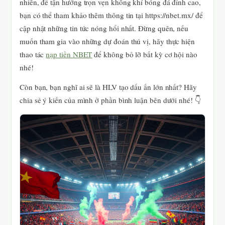
nhiên, để tận hưởng trọn vẹn không khí bóng đá đỉnh cao,
bạn có thể tham khảo thêm thông tin tại https://nbet.mx/ để
cập nhật những tin tức nóng hổi nhất. Đừng quên, nếu
muốn tham gia vào những dự đoán thú vị, hãy thực hiện
thao tác
nạp tiền NBET
để không bỏ lỡ bất kỳ cơ hội nào
nhé!
Còn bạn, bạn nghĩ ai sẽ là HLV tạo dấu ấn lớn nhất? Hãy
chia sẻ ý kiến của mình ở phần bình luận bên dưới nhé! 👇