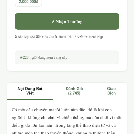
2.000.000₫
⚡ Nhận Thưởng
🔒 Bảo Mật SSL
🎰 Odds Cao
🔄 Hoàn Trả 1.5%
💳 Đa Kênh Nạp
220
🔥
người đang xem trang này
Nội Dung Bài
Đánh Giá
Giao
Viết
(2,745)
Dịch
Có một câu chuyện mà tôi luôn tâm đắc, đó là khi con
người ta không chỉ chơi vì chiến thắng, mà còn chơi vì một
điều gì đó lớn lao hơn. Trong làng thể thao điện tử và cả
những môn thể thao truyền thống, chúng ta thường thấy