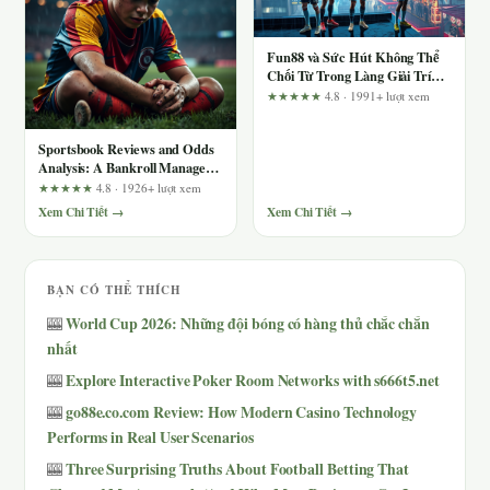
Fun88 và Sức Hút Không Thể
Chối Từ Trong Làng Giải Trí
Trực Tuyến
★★★★★
4.8 · 1991+ lượt xem
Sportsbook Reviews and Odds
Analysis: A Bankroll Manager's
Guide to Smarter Bets
★★★★★
4.8 · 1926+ lượt xem
Xem Chi Tiết →
Xem Chi Tiết →
BẠN CÓ THỂ THÍCH
World Cup 2026: Những đội bóng có hàng thủ chắc chắn
🎰
nhất
Explore Interactive Poker Room Networks with s666t5.net
🎰
go88e.co.com Review: How Modern Casino Technology
🎰
Performs in Real User Scenarios
Three Surprising Truths About Football Betting That
🎰