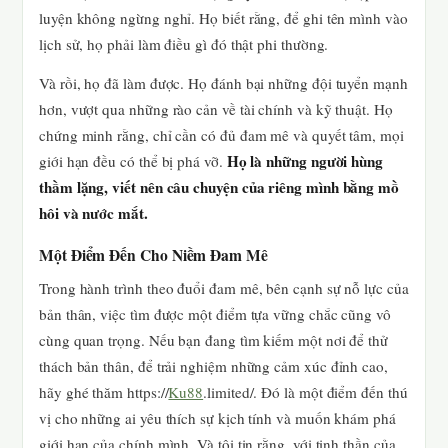
luyện không ngừng nghỉ. Họ biết rằng, để ghi tên mình vào
lịch sử, họ phải làm điều gì đó thật phi thường.
Và rồi, họ đã làm được. Họ đánh bại những đội tuyển mạnh
hơn, vượt qua những rào cản về tài chính và kỹ thuật. Họ
chứng minh rằng, chỉ cần có đủ đam mê và quyết tâm, mọi
Họ là những người hùng
giới hạn đều có thể bị phá vỡ.
thầm lặng, viết nên câu chuyện của riêng mình bằng mồ
hôi và nước mắt.
Một Điểm Đến Cho Niềm Đam Mê
Trong hành trình theo đuổi đam mê, bên cạnh sự nỗ lực của
bản thân, việc tìm được một điểm tựa vững chắc cũng vô
cùng quan trọng. Nếu bạn đang tìm kiếm một nơi để thử
thách bản thân, để trải nghiệm những cảm xúc đỉnh cao,
hãy ghé thăm https://
Ku88
.limited/. Đó là một điểm đến thú
vị cho những ai yêu thích sự kịch tính và muốn khám phá
giới hạn của chính mình. Và tôi tin rằng, với tinh thần của