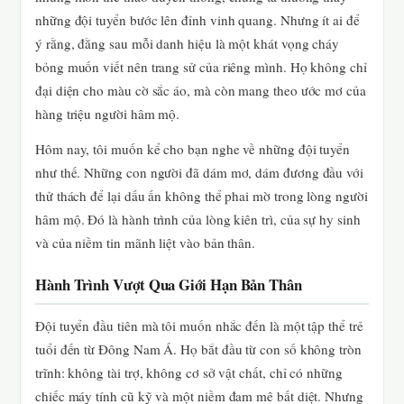
những đội tuyển bước lên đỉnh vinh quang. Nhưng ít ai để
ý rằng, đằng sau mỗi danh hiệu là một khát vọng cháy
bỏng muốn viết nên trang sử của riêng mình. Họ không chỉ
đại diện cho màu cờ sắc áo, mà còn mang theo ước mơ của
hàng triệu người hâm mộ.
Hôm nay, tôi muốn kể cho bạn nghe về những đội tuyển
như thế. Những con người đã dám mơ, dám đương đầu với
thử thách để lại dấu ấn không thể phai mờ trong lòng người
hâm mộ. Đó là hành trình của lòng kiên trì, của sự hy sinh
và của niềm tin mãnh liệt vào bản thân.
Hành Trình Vượt Qua Giới Hạn Bản Thân
Đội tuyển đầu tiên mà tôi muốn nhắc đến là một tập thể trẻ
tuổi đến từ Đông Nam Á. Họ bắt đầu từ con số không tròn
trĩnh: không tài trợ, không cơ sở vật chất, chỉ có những
chiếc máy tính cũ kỹ và một niềm đam mê bất diệt. Nhưng