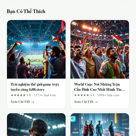
Bạn Có Thể Thích
Trải nghiệm thế giới game trực
World Cup: Nơi Những Trận
tuyến cùng lx88.store
Cầu Đỉnh Cao Nhất Hành Tinh
Hội Tụ
★★★★★
4.8 · 3373+ lượt xem
★★★★★
4.8 · 1898+ lượt xem
Xem Chi Tiết →
Xem Chi Tiết →