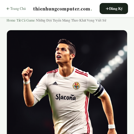
thienhungcomputer.com
.
Trang Chủ
Đăng Ký
Home
›
Tất Cả Game
›
Những Đội Tuyển Mang Theo Khát Vọng Viết Sử