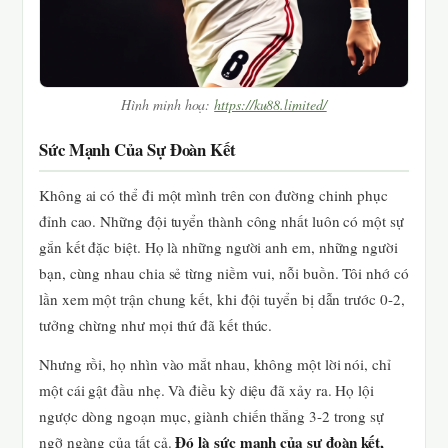
Hình minh hoạ:
https://ku88.limited/
Sức Mạnh Của Sự Đoàn Kết
Không ai có thể đi một mình trên con đường chinh phục
đỉnh cao. Những đội tuyển thành công nhất luôn có một sự
gắn kết đặc biệt. Họ là những người anh em, những người
bạn, cùng nhau chia sẻ từng niềm vui, nỗi buồn. Tôi nhớ có
lần xem một trận chung kết, khi đội tuyển bị dẫn trước 0-2,
tưởng chừng như mọi thứ đã kết thúc.
Nhưng rồi, họ nhìn vào mắt nhau, không một lời nói, chỉ
một cái gật đầu nhẹ. Và điều kỳ diệu đã xảy ra. Họ lội
ngược dòng ngoạn mục, giành chiến thắng 3-2 trong sự
Đó là sức mạnh của sự đoàn kết,
ngỡ ngàng của tất cả.