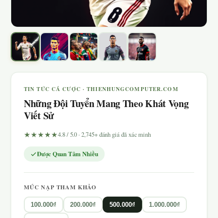
TIN TỨC CÁ CƯỢC · THIENHUNGCOMPUTER.COM
Những Đội Tuyển Mang Theo Khát Vọng
Viết Sử
★★★★★
4.8 / 5.0 · 2,745+ đánh giá đã xác minh
Được Quan Tâm Nhiều
MỨC NẠP THAM KHẢO
100.000₫
200.000₫
500.000₫
1.000.000₫