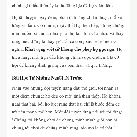
chính sự thiếu thốn ấy lại là động lực để họ vươn lên.
Họ tập luyện ngày đêm, phân tích từng chiến thuật, mổ xẻ
từng sai lầm. Có những ngày thất bại liên tiếp, tưởng chừng
như muốn bỏ cuộc, nhưng rồi họ lại nhìn vào nhau và thấy
rằng, nếu dừng lại bây giờ, tất cả công sức sẽ trở nên vô
Khát vọng viết sử không cho phép họ gục ngã.
nghĩa.
Họ
hiểu rằng, mỗi trận đấu không chỉ là cuộc chơi, mà là cơ
hội để khẳng định giá trị của bản thân và quê hương.
Bài Học Từ Những Người Đi Trước
Nhìn vào những đội tuyển hàng đầu thế giới, tôi nhận ra
một điểm chung: họ đều có một tinh thần thép. Họ không
ngại thất bại, bởi họ biết rằng thất bại chỉ là bước đệm để
trở nên mạnh mẽ hơn. Một đội tuyển từng nói với tôi rằng:
"Chúng tôi không chơi để chứng minh mình giỏi hơn ai,
chúng tôi chơi để chứng minh rằng ước mơ là có thật."