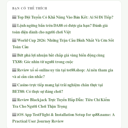
BẠN CÓ THỂ THÍCH
Top Đội Tuyển Có Khả Năng Vào Bán Kết: Ai Sẽ Đi Tiếp?
🎰
Lệnh ngừng bắn trên DA88 có được gia hạn? Đánh giá
🎰
toàn diện dành cho người chơi Việt
World Cup 2026: Những Trận Cầu Đỉnh Nhất Và Cơn Sốt
🎰
Toàn Cầu
Bứt phá lợi nhuận bất chấp giá vàng biến động cùng
🎰
TX88: Góc nhìn từ người trong cuộc
Review xổ số online uy tín tại tot88.shop: Ai nên tham gia
🎰
và ai cần cân nhắc?
Casino trực tiếp mang lại trải nghiệm chân thực tại
🎰
BET88: Có thực sự đáng chơi?
Review Blackjack Trực Tuyến Hấp Dẫn: Tiêu Chí Kiểm
🎰
Tra Cho Người Chơi Thận Trọng
iOS App TestFlight & Installation Setup for qs88.name: A
🎰
Practical User Journey Review