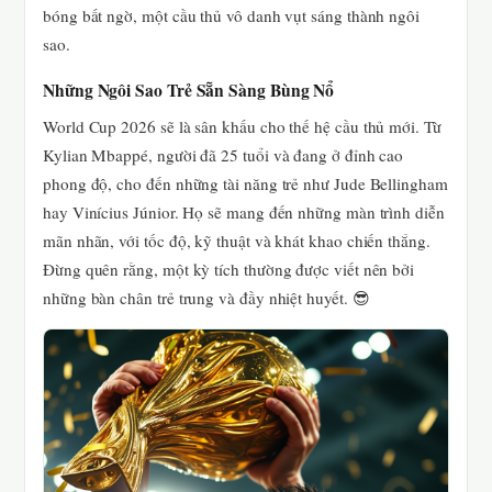
bóng bất ngờ, một cầu thủ vô danh vụt sáng thành ngôi
sao.
Những Ngôi Sao Trẻ Sẵn Sàng Bùng Nổ
World Cup 2026 sẽ là sân khấu cho thế hệ cầu thủ mới. Từ
Kylian Mbappé, người đã 25 tuổi và đang ở đỉnh cao
phong độ, cho đến những tài năng trẻ như Jude Bellingham
hay Vinícius Júnior. Họ sẽ mang đến những màn trình diễn
mãn nhãn, với tốc độ, kỹ thuật và khát khao chiến thắng.
Đừng quên rằng, một kỳ tích thường được viết nên bởi
những bàn chân trẻ trung và đầy nhiệt huyết. 😎