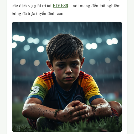
FIVE88
các dịch vụ giải trí tại
– nơi mang đến trải nghiệm
bóng đá trực tuyến đỉnh cao.