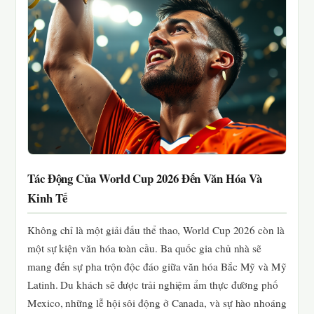
Tác Động Của World Cup 2026 Đến Văn Hóa Và
Kinh Tế
Không chỉ là một giải đấu thể thao, World Cup 2026 còn là
một sự kiện văn hóa toàn cầu. Ba quốc gia chủ nhà sẽ
mang đến sự pha trộn độc đáo giữa văn hóa Bắc Mỹ và Mỹ
Latinh. Du khách sẽ được trải nghiệm ẩm thực đường phố
Mexico, những lễ hội sôi động ở Canada, và sự hào nhoáng