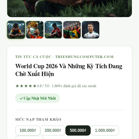
TIN TỨC CÁ CƯỢC · THIENHUNGCOMPUTER.COM
World Cup 2026 Và Những Kỳ Tích Đang
Chờ Xuất Hiện
★★★★★
4.8 / 5.0 · 1,869+ đánh giá đã xác minh
Cập Nhật Mới Nhất
MỨC NẠP THAM KHẢO
100.000₫
200.000₫
500.000₫
1.000.000₫