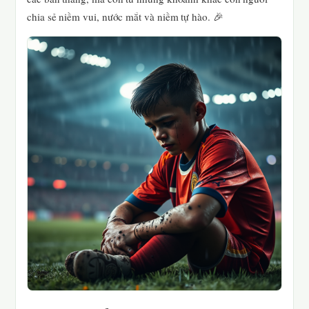
chia sẻ niềm vui, nước mắt và niềm tự hào. 🎉