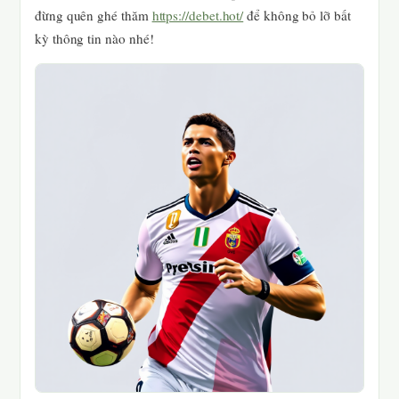
đừng quên ghé thăm
https://debet.hot/
để không bỏ lỡ bất
kỳ thông tin nào nhé!