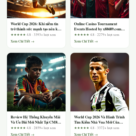
World Cup 2026: Khi niềm tin
Online Casino Tournament
trở thành sức mạnh tạo nên kỳ
Events Hosted by x88689.com:
tích
A Risk-Focused Review Based
★★★★★
4.8 · 3393+ lượt xem
★★★★★
4.8 · 2279+ lượt xem
on Transparency, Speed,
Xem Chi Tiết →
Xem Chi Tiết →
Usability, Security, and Support
Review Hệ Thống Khuyến Mãi
World Cup 2026 Và Hành Trình
Và Ưu Đãi Mới Nhất Tại CM88:
Tìm Kiếm Nhà Vua Mới Của
Ba Phát Hiện Quan Trọng
Bóng Đá
★★★★★
4.8 · 2859+ lượt xem
★★★★★
4.8 · 3372+ lượt xem
Trước Khi Bấm "Nhận
Xem Chi Tiết →
Xem Chi Tiết →