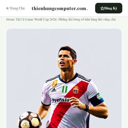
thienhungcomputer.com
.
Trang Chủ
Đăng Ký
Home
›
Tất Cả Game
›
World Cup 2026: Những đội bóng sở hữu hàng thủ vững chắ