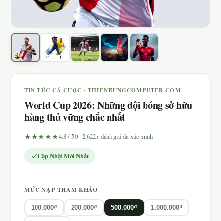
TIN TỨC CÁ CƯỢC · THIENHUNGCOMPUTER.COM
World Cup 2026: Những đội bóng sở hữu
hàng thủ vững chắc nhất
★★★★★
4.8 / 5.0 · 2,622+ đánh giá đã xác minh
Cập Nhật Mới Nhất
MỨC NẠP THAM KHẢO
100.000₫
200.000₫
500.000₫
1.000.000₫