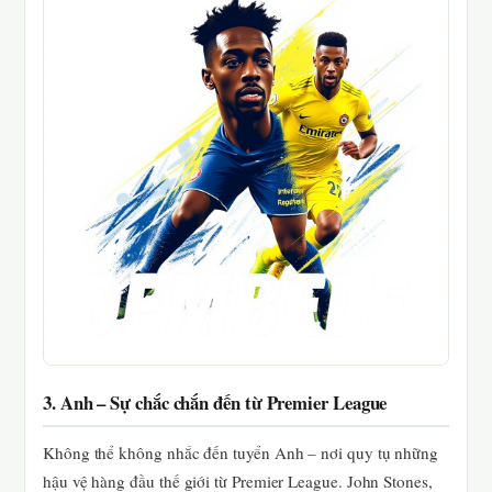
3. Anh – Sự chắc chắn đến từ Premier League
Không thể không nhắc đến tuyển Anh – nơi quy tụ những
hậu vệ hàng đầu thế giới từ Premier League. John Stones,