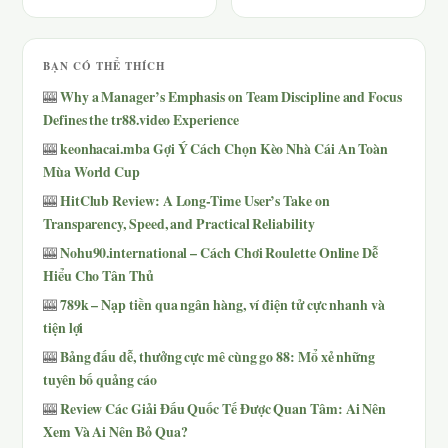
Thưởng"
BẠN CÓ THỂ THÍCH
Why a Manager’s Emphasis on Team Discipline and Focus
🎰
Defines the tr88.video Experience
keonhacai.mba Gợi Ý Cách Chọn Kèo Nhà Cái An Toàn
🎰
Mùa World Cup
HitClub Review: A Long-Time User’s Take on
🎰
Transparency, Speed, and Practical Reliability
Nohu90.international – Cách Chơi Roulette Online Dễ
🎰
Hiểu Cho Tân Thủ
789k – Nạp tiền qua ngân hàng, ví điện tử cực nhanh và
🎰
tiện lợi
Bảng đấu dễ, thưởng cực mê cùng go 88: Mổ xẻ những
🎰
tuyên bố quảng cáo
Review Các Giải Đấu Quốc Tế Được Quan Tâm: Ai Nên
🎰
Xem Và Ai Nên Bỏ Qua?