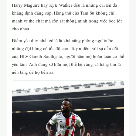
Harry Maguire hay Kyle Walker đều là những cái tên đã
khẳng định đẳng cấp. Hàng thủ của Tam Sư không chỉ
mạnh về thể chất mà còn rất thông minh trong việc bọc lót
cho nhau.
Điểm yếu duy nhất có lẽ là khả năng phòng ngự trước
những đội bóng có tốc độ cao. Tuy nhiên, với sự dẫn dắt
của HLV Gareth Southgate, người hâm mộ hoàn toàn có thể
yên tâm. Anh đang sở hữu một thế hệ vàng và hàng thủ là
nền tảng để họ tiến xa.