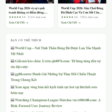
World Cup 2026 và sự cạnh
World Cup 2026: Sân Chơi Bóng
tranh không có điểm dừng:
Đá Đỉnh Cao Và Cơn Sốt Công
Cuộc chơi của những kẻ mạnh
Nghệ Mới
★★★★★
4.8 · 2114+ lượt xem
★★★★★
4.8 · 3362+ lượt xem
Xem Chi Tiết →
Xem Chi Tiết →
BẠN CÓ THỂ THÍCH
World Cup – Nơi Tinh Thần Bóng Đá Được Lan Tỏa Mạnh
🎰
Mẽ Nhất
Giải mã kèo châu Á trên qh8876.com: Từ lúng túng đến tự
🎰
tin đặt cược
gg88.center Đánh Giá Những Sự Thay Đổi Chiến Thuật
🎰
Trong Chung Kết
Xem ngay vòng bán kết kịch tính cực hot tại hitclub.vote
🎰
hôm nay
Watching Champions League Matches via tt88tt88.com: A
🎰
Risk‑Focused User Journey Review