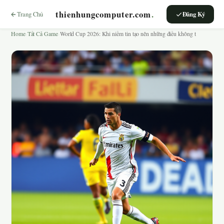
thienhungcomputer.com
.
Trang Chủ
Đăng Ký
Home
›
Tất Cả Game
›
World Cup 2026: Khi niềm tin tạo nên những điều không t