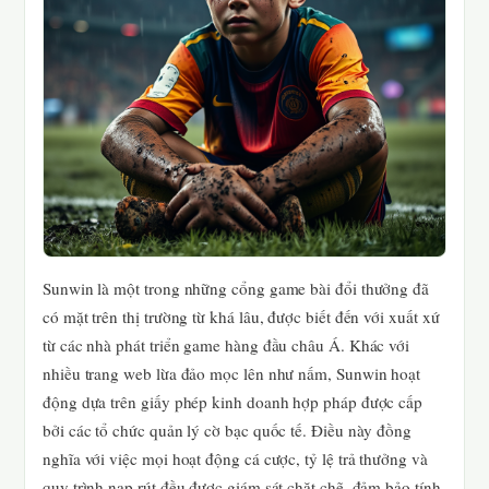
Sunwin là một trong những cổng game bài đổi thưởng đã
có mặt trên thị trường từ khá lâu, được biết đến với xuất xứ
từ các nhà phát triển game hàng đầu châu Á. Khác với
nhiều trang web lừa đảo mọc lên như nấm, Sunwin hoạt
động dựa trên giấy phép kinh doanh hợp pháp được cấp
bởi các tổ chức quản lý cờ bạc quốc tế. Điều này đồng
nghĩa với việc mọi hoạt động cá cược, tỷ lệ trả thưởng và
quy trình nạp rút đều được giám sát chặt chẽ, đảm bảo tính