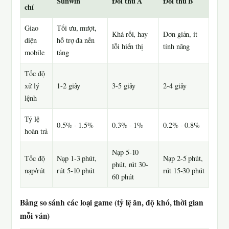
Sunwin
Đối thủ A
Đối thủ B
chí
Giao
Tối ưu, mượt,
Khá rối, hay
Đơn giản, ít
diện
hỗ trợ đa nền
lỗi hiển thị
tính năng
mobile
tảng
Tốc độ
xử lý
1-2 giây
3-5 giây
2-4 giây
lệnh
Tỷ lệ
0.5% - 1.5%
0.3% - 1%
0.2% - 0.8%
hoàn trả
Nạp 5-10
Tốc độ
Nạp 1-3 phút,
Nạp 2-5 phút,
phút, rút 30-
nạp/rút
rút 5-10 phút
rút 15-30 phút
60 phút
Bảng so sánh các loại game (tỷ lệ ăn, độ khó, thời gian
mỗi ván)