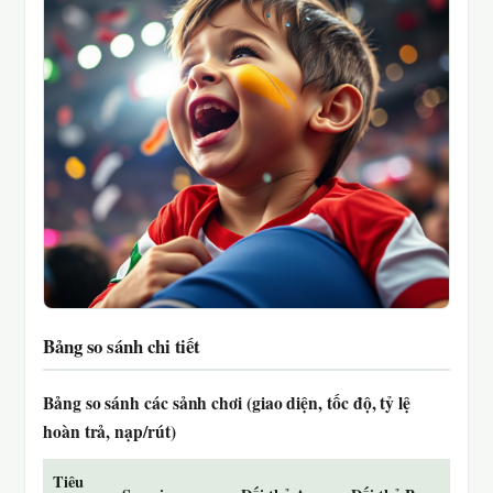
Bảng so sánh chi tiết
Bảng so sánh các sảnh chơi (giao diện, tốc độ, tỷ lệ
hoàn trả, nạp/rút)
Tiêu