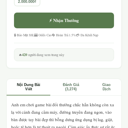
2.000.000₫
⚡ Nhận Thưởng
🔒 Bảo Mật SSL
🎰 Odds Cao
🔄 Hoàn Trả 1.5%
💳 Đa Kênh Nạp
420
🔥
người đang xem trang này
Nội Dung Bài
Đánh Giá
Giao
Viết
(3,274)
Dịch
Anh em chơi game bài đổi thưởng chắc hẳn không còn xa
lạ với cảnh đang cầm máy, đường truyền đang ngon, vào
bàn được tay bài đẹp thì bỗng dưng ứng dụng bị lag, giật,
hoặc tệ hơn là tự thoát ra ngoài. Cảm giác ấy thực sự rất ức