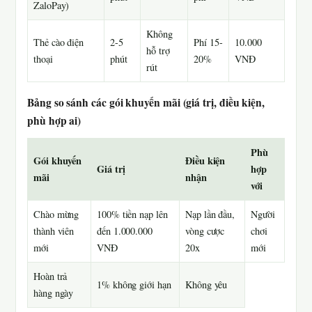
ZaloPay)
Không
Thẻ cào điện
2-5
Phí 15-
10.000
hỗ trợ
thoại
phút
20%
VNĐ
rút
Bảng so sánh các gói khuyến mãi (giá trị, điều kiện,
phù hợp ai)
Phù
Gói khuyến
Điều kiện
Giá trị
hợp
mãi
nhận
với
Chào mừng
100% tiền nạp lên
Nạp lần đầu,
Người
thành viên
đến 1.000.000
vòng cược
chơi
mới
VNĐ
20x
mới
Hoàn trả
1% không giới hạn
Không yêu
hàng ngày