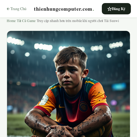
thienhungcomputer.com
.
Trang Chủ
Đăng Ký
Home
›
Tất Cả Game
›
Truy cập nhanh hơn trên mobile khi người chơi Tải Sunwi