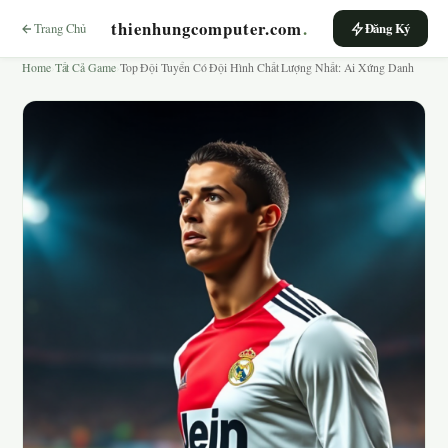
thienhungcomputer.com
.
Trang Chủ
Đăng Ký
Home
›
Tất Cả Game
›
Top Đội Tuyển Có Đội Hình Chất Lượng Nhất: Ai Xứng Danh