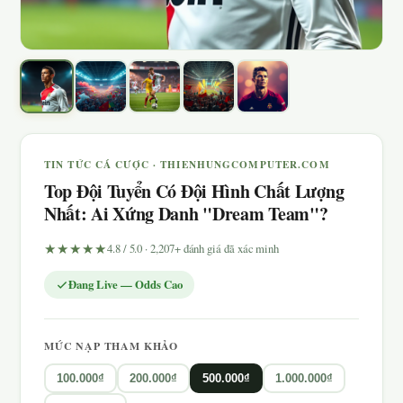
TIN TỨC CÁ CƯỢC · THIENHUNGCOMPUTER.COM
Top Đội Tuyển Có Đội Hình Chất Lượng
Nhất: Ai Xứng Danh "Dream Team"?
★★★★★
4.8 / 5.0 · 2,207+ đánh giá đã xác minh
Đang Live — Odds Cao
MỨC NẠP THAM KHẢO
100.000₫
200.000₫
500.000₫
1.000.000₫