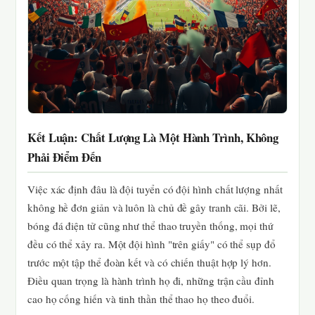
Kết Luận: Chất Lượng Là Một Hành Trình, Không
Phải Điểm Đến
Việc xác định đâu là đội tuyển có đội hình chất lượng nhất
không hề đơn giản và luôn là chủ đề gây tranh cãi. Bởi lẽ,
bóng đá điện tử cũng như thể thao truyền thống, mọi thứ
đều có thể xảy ra. Một đội hình "trên giấy" có thể sụp đổ
trước một tập thể đoàn kết và có chiến thuật hợp lý hơn.
Điều quan trọng là hành trình họ đi, những trận cầu đỉnh
cao họ cống hiến và tinh thần thể thao họ theo đuổi.