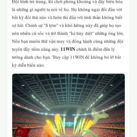
Đội hình trẻ trung, lối chơi phóng khoáng và đầy biến hóa
là những gì người ta nói về họ. Họ không ngại đối đầu với
bất kỳ đối thủ nào và luôn thi đấu với tinh thần không biết
sợ hãi. Chính sự "lì lợm" và khó lường này đã giúp họ tạo
nên nhiều cú sốc và trở thành "kẻ hủy diệt" những ông lớn.
Nếu bạn muốn thử vận may và đồng hành cùng những đội
11WIN
tuyển đầy tiềm năng này,
chính là điểm đến lý
tưởng dành cho bạn. Truy cập 11WIN để không bỏ lỡ bất
kỳ diễn biến nào.