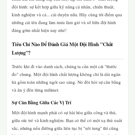
đội hình: sự kết hợp giữa kỹ năng cá nhân, chiến thuật,
kinh nghiệm và cả... cái duyên nữa. Hãy cùng tôi điểm qua
những cái tên đang làm mưa làm gió và sở hữu đội hình
đáng gờm nhất hiện nay nhé!
Tiêu Chí Nào Để Đánh Giá Một Đội Hình "Chất
Lượng"?
Trước khi đi vào danh sách, chúng ta cần một cái "thước
đo" chung. Một đội hình chất lượng không chỉ là dải ngân
hà gồm toàn những ngôi sao sáng. Nó đòi hỏi sự cân bằng
và ăn ý đến từng milimet.
Sự Cân Bằng Giữa Các Vị Trí
Một đội hình mạnh phải có sự hài hòa giữa công và thủ,
giữa sức trẻ và kinh nghiệm. Bạn có thể có một xạ thủ xuất
sắc, nhưng nếu đường giữa liên tục bị "xới tung" thì cũng