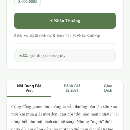
2.000.000₫
⚡ Nhận Thưởng
🔒 Bảo Mật SSL
🎰 Odds Cao
🔄 Hoàn Trả 1.5%
💳 Đa Kênh Nạp
222
🔥
người đang xem trang này
Nội Dung Bài
Đánh Giá
Giao
Viết
(2,207)
Dịch
Cộng đồng game thủ chúng ta vẫn thường bàn tán xôn xao
mỗi khi mùa giải mới đến, câu hỏi "đội nào mạnh nhất?" lại
nóng hổi như một tách cà phê sáng. Nhưng "mạnh" thôi
chưa đủ, cái đẳng cấp của một tập thể nằm ở "chất lượng"