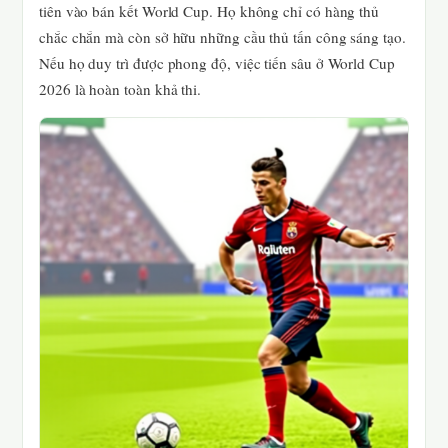
tiên vào bán kết World Cup. Họ không chỉ có hàng thủ
chắc chắn mà còn sở hữu những cầu thủ tấn công sáng tạo.
Nếu họ duy trì được phong độ, việc tiến sâu ở World Cup
2026 là hoàn toàn khả thi.