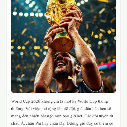
World Cup 2026 không chỉ là một kỳ World Cup thông
thường. Với việc mở rộng lên 48 đội, giải đấu hứa hẹn sẽ
mang đến nhiều bất ngờ hơn bao giờ hết. Các đội tuyển từ
châu Á, châu Phi hay châu Đại Dương giờ đây có thêm cơ