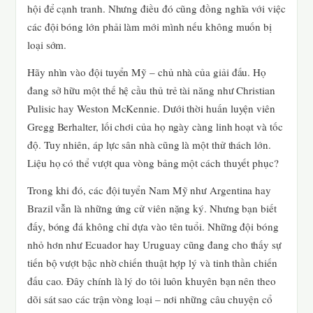
hội để cạnh tranh. Nhưng điều đó cũng đồng nghĩa với việc
các đội bóng lớn phải làm mới mình nếu không muốn bị
loại sớm.
Hãy nhìn vào đội tuyển Mỹ – chủ nhà của giải đấu. Họ
đang sở hữu một thế hệ cầu thủ trẻ tài năng như Christian
Pulisic hay Weston McKennie. Dưới thời huấn luyện viên
Gregg Berhalter, lối chơi của họ ngày càng linh hoạt và tốc
độ. Tuy nhiên, áp lực sân nhà cũng là một thử thách lớn.
Liệu họ có thể vượt qua vòng bảng một cách thuyết phục?
Trong khi đó, các đội tuyển Nam Mỹ như Argentina hay
Brazil vẫn là những ứng cử viên nặng ký. Nhưng bạn biết
đấy, bóng đá không chỉ dựa vào tên tuổi. Những đội bóng
nhỏ hơn như Ecuador hay Uruguay cũng đang cho thấy sự
tiến bộ vượt bậc nhờ chiến thuật hợp lý và tinh thần chiến
đấu cao. Đây chính là lý do tôi luôn khuyên bạn nên theo
dõi sát sao các trận vòng loại – nơi những câu chuyện cổ