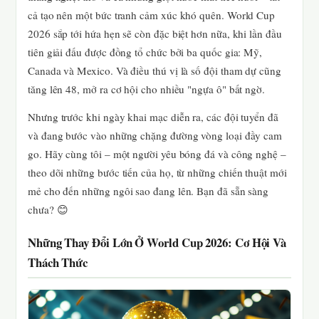
cả tạo nên một bức tranh cảm xúc khó quên. World Cup
2026 sắp tới hứa hẹn sẽ còn đặc biệt hơn nữa, khi lần đầu
tiên giải đấu được đồng tổ chức bởi ba quốc gia: Mỹ,
Canada và Mexico. Và điều thú vị là số đội tham dự cũng
tăng lên 48, mở ra cơ hội cho nhiều "ngựa ô" bất ngờ.
Nhưng trước khi ngày khai mạc diễn ra, các đội tuyển đã
và đang bước vào những chặng đường vòng loại đầy cam
go. Hãy cùng tôi – một người yêu bóng đá và công nghệ –
theo dõi những bước tiến của họ, từ những chiến thuật mới
mẻ cho đến những ngôi sao đang lên. Bạn đã sẵn sàng
chưa? 😊
Những Thay Đổi Lớn Ở World Cup 2026: Cơ Hội Và
Thách Thức