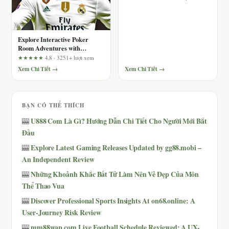
Explore Interactive Poker
Room Adventures with
f168.email: A User’s Long-Term
★★★★★
4.8 · 3251+ lượt xem
Perspective
Xem Chi Tiết →
Xem Chi Tiết →
BẠN CÓ THỂ THÍCH
U888 Com Là Gì? Hướng Dẫn Chi Tiết Cho Người Mới Bắt
🎰
Đầu
Explore Latest Gaming Releases Updated by gg88.mobi –
🎰
An Independent Review
Những Khoảnh Khắc Bất Tử Làm Nên Vẻ Đẹp Của Môn
🎰
Thể Thao Vua
Discover Professional Sports Insights At on68.online: A
🎰
User-Journey Risk Review
mm88wap.com Live Football Schedule Reviewed: A UX-
🎰