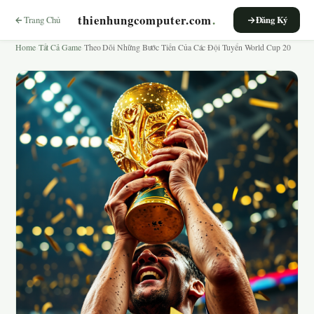
thienhungcomputer.com
.
Trang Chủ
Đăng Ký
Home
›
Tất Cả Game
›
Theo Dõi Những Bước Tiến Của Các Đội Tuyển World Cup 20