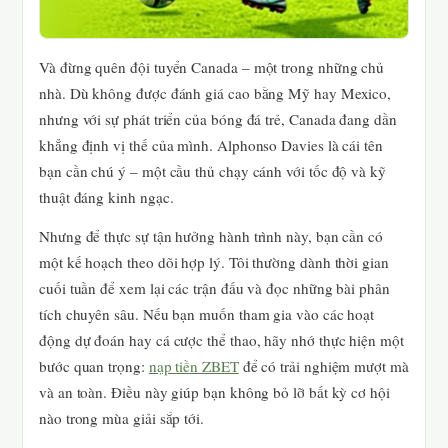
Và đừng quên đội tuyển Canada – một trong những chủ
nhà. Dù không được đánh giá cao bằng Mỹ hay Mexico,
nhưng với sự phát triển của bóng đá trẻ, Canada đang dần
khẳng định vị thế của mình. Alphonso Davies là cái tên
bạn cần chú ý – một cầu thủ chạy cánh với tốc độ và kỹ
thuật đáng kinh ngạc.
Nhưng để thực sự tận hưởng hành trình này, bạn cần có
một kế hoạch theo dõi hợp lý. Tôi thường dành thời gian
cuối tuần để xem lại các trận đấu và đọc những bài phân
tích chuyên sâu. Nếu bạn muốn tham gia vào các hoạt
động dự đoán hay cá cược thể thao, hãy nhớ thực hiện một
bước quan trọng:
nạp tiền ZBET
để có trải nghiệm mượt mà
và an toàn. Điều này giúp bạn không bỏ lỡ bất kỳ cơ hội
nào trong mùa giải sắp tới.