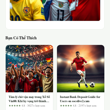
Bạn Có Thể Thích
Tâm lý chờ vận may trong Xổ Số
Instant Bank Deposit Guide for
Vin88: Khi hy vọng trở thành
Users on socolive2.cam
cạm bẫy
★★★★★
4.8 · 3027+ lượt xem
★★★★★
4.8 · 2197+ lượt xem