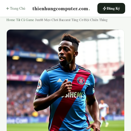
thienhungcomputer.com
.
Trang Chủ
Đăng Ký
Home
›
Tất Cả Game
›
Jun88 Mẹo Chơi Baccarat Tăng Cơ Hội Chiến Thắng