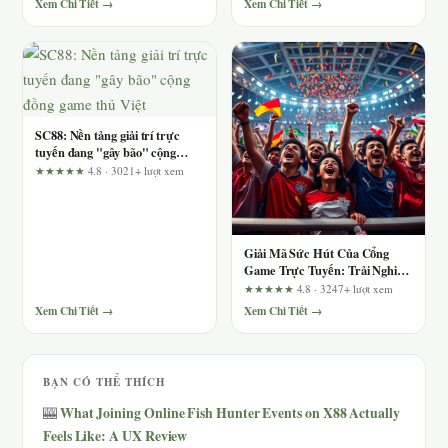
Xem Chi Tiết →
Xem Chi Tiết →
SC88: Nền tảng giải trí trực
tuyến đang "gây bão" cộng
đồng game thủ Việt
★★★★★
4.8 · 3021+ lượt xem
Giải Mã Sức Hút Của Cổng
Game Trực Tuyến: Trải Nghiệm
Đỉnh Cao Tại luckywin.solutions
★★★★★
4.8 · 3247+ lượt xem
Xem Chi Tiết →
Xem Chi Tiết →
BẠN CÓ THỂ THÍCH
What Joining Online Fish Hunter Events on X88 Actually
🎰
Feels Like: A UX Review