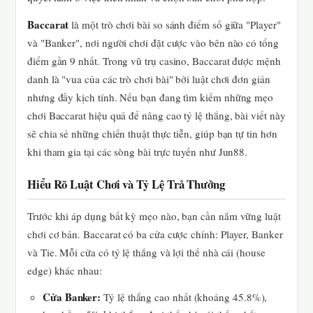
Baccarat
là một trò chơi bài so sánh điểm số giữa "Player"
và "Banker", nơi người chơi đặt cược vào bên nào có tổng
điểm gần 9 nhất. Trong vũ trụ casino, Baccarat được mệnh
danh là "vua của các trò chơi bài" bởi luật chơi đơn giản
nhưng đầy kịch tính. Nếu bạn đang tìm kiếm những mẹo
chơi Baccarat hiệu quả để nâng cao tỷ lệ thắng, bài viết này
sẽ chia sẻ những chiến thuật thực tiễn, giúp bạn tự tin hơn
khi tham gia tại các sòng bài trực tuyến như Jun88.
Hiểu Rõ Luật Chơi và Tỷ Lệ Trả Thưởng
Trước khi áp dụng bất kỳ mẹo nào, bạn cần nắm vững luật
chơi cơ bản. Baccarat có ba cửa cược chính: Player, Banker
và Tie. Mỗi cửa có tỷ lệ thắng và lợi thế nhà cái (house
edge) khác nhau:
Cửa Banker:
Tỷ lệ thắng cao nhất (khoảng 45.8%),