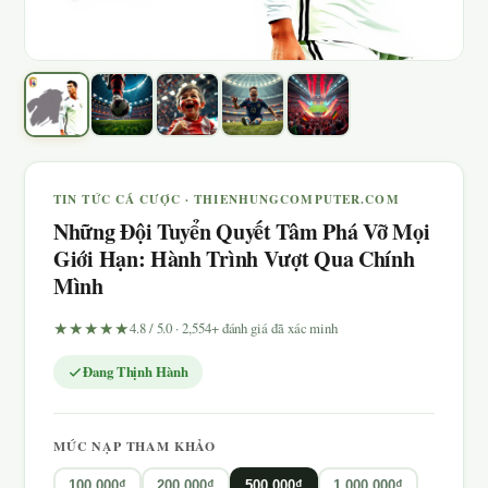
TIN TỨC CÁ CƯỢC · THIENHUNGCOMPUTER.COM
Những Đội Tuyển Quyết Tâm Phá Vỡ Mọi
Giới Hạn: Hành Trình Vượt Qua Chính
Mình
★★★★★
4.8 / 5.0 · 2,554+ đánh giá đã xác minh
Đang Thịnh Hành
MỨC NẠP THAM KHẢO
100.000₫
200.000₫
500.000₫
1.000.000₫