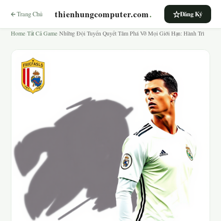
thienhungcomputer.com
.
Trang Chủ
Đăng Ký
Home
›
Tất Cả Game
›
Những Đội Tuyển Quyết Tâm Phá Vỡ Mọi Giới Hạn: Hành Trì