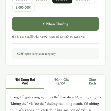
2.000.000₫
⚡ Nhận Thưởng
🔒 Bảo Mật SSL
🎰 Odds Cao
🔄 Hoàn Trả 1.5%
💳 Đa Kênh Nạp
385
🔥
người đang xem trang này
Nội Dung Bài
Đánh Giá
Giao
Viết
(2,554)
Dịch
Trong thế giới công nghệ và thể thao điện tử, ranh giới giữa
"không thể" và "có thể" thường rất mong manh. Có những
đội tuyển không chỉ chơi để thắng, mà còn để viết lại