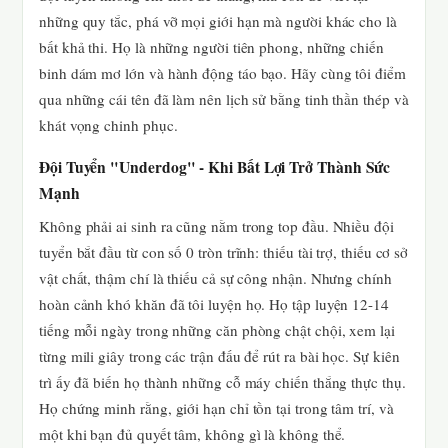
những quy tắc, phá vỡ mọi giới hạn mà người khác cho là
bất khả thi. Họ là những người tiên phong, những chiến
binh dám mơ lớn và hành động táo bạo. Hãy cùng tôi điểm
qua những cái tên đã làm nên lịch sử bằng tinh thần thép và
khát vọng chinh phục.
Đội Tuyển "Underdog" - Khi Bất Lợi Trở Thành Sức
Mạnh
Không phải ai sinh ra cũng nằm trong top đầu. Nhiều đội
tuyển bắt đầu từ con số 0 tròn trĩnh: thiếu tài trợ, thiếu cơ sở
vật chất, thậm chí là thiếu cả sự công nhận. Nhưng chính
hoàn cảnh khó khăn đã tôi luyện họ. Họ tập luyện 12-14
tiếng mỗi ngày trong những căn phòng chật chội, xem lại
từng mili giây trong các trận đấu để rút ra bài học. Sự kiên
trì ấy đã biến họ thành những cỗ máy chiến thắng thực thụ.
Họ chứng minh rằng, giới hạn chỉ tồn tại trong tâm trí, và
một khi bạn đủ quyết tâm, không gì là không thể.