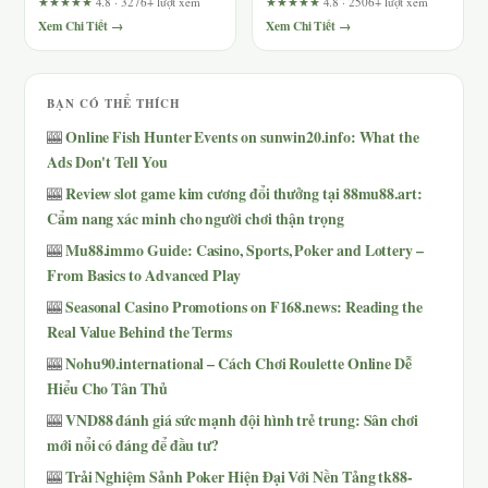
Phù Hợp Và Ai Nên Tránh?
Evaluation Based on Speed,
★★★★★
4.8 · 3276+ lượt xem
★★★★★
4.8 · 2506+ lượt xem
Convenience, Security, and
Xem Chi Tiết →
Xem Chi Tiết →
Support
BẠN CÓ THỂ THÍCH
Online Fish Hunter Events on sunwin20.info: What the
🎰
Ads Don't Tell You
Review slot game kim cương đổi thưởng tại 88mu88.art:
🎰
Cẩm nang xác minh cho người chơi thận trọng
Mu88.immo Guide: Casino, Sports, Poker and Lottery –
🎰
From Basics to Advanced Play
Seasonal Casino Promotions on F168.news: Reading the
🎰
Real Value Behind the Terms
Nohu90.international – Cách Chơi Roulette Online Dễ
🎰
Hiểu Cho Tân Thủ
VND88 đánh giá sức mạnh đội hình trẻ trung: Sân chơi
🎰
mới nổi có đáng để đầu tư?
Trải Nghiệm Sảnh Poker Hiện Đại Với Nền Tảng tk88-
🎰