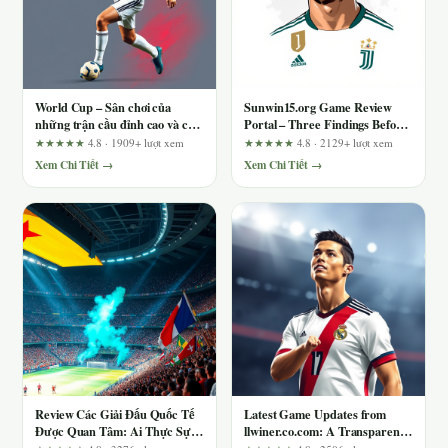
World Cup – Sân chơi của
Sunwin15.org Game Review
những trận cầu đỉnh cao và cảm
Portal – Three Findings Before
xúc vỡ òa
You Register for Sports, Poker
★★★★★
4.8 · 1909+ lượt xem
★★★★★
4.8 · 2129+ lượt xem
or Slots
Xem Chi Tiết →
Xem Chi Tiết →
Review Các Giải Đấu Quốc Tế
Latest Game Updates from
Được Quan Tâm: Ai Thực Sự
llwiner.co.com: A Transparent