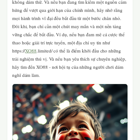
không dám thử. Và nếu bạn đang tìm kiếm một nguồn cảm
hứng để vượt qua giới hạn của chính mình, hãy nhớ rằng
mọi hành trình vĩ đại đều bắt đầu từ một bước chân nhỏ.
Đôi khi, bạn chỉ cần một chút may mắn và một nền tảng
vững chắc để bắt đầu. Ví dụ, nếu bạn đam mê cá cược thể
thao hoặc giải trí trực tuyến, một địa chỉ uy tín như
https://
XO88
.limited/ có thể là điểm khởi đầu cho những
trải nghiệm thú vị. Và nếu bạn yêu thích sự chuyên nghiệp,
hãy tìm đến XO88 - nơi hội tụ của những người chơi dám
nghĩ dám làm.