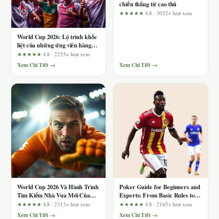
chiến thắng từ cao thủ
★★★★★
4.8 · 3032+ lượt xem
World Cup 2026: Lộ trình khốc
liệt của những ứng viên hàng
đầu
★★★★★
4.8 · 2255+ lượt xem
Xem Chi Tiết →
Xem Chi Tiết →
World Cup 2026 Và Hành Trình
Poker Guide for Beginners and
Tìm Kiếm Nhà Vua Mới Của
Experts: From Basic Rules to
Bóng Đá Thế Giới
Common Mistakes
★★★★★
4.8 · 2313+ lượt xem
★★★★★
4.8 · 2165+ lượt xem
(79kingnd.com)
Xem Chi Tiết →
Xem Chi Tiết →