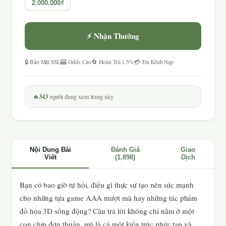
2.000.000₫
⚡ Nhận Thưởng
🔒 Bảo Mật SSL
🎰 Odds Cao
🔄 Hoàn Trả 1.5%
💳 Đa Kênh Nạp
343
🔥
người đang xem trang này
Nội Dung Bài
Đánh Giá
Giao
Viết
(1,898)
Dịch
Bạn có bao giờ tự hỏi, điều gì thực sự tạo nên sức mạnh
cho những tựa game AAA mượt mà hay những tác phẩm
đồ họa 3D sống động? Câu trả lời không chỉ nằm ở một
con chip đơn thuần, mà là cả một kiến trúc phức tạp và