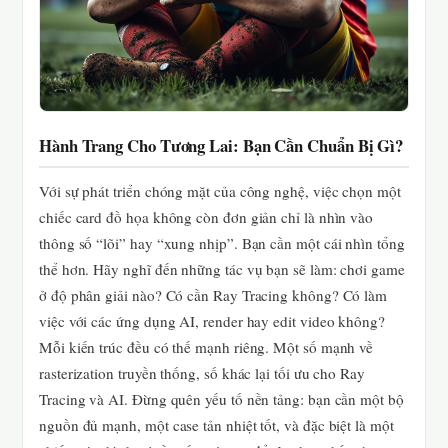
Hành Trang Cho Tương Lai: Bạn Cần Chuẩn Bị Gì?
Với sự phát triển chóng mặt của công nghệ, việc chọn một
chiếc card đồ họa không còn đơn giản chỉ là nhìn vào
thông số “lõi” hay “xung nhịp”. Bạn cần một cái nhìn tổng
thể hơn. Hãy nghĩ đến những tác vụ bạn sẽ làm: chơi game
ở độ phân giải nào? Có cần Ray Tracing không? Có làm
việc với các ứng dụng AI, render hay edit video không?
Mỗi kiến trúc đều có thế mạnh riêng. Một số mạnh về
rasterization truyền thống, số khác lại tối ưu cho Ray
Tracing và AI. Đừng quên yếu tố nền tảng: bạn cần một bộ
nguồn đủ mạnh, một case tản nhiệt tốt, và đặc biệt là một