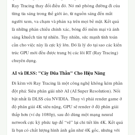
Ray Tracing thay đổi điều đó. Nó mô phỏng đường đi của
từng tia sáng trong thế giới ảo, từ nguồn sáng đến mắt
người xem, va chạm và phản xạ trên mọi bề mặt. Kết quả
là những phản chiếu chính xác, bóng đổ mềm mại và ánh
sáng khuếch tán tự nhiên. Tuy nhiên, sức mạnh tính toán
cần cho việc này là cực kỳ lớn. Đó là lý do tại sao các kiến
trúc GPU mới đều được trang bị các lõi RT (Ray Tracing)
chuyên dụng.
AI và DLSS: "Cây Đũa Thần" Cho Hiệu Năng
Đi kèm với Ray Tracing là một công nghệ không kém phần
đột phá: Siêu phân giải nhờ AI (AI Super Resolution). Nổi
bật nhất là DLSS của NVIDIA. Thay vì phải render game ở
độ phân giải 4K siêu nặng, GPU sẽ render ở độ phân giải
thấp hơn (ví dụ 1080p), sau đó dùng một mạng neural
network cực kỳ phức tạp để “vẽ” lại chi tiết lên 4K. Kết quả
là bạn có chất lượng hình ảnh gần như 4K gốc, nhưng với