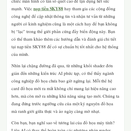
chiếc màn hình có tần số quét cao để tận dụng hết sức
nạp tiền SKY88
mạnh. Việc
hay tham gia các cộng đồng
công nghệ để cập nhật thông tin và nhận tư vấn từ những
người có kinh nghiệm cũng là một cách hay để bạn không
bị “lạc” trong thế giới phần cứng đầy biến động này. Bạn
có thể tham khảo thêm các hướng dẫn và đánh giá chi tiết
tại nạp tiền SKY88 để có sự chuẩn bị tốt nhất cho hệ thống
của mình.
Nhìn lại chặng đường đã qua, từ những khối shader đơn
giản đến những kiến trúc AI phức tạp, có thể thấy ngành
công nghiệp đồ họa chưa bao giờ ngừng lại. Mỗi thế hệ
card đồ họa mới ra mắt không chỉ mang lại hiệu năng cao
hơn, mà còn mở ra những khả năng sáng tạo mới. Chúng ta
đang đứng trước ngưỡng cửa của một kỷ nguyên đồ họa
mà ranh giới giữa thực và ảo ngày càng mờ nhạt.
Còn bạn, bạn nghĩ sao về tương lai của đồ họa máy tính?
Liệu AI có thay thế hoàn toàn các phương pháp render