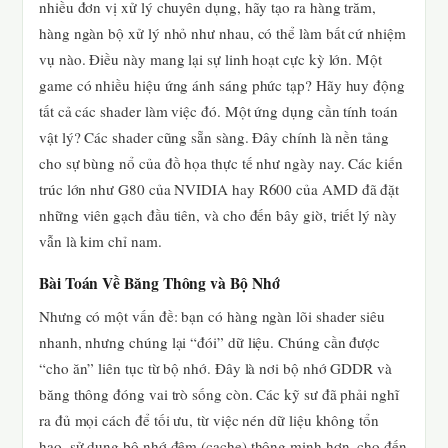
nhiều đơn vị xử lý chuyên dụng, hãy tạo ra hàng trăm,
hàng ngàn bộ xử lý nhỏ như nhau, có thể làm bất cứ nhiệm
vụ nào. Điều này mang lại sự linh hoạt cực kỳ lớn. Một
game có nhiều hiệu ứng ánh sáng phức tạp? Hãy huy động
tất cả các shader làm việc đó. Một ứng dụng cần tính toán
vật lý? Các shader cũng sẵn sàng. Đây chính là nền tảng
cho sự bùng nổ của đồ họa thực tế như ngày nay. Các kiến
trúc lớn như G80 của NVIDIA hay R600 của AMD đã đặt
những viên gạch đầu tiên, và cho đến bây giờ, triết lý này
vẫn là kim chỉ nam.
Bài Toán Về Băng Thông và Bộ Nhớ
Nhưng có một vấn đề: bạn có hàng ngàn lõi shader siêu
nhanh, nhưng chúng lại “đói” dữ liệu. Chúng cần được
“cho ăn” liên tục từ bộ nhớ. Đây là nơi bộ nhớ GDDR và
băng thông đóng vai trò sống còn. Các kỹ sư đã phải nghĩ
ra đủ mọi cách để tối ưu, từ việc nén dữ liệu không tổn
hao, sử dụng bộ nhớ đệm (cache) thông minh hơn, cho đến