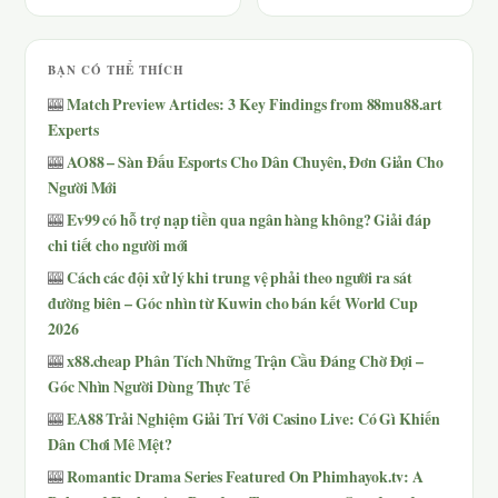
BẠN CÓ THỂ THÍCH
Match Preview Articles: 3 Key Findings from 88mu88.art
🎰
Experts
AO88 – Sàn Đấu Esports Cho Dân Chuyên, Đơn Giản Cho
🎰
Người Mới
Ev99 có hỗ trợ nạp tiền qua ngân hàng không? Giải đáp
🎰
chi tiết cho người mới
Cách các đội xử lý khi trung vệ phải theo người ra sát
🎰
đường biên – Góc nhìn từ Kuwin cho bán kết World Cup
2026
x88.cheap Phân Tích Những Trận Cầu Đáng Chờ Đợi –
🎰
Góc Nhìn Người Dùng Thực Tế
EA88 Trải Nghiệm Giải Trí Với Casino Live: Có Gì Khiến
🎰
Dân Chơi Mê Mệt?
Romantic Drama Series Featured On Phimhayok.tv: A
🎰