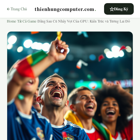
thienhungcomputer.com
.
Trang Chủ
Đăng Ký
Home
›
Tất Cả Game
›
Đằng Sau Cú Nhảy Vọt Của GPU: Kiến Trúc và Tương Lai Đồ