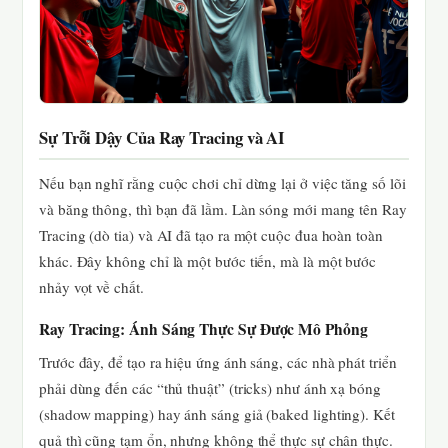
Sự Trỗi Dậy Của Ray Tracing và AI
Nếu bạn nghĩ rằng cuộc chơi chỉ dừng lại ở việc tăng số lõi
và băng thông, thì bạn đã lầm. Làn sóng mới mang tên Ray
Tracing (dò tia) và AI đã tạo ra một cuộc đua hoàn toàn
khác. Đây không chỉ là một bước tiến, mà là một bước
nhảy vọt về chất.
Ray Tracing: Ánh Sáng Thực Sự Được Mô Phỏng
Trước đây, để tạo ra hiệu ứng ánh sáng, các nhà phát triển
phải dùng đến các “thủ thuật” (tricks) như ánh xạ bóng
(shadow mapping) hay ánh sáng giả (baked lighting). Kết
quả thì cũng tạm ổn, nhưng không thể thực sự chân thực.