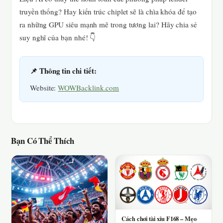
truyền thống? Hay kiến trúc chiplet sẽ là chìa khóa để tạo
ra những GPU siêu mạnh mẽ trong tương lai? Hãy chia sẻ
suy nghĩ của bạn nhé! 👇
📌 Thông tin chi tiết:
Website:
WOWBacklink.com
Bạn Có Thể Thích
Cách chơi tài xỉu F168 – Mẹo