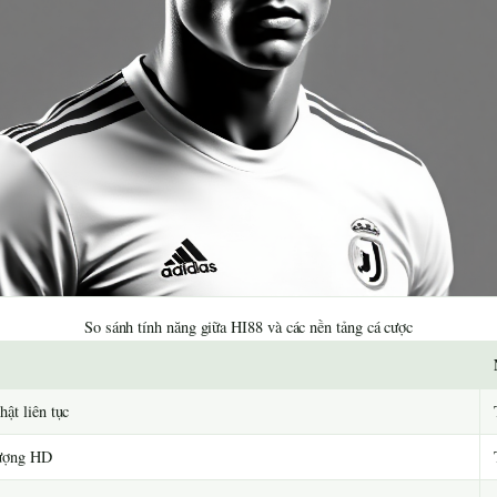
So sánh tính năng giữa HI88 và các nền tảng cá cược
hật liên tục
lượng HD