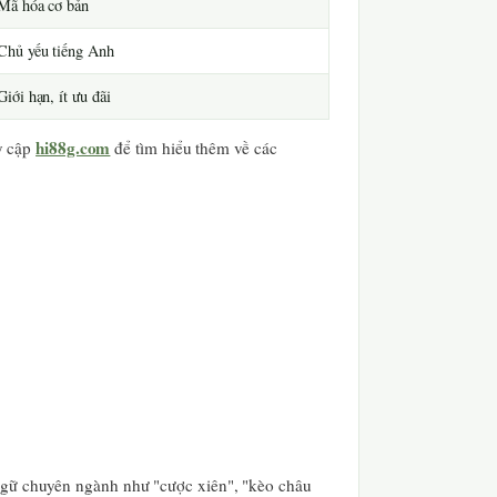
Mã hóa cơ bản
Chủ yếu tiếng Anh
Giới hạn, ít ưu đãi
hi88g.com
y cập
để tìm hiểu thêm về các
t ngữ chuyên ngành như "cược xiên", "kèo châu