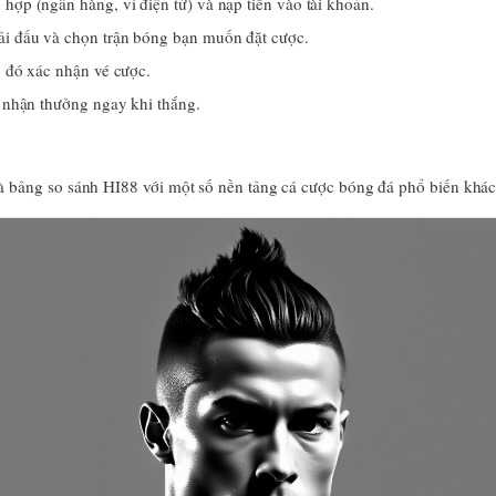
ợp (ngân hàng, ví điện tử) và nạp tiền vào tài khoản.
ải đấu và chọn trận bóng bạn muốn đặt cược.
u đó xác nhận vé cược.
 nhận thưởng ngay khi thắng.
là bảng so sánh HI88 với một số nền tảng cá cược bóng đá phổ biến khác