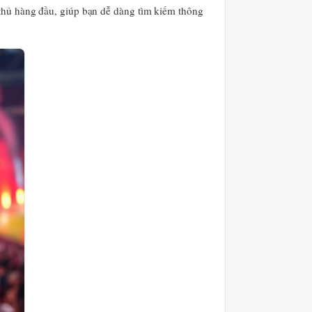
u thủ hàng đầu, giúp bạn dễ dàng tìm kiếm thông