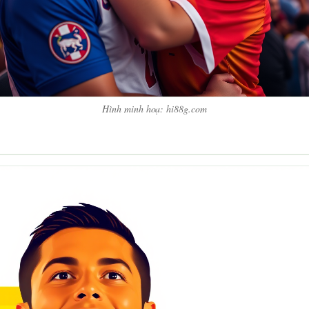
Hình minh hoạ: hi88g.com