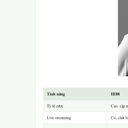
Tính năng
HI88
Tỷ lệ cược
Cao, cập n
Live streaming
Có, chất 