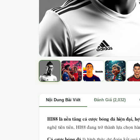
Nội Dung Bài Viết
Đánh Giá (2,032)
HI88 là nền tảng cá cược bóng đá hiện đại, hợ
nghệ tiên tiến, HI88 đang trở thành lựa chọn hà
Cá cược bóng đá
là hình thức dự đoán kết quả 