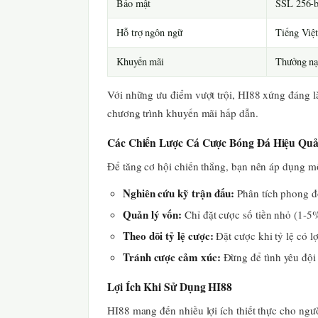
Bảo mật
SSL 256-b
Hỗ trợ ngôn ngữ
Tiếng Việ
Khuyến mãi
Thưởng nạ
Với những ưu điểm vượt trội, HI88 xứng đáng l
chương trình khuyến mãi hấp dẫn.
Các Chiến Lược Cá Cược Bóng Đá Hiệu Qu
Để tăng cơ hội chiến thắng, bạn nên áp dụng mộ
Nghiên cứu kỹ trận đấu:
Phân tích phong độ
Quản lý vốn:
Chỉ đặt cược số tiền nhỏ (1-5%
Theo dõi tỷ lệ cược:
Đặt cược khi tỷ lệ có lợ
Tránh cược cảm xúc:
Đừng để tình yêu đội
Lợi Ích Khi Sử Dụng HI88
HI88 mang đến nhiều lợi ích thiết thực cho ngườ