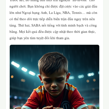
người chơi. Bạn không chỉ được đặt cược vào các giải đấu
lớn như Ngoại hạng Anh, La Liga, NBA, Tennis… mà còn
có thể theo dõi trực tiếp diễn biến trận đấu ngay trên nền
tảng. Thứ hai, SABA nổi tiếng với tính minh bạch và công
bằng. Mọi kết quả đều được cập nhật theo thời gian thực,
giúp bạn yên tâm tuyệt đối khi tham gia.