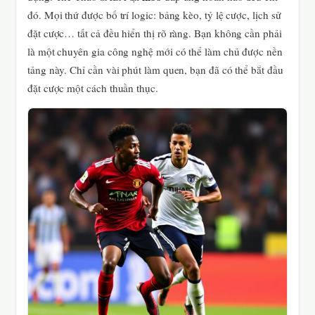
đó. Mọi thứ được bố trí logic: bảng kèo, tỷ lệ cược, lịch sử
đặt cược… tất cả đều hiển thị rõ ràng. Bạn không cần phải
là một chuyên gia công nghệ mới có thể làm chủ được nền
tảng này. Chỉ cần vài phút làm quen, bạn đã có thể bắt đầu
đặt cược một cách thuần thục.