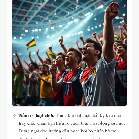
Nắm rõ luật chơi:
Trước khi đặt cược bất kỳ kèo nào,
hãy chắc chắn bạn hiểu rõ cách thức hoạt động của nó.
Đừng ngại đọc hướng dẫn hoặc hỏi bộ phận hỗ trợ.