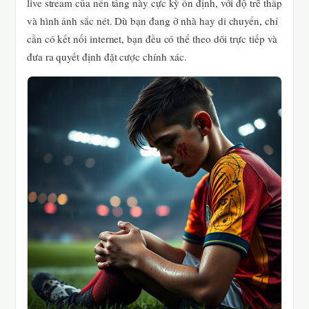
live stream của nền tảng này cực kỳ ổn định, với độ trễ thấp
và hình ảnh sắc nét. Dù bạn đang ở nhà hay di chuyển, chỉ
cần có kết nối internet, bạn đều có thể theo dõi trực tiếp và
đưa ra quyết định đặt cược chính xác.