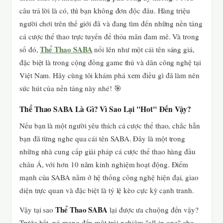
câu trả lời là có, thì bạn không đơn độc đâu. Hàng triệu
người chơi trên thế giới đã và đang tìm đến những nền tảng
cá cược thể thao trực tuyến để thỏa mãn đam mê. Và trong
Thể Thao SABA
số đó,
nổi lên như một cái tên sáng giá,
đặc biệt là trong cộng đồng game thủ và dân công nghệ tại
Việt Nam. Hãy cùng tôi khám phá xem điều gì đã làm nên
sức hút của nền tảng này nhé! 🎯
Thể Thao SABA Là Gì? Vì Sao Lại "Hot" Đến Vậy?
Nếu bạn là một người yêu thích cá cược thể thao, chắc hẳn
bạn đã từng nghe qua cái tên SABA. Đây là một trong
những nhà cung cấp giải pháp cá cược thể thao hàng đầu
châu Á, với hơn 10 năm kinh nghiệm hoạt động. Điểm
mạnh của SABA nằm ở hệ thống công nghệ hiện đại, giao
diện trực quan và đặc biệt là tỷ lệ kèo cực kỳ cạnh tranh.
Thể Thao SABA
Vậy tại sao
lại được ưa chuộng đến vậy?
Trước hết, nó mang đến một trải nghiệm "all-in-one" cho