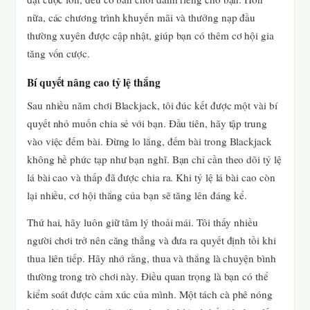
nữa, các chương trình khuyến mãi và thưởng nạp đầu
thường xuyên được cập nhật, giúp bạn có thêm cơ hội gia
tăng vốn cược.
Bí quyết nâng cao tỷ lệ thắng
Sau nhiều năm chơi Blackjack, tôi đúc kết được một vài bí
quyết nhỏ muốn chia sẻ với bạn. Đầu tiên, hãy tập trung
vào việc đếm bài. Đừng lo lắng, đếm bài trong Blackjack
không hề phức tạp như bạn nghĩ. Bạn chỉ cần theo dõi tỷ lệ
lá bài cao và thấp đã được chia ra. Khi tỷ lệ lá bài cao còn
lại nhiều, cơ hội thắng của bạn sẽ tăng lên đáng kể.
Thứ hai, hãy luôn giữ tâm lý thoải mái. Tôi thấy nhiều
người chơi trở nên căng thẳng và đưa ra quyết định tồi khi
thua liên tiếp. Hãy nhớ rằng, thua và thắng là chuyện bình
thường trong trò chơi này. Điều quan trọng là bạn có thể
kiểm soát được cảm xúc của mình. Một tách cà phê nóng