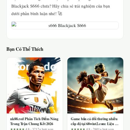
Blackjack S666 chưa? Hãy chia sẻ trải nghiệm của bạn
dưới phần bình luận nhé! 🚀
Bạn Có Thể Thích
nk88.red Phân Tích Điểm Nóng
Game bắn cá đổi thưởng nhiều
Trong Trận Chung Kết 2026
cấp độ tại 68wint2.com: Liệu có
đáng để bỏ thời gian?
★★★★★
4.8 · 3212+ lượt xem
★★★★★
4.8 · 2601+ lượt xem