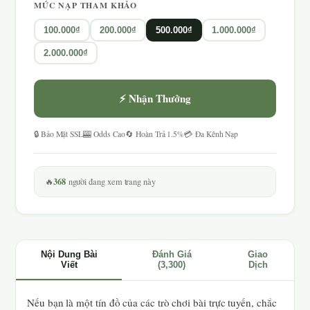
MỨC NẠP THAM KHẢO
100.000₫
200.000₫
500.000₫
1.000.000₫
2.000.000₫
⚡ Nhận Thưởng
🔒 Bảo Mật SSL
🎰 Odds Cao
🔄 Hoàn Trả 1.5%
💳 Đa Kênh Nạp
368
🔥
người đang xem trang này
Nội Dung Bài
Đánh Giá
Giao
Viết
(3,300)
Dịch
Nếu bạn là một tín đồ của các trò chơi bài trực tuyến, chắc