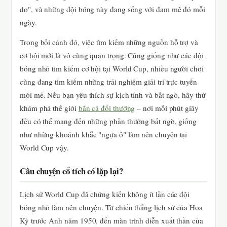
do", và những đội bóng này đang sống với đam mê đó mỗi
ngày.
Trong bối cảnh đó, việc tìm kiếm những nguồn hỗ trợ và
cơ hội mới là vô cùng quan trọng. Cũng giống như các đội
bóng nhỏ tìm kiếm cơ hội tại World Cup, nhiều người chơi
cũng đang tìm kiếm những trải nghiệm giải trí trực tuyến
mới mẻ. Nếu bạn yêu thích sự kịch tính và bất ngờ, hãy thử
khám phá thế giới
bắn cá đổi thưởng
– nơi mỗi phút giây
đều có thể mang đến những phần thưởng bất ngờ, giống
như những khoảnh khắc "ngựa ô" làm nên chuyện tại
World Cup vậy.
Câu chuyện cổ tích có lặp lại?
Lịch sử World Cup đã chứng kiến không ít lần các đội
bóng nhỏ làm nên chuyện. Từ chiến thắng lịch sử của Hoa
Kỳ trước Anh năm 1950, đến màn trình diễn xuất thần của