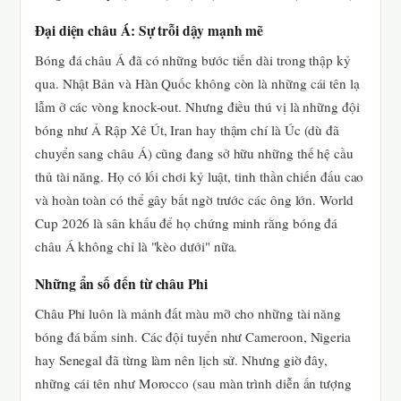
Đại diện châu Á: Sự trỗi dậy mạnh mẽ
Bóng đá châu Á đã có những bước tiến dài trong thập kỷ
qua. Nhật Bản và Hàn Quốc không còn là những cái tên lạ
lẫm ở các vòng knock-out. Nhưng điều thú vị là những đội
bóng như Ả Rập Xê Út, Iran hay thậm chí là Úc (dù đã
chuyển sang châu Á) cũng đang sở hữu những thế hệ cầu
thủ tài năng. Họ có lối chơi kỷ luật, tinh thần chiến đấu cao
và hoàn toàn có thể gây bất ngờ trước các ông lớn. World
Cup 2026 là sân khấu để họ chứng minh rằng bóng đá
châu Á không chỉ là "kèo dưới" nữa.
Những ẩn số đến từ châu Phi
Châu Phi luôn là mảnh đất màu mỡ cho những tài năng
bóng đá bẩm sinh. Các đội tuyển như Cameroon, Nigeria
hay Senegal đã từng làm nên lịch sử. Nhưng giờ đây,
những cái tên như Morocco (sau màn trình diễn ấn tượng