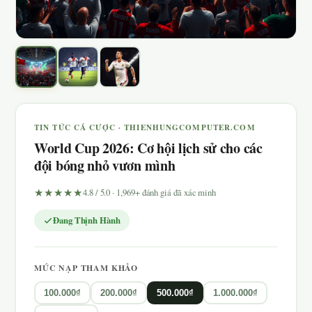
TIN TỨC CÁ CƯỢC · THIENHUNGCOMPUTER.COM
World Cup 2026: Cơ hội lịch sử cho các
đội bóng nhỏ vươn mình
★★★★★
4.8 / 5.0 · 1,969+ đánh giá đã xác minh
Đang Thịnh Hành
MỨC NẠP THAM KHẢO
100.000₫
200.000₫
500.000₫
1.000.000₫