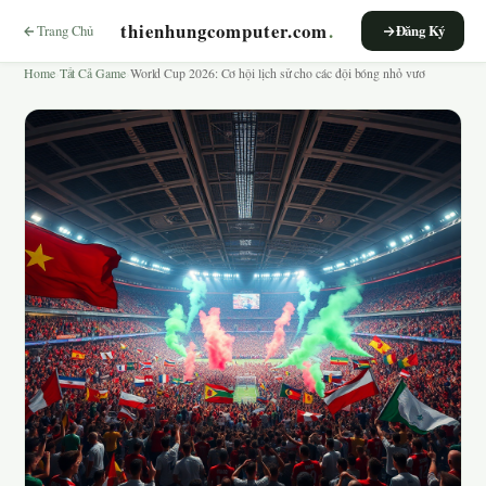
thienhungcomputer.com
.
Trang Chủ
Đăng Ký
Home
›
Tất Cả Game
›
World Cup 2026: Cơ hội lịch sử cho các đội bóng nhỏ vươ